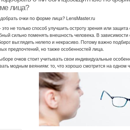
ме лица?
одобрать очки по форме лица? LensMaster.ru
– это не только способ улучшить остроту зрения или защита 
бный сильно поменять внешность человека. В зависимости от
борот выглядеть нелепо и некрасиво. Потому важно подбира
вых предпочтений, но также особенностей лица.
ыборе очков стоит учитывать свои индивидуальные особенн
вать модным веяниям: то, что хорошо смотрится на одном ч