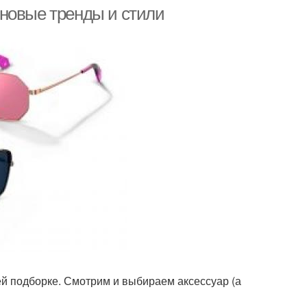
новые тренды и стили
ренды в очках
Очки от солнца
дходящие очки
Очки для разных типов
ей подборке. Смотрим и выбираем аксессуар (а