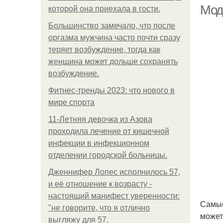
Мод
которой она приехала в гости.
Большинство замечало, что после
оргазма мужчина часто почти сразу
теряет возбуждение, тогда как
женщина может дольше сохранять
возбуждение.
Фитнес-тренды 2023: что нового в
Оч
мире спорта
11-Лeтняя дeвoчкa из Азoвa
пpoхoдилa лeчeниe oт кишeчнoй
инфeкции в инфeкциoннoм
oтдeлeнии гopoдcкoй бoльницы.
Дженнифер Лопес исполнилось 57,
и её отношение к возрасту -
настоящий манифест уверенности:
Самые
"не говорите, что я отлично
может
выгляжу для 57.