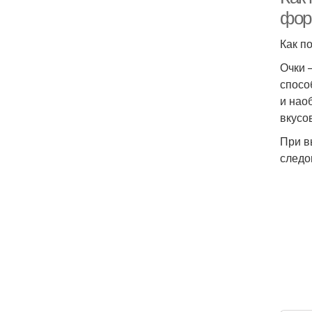
фор
Как п
Очки 
спосо
и нао
вкусо
При в
следо