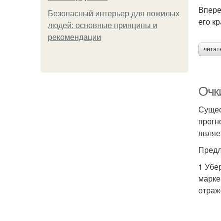
Впере
Безопасный интерьер для пожилых
его к
людей: основные принципы и
рекомендации
читат
Очк
Сущес
прогн
являе
Предл
1 Убе
марке
отраж