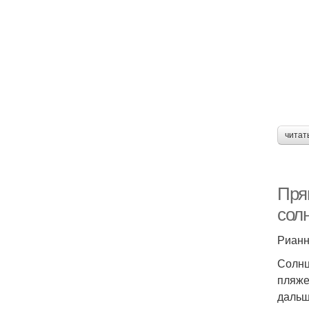
читат
Прям
сол
Риан
Солнц
пляже
дальш