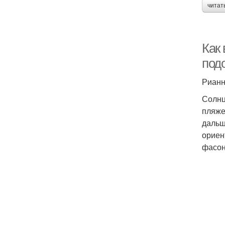
читат
Как
под
Риан
Солнц
пляже
дальш
ориен
фасон