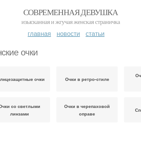
СОВРЕМЕННАЯ ДЕВУШКА
изысканная и жгучая женская страничка
главная
новости
статьи
ские очки
Оч
лнцезащитные очки
Очки в ретро-стиле
Очки со светлыми
Очки в черепаховой
Сп
линзами
оправе
Квадратные очки
Прямоугольные очки
О