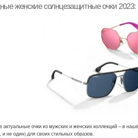
ные женские солнцезащитные очки 2023: 
Очки по форме
Солнечные очки
Т
ки для квадратного
Очки для овального
По
лица
лица
Очки для зрения
 актуальные очки из мужских и женских коллекций – в наш
, и не один) для своих стильных образов.