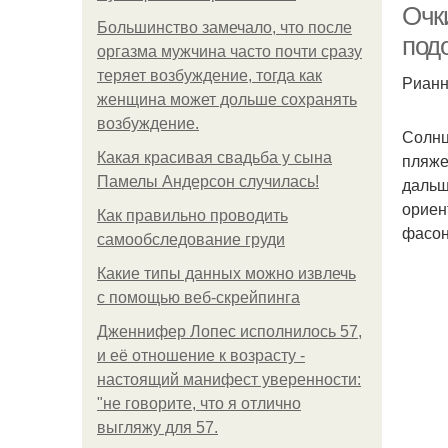
Очк
Большинство замечало, что после
под
оргазма мужчина часто почти сразу
теряет возбуждение, тогда как
Риан
женщина может дольше сохранять
возбуждение.
Солнц
Какая красивая свадьба у сына
пляже
Памелы Андерсон случилась!
дальш
ориен
Как правильно проводить
фасон
самообследование груди
Какие типы данных можно извлечь
с помощью веб-скрейпинга
Дженнифер Лопес исполнилось 57,
и её отношение к возрасту -
настоящий манифест уверенности:
"не говорите, что я отлично
выгляжу для 57.