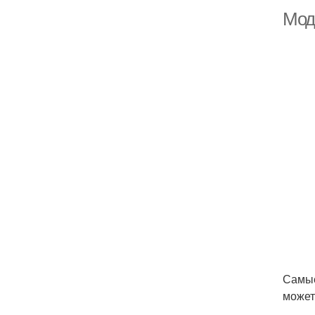
Мод
Самые
может