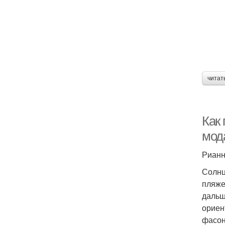
читат
Как
мод
Риан
Солнц
пляже
дальш
ориен
фасон