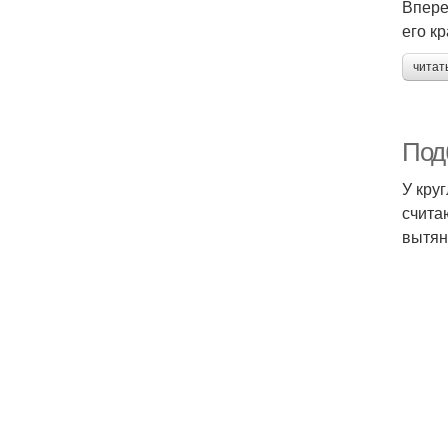
Впере
его к
читат
Под
У кру
счита
вытян