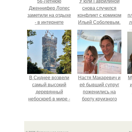
56-Летнюю
У юли Гаврилиной
Дженнифер Лопес
снова случился
заметили на отдыхе
конфликт с комиком
п
- в интернете
Ильей Соболевым.
л
считают, что её
Г
фигура просто
роскошна.
В Сиднее возвели
Настя Макаревич и
М
самый высокий
её бывший супруг
деревянный
поженились на
небоскреб в мире -
борту круизного
Atlassian Central.
лайнера.