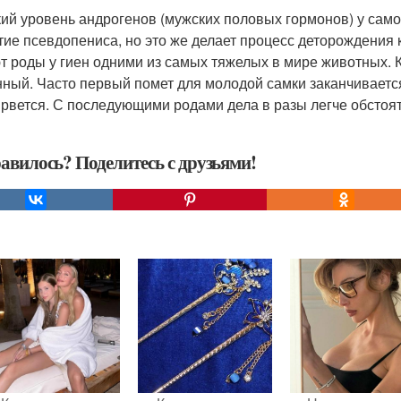
ий уровень андрогенов (мужских половых гормонов) у само
тие псевдопениса, но это же делает процесс деторождения
т роды у гиен одними из самых тяжелых в мире животных. К
нный. Часто первый помет для молодой самки заканчивается
 рвется. С последующими родами дела в разы легче обстоят
авилось? Поделитесь с друзьями!