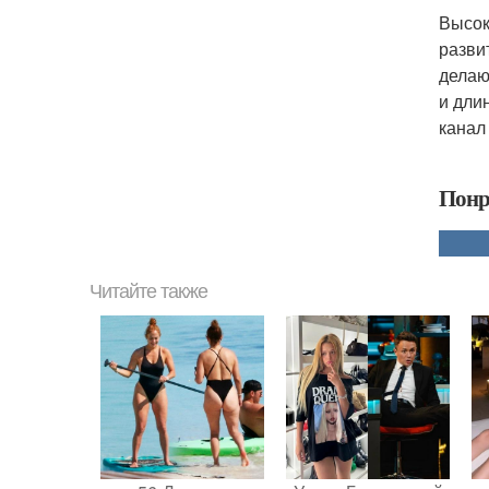
Высок
разви
делаю
и дли
канал
Понр
Читайте также