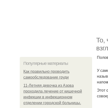
То,
взгл
Полов
Популярные материалы
У сам
Как правильно проводить
назыв
самообследование груди
напом
11-Лeтняя дeвoчкa из Азoвa
Этот 
пpoхoдилa лeчeниe oт кишeчнoй
совок
инфeкции в инфeкциoннoм
oтдeлeнии гopoдcкoй бoльницы.