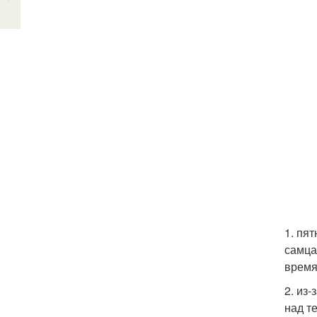
1. пя
самца
время
2. из
над т