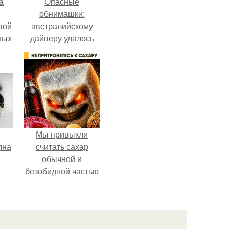
а
Опасные
обнимашки:
вой
австралийскому
ных
дайверу удалось
ак
приручить акулу.
ла
ние
Мы привыкли
лна
считать сахар
обычной и
безобидной частью
ежедневного
рациона.