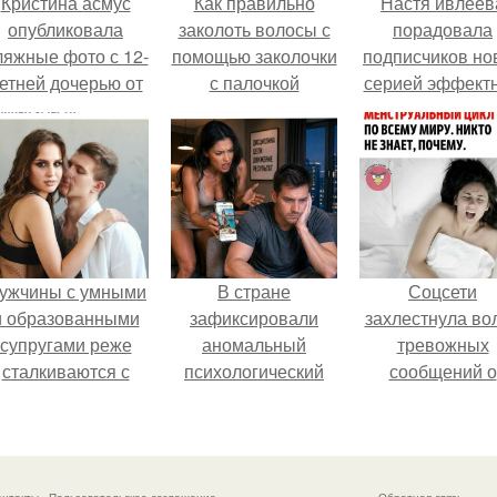
Кристина асмус
Как правильно
Настя ивлеев
опубликовала
заколоть волосы с
порадовала
ляжные фото с 12-
помощью заколочки
подписчиков но
етней дочерью от
с палочкой
серией эффект
арика Харламова.
снимков - и, к
обычно, вызва
бурное обсужде
в соцсетях.
ужчины с умными
В стране
Соцсети
и образованными
зафиксировали
захлестнула во
супругами реже
аномальный
тревожных
сталкиваются с
психологический
сообщений о
внезапной
сдвиг: переоценка
загадочном
смертью, заявила
ценностей и
"Июньском
эксперт воз.
жесткая депрессия
Феномене".
теперь настигают