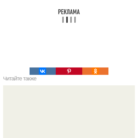
Читайте также
Главный холостяк "Битвы Экстрасенсов" сдался: Олег