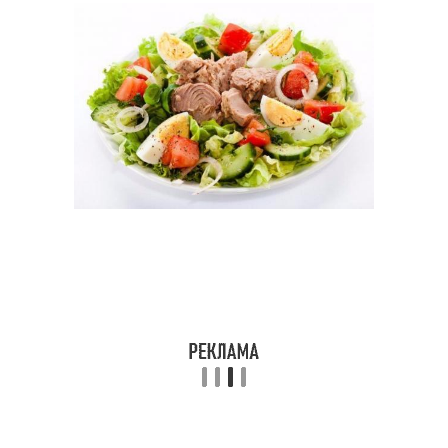
Салаты на праздничный
Японский салат
стол
Салат с курицей
Куриный салат
Салат со сладким
Оригинальный салат
Низкокалорийный
Салаты с куриной
салат
грудкой