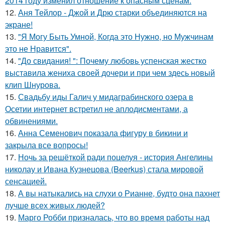
2014 году изменил отношение к опасным сценам.
12.
Аня Тейлор - Джой и Дрю старки объединяются на
экране!
13.
"Я Могу Быть Умной, Когда это Нужно, но Мужчинам
это не Нравится".
14.
"До свидания! ": Почему любовь успенская жестко
выставила жениха своей дочери и при чем здесь новый
клип Шнурова.
15.
Свадьбу иды Галич у мидаграбинского озера в
Осетии интернет встретил не аплодисментами, а
обвинениями.
16.
Анна Семенович показала фигуру в бикини и
закрыла все вопросы!
17.
Ночь за решёткой ради поцелуя - история Ангелины
николау и Ивана Кузнецова (Beerkus) стала мировой
сенсацией.
18.
А вы натыкались на слухи о Рианне, будто она пахнет
лучше всех живых людей?
19.
Марго Робби призналась, что во время работы над