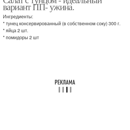
Диетические салаты
Диетические рецепты
вариант ПП- ужина.
Ингредиенты:
* тунец консервированный (в собственном соку) 300 г.
Салаты для
* яйца 2 шт.
Вкусный салат
новогоднего стола
* помидоры 2 шт
Салат из кальмаров
Полезный салат
Салат с куриным филе
Мясной салат
Салат с куриной
Греческий салат
грудкой