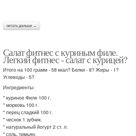
Салат из курицы
Капустный салат
читать дальше →
Салат фитнес с куриным филе.
Легкий фитнес - салат с курицей?
Слоёный салат
Салаты для пп
Итого на 100 грамм - 58 ккал? Белки - 8? Жиры - 1?
Углеводы - 5?
Ингредиенты:
Салат из красной
Соус для салата
* куриное Филе 100 г.
* морковь 100 г.
* перец сладкий 100 г.
* чеснок 1 зубчик.
Салат с огурцом
Овощной салат
* натуральный йогурт 2 ст. л.
* соль, тимьян.