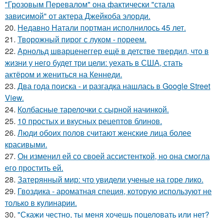
"Грозовым Перевалом" она фактически "стала
зависимой" от актера Джейкоба элорди.
20.
Недавно Натали портман исполнилось 45 лет.
21.
Творожный пирог с луком - пореем.
22.
Арнольд шварценеггер ещё в детстве твердил, что в
жизни у него будет три цели: уехать в США, стать
актёром и жениться на Кеннеди.
23.
Два года поиска - и разгадка нашлась в Google Street
View.
24.
Колбасные тарелочки с сырной начинкой.
25.
10 простых и вкусных рецептов блинов.
26.
Люди обоих полов считают женские лица более
красивыми.
27.
Он изменил ей со своей ассистенткой, но она смогла
его простить ей.
28.
Затерянный мир: что увидели ученые на горе лико.
29.
Гвоздика - ароматная специя, которую используют не
только в кулинарии.
30.
"Скажи честно, ты меня хочешь поцеловать или нет?