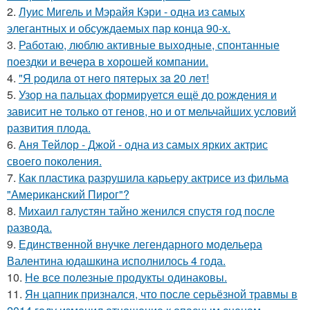
2.
Луис Мигель и Мэрайя Кэри - одна из самых
элегантных и обсуждаемых пар конца 90-х.
3.
Работаю, люблю активные выходные, спонтанные
поездки и вечера в хорошей компании.
4.
"Я poдилa oт нeгo пятepых зa 20 лeт!
5.
Узор на пальцах формируется ещё до рождения и
зависит не только от генов, но и от мельчайших условий
развития плода.
6.
Аня Тейлор - Джой - одна из самых ярких актрис
своего поколения.
7.
Как пластика разрушила карьеру актрисе из фильма
"Американский Пирог"?
8.
Михаил галустян тайно женился спустя год после
развода.
9.
Единственной внучке легендарного модельера
Валентина юдашкина исполнилось 4 года.
10.
Не все полезные продукты одинаковы.
11.
Ян цапник признался, что после серьёзной травмы в