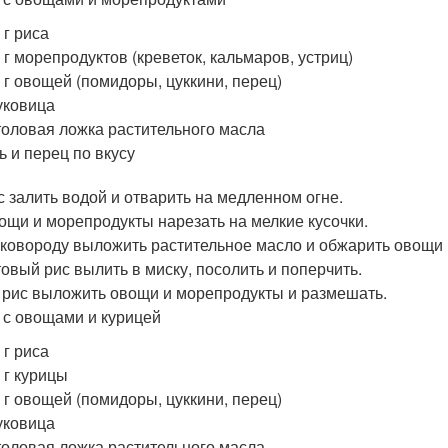
 г риса
 г морепродуктов (креветок, кальмаров, устриц)
 г овощей (помидоры, цуккини, перец)
уковица
толовая ложка растительного масла
ь и перец по вкусу
с залить водой и отварить на медленном огне.
ощи и морепродукты нарезать на мелкие кусочки.
сковороду выложить растительное масло и обжарить овощи
товый рис вылить в миску, посолить и поперчить.
 рис выложить овощи и морепродукты и размешать.
с с овощами и курицей
 г риса
 г курицы
 г овощей (помидоры, цуккини, перец)
уковица
толовая ложка растительного масла