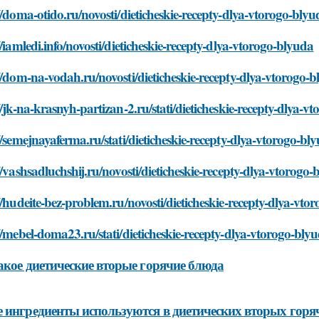
//doma-otido.ru/novosti/dieticheskie-recepty-dlya-vtorogo-blyu
//iamledi.info/novosti/dieticheskie-recepty-dlya-vtorogo-blyuda
//dom-na-vodah.ru/novosti/dieticheskie-recepty-dlya-vtorogo-
//jk-na-krasnyh-partizan-2.ru/stati/dieticheskie-recepty-dlya-v
//semejnayaferma.ru/stati/dieticheskie-recepty-dlya-vtorogo-bl
//vashsadluchshij.ru/novosti/dieticheskie-recepty-dlya-vtorogo
//hudeite-bez-problem.ru/novosti/dieticheskie-recepty-dlya-vto
//mebel-doma23.ru/stati/dieticheskie-recepty-dlya-vtorogo-bly
акое диетические вторые горячие блюда
 ингредиенты используются в диетических вторых горя