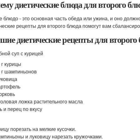
ему диетические блюда для второго б
е блюдо - это основная часть обеда или ужина, и оно дол
ческие рецепты для второго блюда помогут вам сбалансиро
шие диетические рецепты для второго
бной суп с курицей
 г курицы
 г шампиньонов
уковица
артофель
орковь
толовая ложка растительного масла
ь и перец по вкусу
рицу порезать на мелкие кусочки.
мпиньоны и луковицу нарезать кружочками.