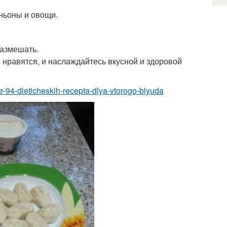
ньоны и овощи.
размешать.
 нравятся, и наслаждайтесь вкусной и здоровой
e-94-dieticheskih-recepta-dlya-vtorogo-blyuda