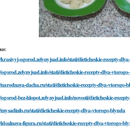
ки:
//krasivyj-ogorod.zelynyjsad.info/stati/dieticheskie-recepty-dl
//ogorod.zelynyjsad.info/stati/dieticheskie-recepty-dlya-vtorog
//narodnaya-dacha.ru/stati/dieticheskie-recepty-dlya-vtorogo-
//ogorod-bez-hlopot.zelynyjsad.info/novosti/dieticheskie-recep
//mysadinfo.ru/stati/dieticheskie-recepty-dlya-vtorogo-blyuda
//idealnaya-figura.ru/stati/dieticheskie-recepty-dlya-vtorogo-bl