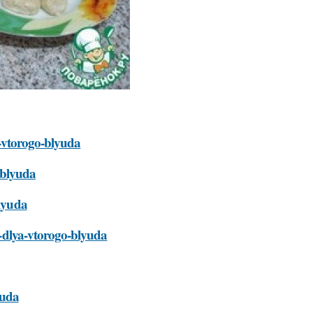
ya-vtorogo-blyuda
o-blyuda
blyuda
ty-dlya-vtorogo-blyuda
yuda