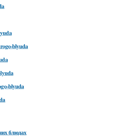
da
blyuda
torogo-blyuda
yuda
-blyuda
rogo-blyuda
uda
чих блюдах