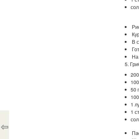
сол
Ри
Ку
В 
Го
На
5. Гр
200
100
50 
100
1 л
1 с
сол
⇦
Па