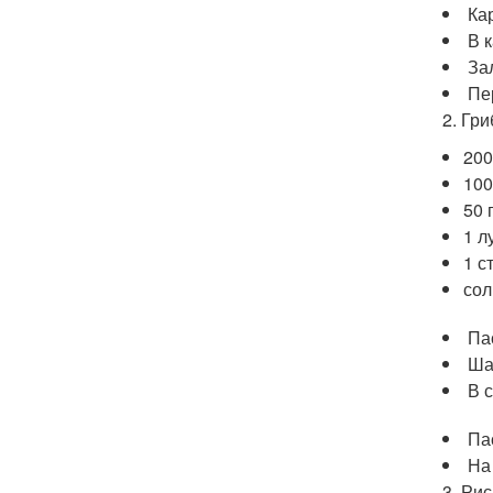
Ка
В 
За
Пе
2. Гр
200
100
50 
1 л
1 с
сол
Па
Ша
В 
Па
На
3. Ри