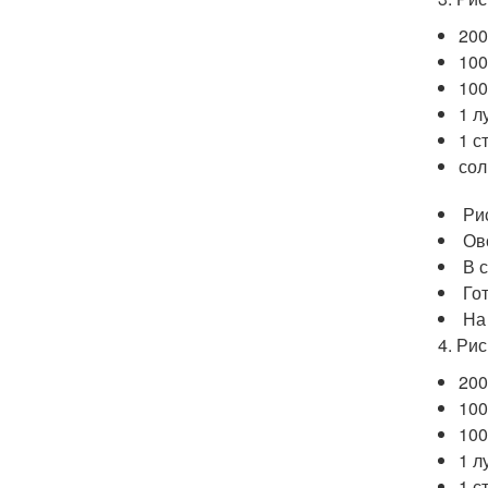
200
100
100
1 л
1 с
сол
Ри
Ов
В 
Го
На
4. Ри
200
100
100
1 л
1 с