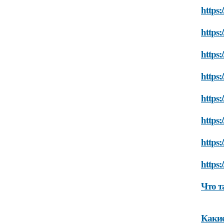
https:
https:
https:
https:
https:
https:
https:
https:
Что т
Какие