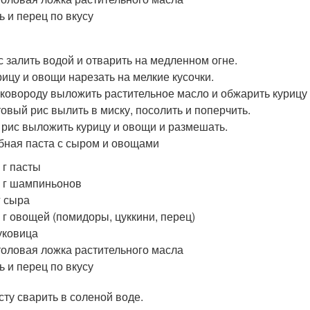
ь и перец по вкусу
с залить водой и отварить на медленном огне.
рицу и овощи нарезать на мелкие кусочки.
сковороду выложить растительное масло и обжарить курицу
товый рис вылить в миску, посолить и поперчить.
 рис выложить курицу и овощи и размешать.
ибная паста с сыром и овощами
 г пасты
 г шампиньонов
г сыра
 г овощей (помидоры, цуккини, перец)
уковица
толовая ложка растительного масла
ь и перец по вкусу
сту сварить в соленой воде.