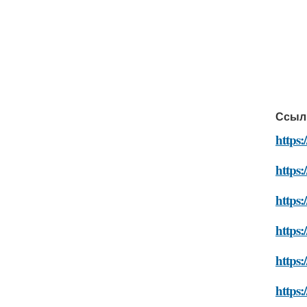
Ссыл
https:
https:
https:
https:
https:
https: