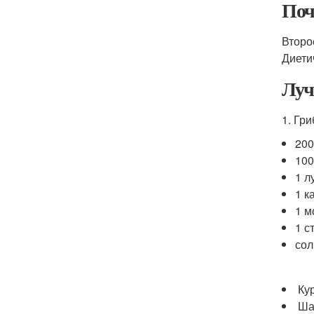
Поч
Второ
Диети
Луч
1. Гри
200
100
1 л
1 к
1 м
1 с
сол
Ку
Ша