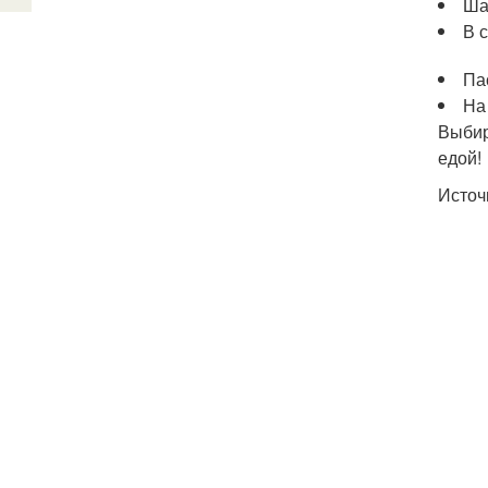
Ша
В 
Па
На
Выбир
едой!
Источ