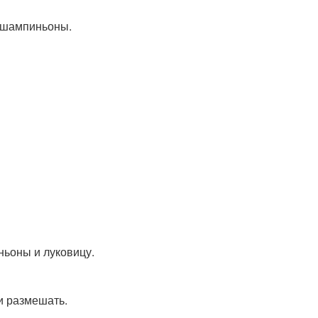
и шампиньоны.
ньоны и луковицу.
и размешать.