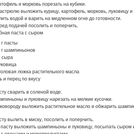
ртофель и морковь порезать на кубики.
кастрюлю выложить курицу, картофель, морковь, луковицу 
лить водой и варить на медленном огне до готовности.
ред подачей посолить и поперчить.
ибная паста с сыром
 г пасты
 г шампиньонов
г сыра
уковица
толовая ложка растительного масла
ь и перец по вкусу
сту сварить в соленой воде.
мпиньоны и луковицу нарезать на мелкие кусочки.
сковороду выложить растительное масло и обжарить шампи
сту вылить в миску, посолить и поперчить.
 пасту выложить шампиньоны и луковицу, посыпать сыром 
с с овощами и морепродуктами