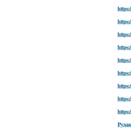
https
https:
https:
https:
https:
https:
https:
https:
https:
Рудак