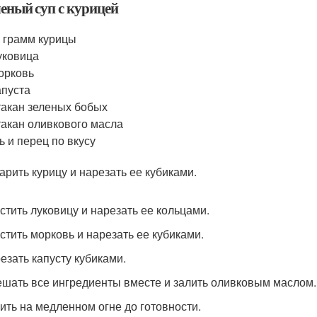
леный суп с курицей
 грамм курицы
уковица
орковь
апуста
такан зеленых бобых
такан оливкового масла
ь и перец по вкусу
варить курицу и нарезать ее кубиками.
истить луковицу и нарезать ее кольцами.
истить морковь и нарезать ее кубиками.
резать капусту кубиками.
ешать все ингредиенты вместе и залить оливковым маслом.
рить на медленном огне до готовности.