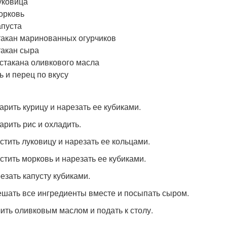
уковица
орковь
апуста
такан маринованных огурчиков
такан сыра
 стакана оливкового масла
ь и перец по вкусу
варить курицу и нарезать ее кубиками.
арить рис и охладить.
истить луковицу и нарезать ее кольцами.
истить морковь и нарезать ее кубиками.
резать капусту кубиками.
ешать все ингредиенты вместе и посыпать сыром.
лить оливковым маслом и подать к столу.