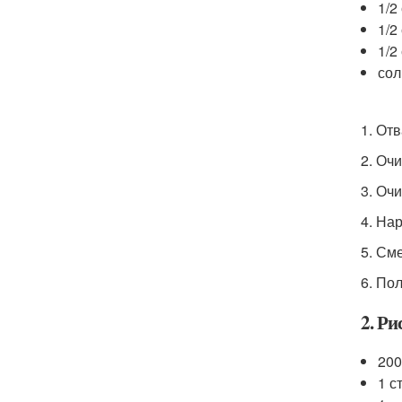
1/2
1/2
1/2
сол
1. От
2. Оч
3. Оч
4. На
5. См
6. По
2. Ри
200
1 с