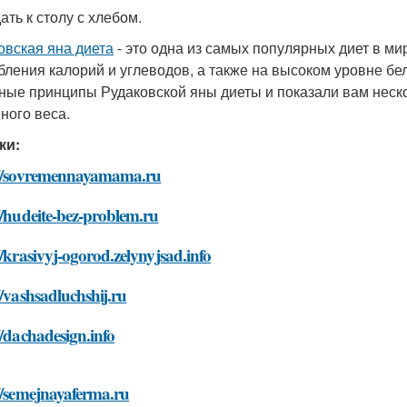
ать к столу с хлебом.
овская яна диета
- это одна из самых популярных диет в ми
бления калорий и углеводов, а также на высоком уровне бел
ные принципы Рудаковской яны диеты и показали вам неско
ного веса.
ки:
://sovremennayamama.ru
//hudeite-bez-problem.ru
//krasivyj-ogorod.zelynyjsad.info
//vashsadluchshij.ru
//dachadesign.info
//semejnayaferma.ru