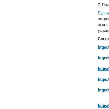
7. Под
Рудак
потре
основ
успеш
Ссыл
https
https:
https:
https:
https:
https: