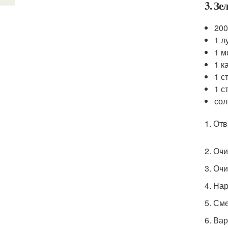
3. Зе
200
1 л
1 м
1 к
1 с
1 с
сол
1. От
2. Оч
3. Оч
4. На
5. См
6. Ва