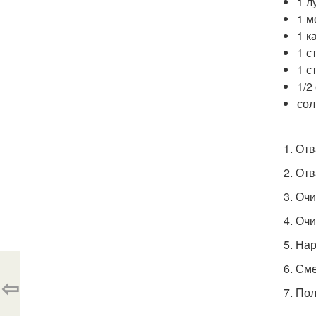
1 л
1 м
1 к
1 с
1 с
1/2
сол
1. От
2. Отв
3. Оч
4. Оч
5. На
6. См
⇦
7. По