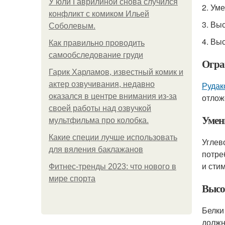
У юли Гаврилиной снова случился
2. Ум
конфликт с комиком Ильей
3. Вы
Соболевым.
4. Вы
Как правильно проводить
самообследование груди
Огра
Гарик Харламов, известный комик и
актер озвучивания, недавно
Рудак
оказался в центре внимания из-за
отлож
своей работы над озвучкой
Умен
мультфильма про колобка.
Какие специи лучше использовать
Углев
для вяления баклажанов
потре
и сти
Фитнес-тренды 2023: что нового в
мире спорта
Высо
Белки
должн