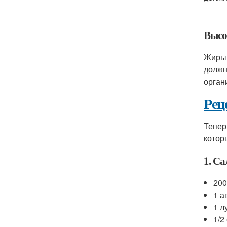
Высо
Жиры 
должн
орган
Рец
Тепер
котор
1. Са
200
1 а
1 л
1/2