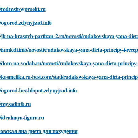
://mdmstroyproekt.ru
//ogorod.zelynyjsad.info
//jk-na-krasnyh-partizan-2.ru/novosti/rudakovskaya-yana-diet
//iamledi.info/novosti/rudakovskaya-yana-dieta-principy-i-rec
//dom-na-vodah.ru/novosti/rudakovskaya-yana-dieta-principy-
//kosmetika.ru-best.com/stati/rudakovskaya-yana-dieta-princip
//ogorod-bez-hlopot.zelynyjsad.info
//mysadinfo.ru
//idealnaya-figura.ru
овская яна диета для похудения