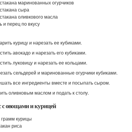
 стакана маринованных огурчиков
 стакана сыра
 стакана оливкового масла
ь и перец по вкусу
варить курицу и нарезать ее кубиками.
истить авокадо и нарезать его кубиками.
истить луковицу и нарезать ее кольцами.
резать сельдерей и маринованные огурчики кубиками.
ешать все ингредиенты вместе и посыпать сыром.
лить оливковым маслом и подать к столу.
с с овощами и курицей
 грамм курицы
такан риса