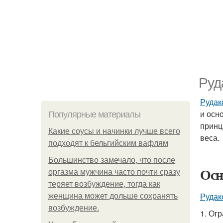
Руд
Рудак
и осн
Популярные материалы
принц
Какие соусы и начинки лучше всего
веса.
подходят к бельгийским вафлям
Большинство замечало, что после
Осн
оргазма мужчина часто почти сразу
теряет возбуждение, тогда как
Рудак
женщина может дольше сохранять
возбуждение.
1. Ог