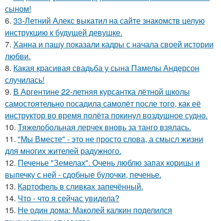
сыном!
6.
33-Летний Алекс выкатил на сайте знакомств целую
инструкцию к будущей девушке.
7.
Ханна и пашу показали кадры с начала своей истории
любви.
8.
Какая красивая свадьба у сына Памелы Андерсон
случилась!
9.
В Аргентине 22-летняя курсантка лётной школы
самостоятельно посадила самолёт после того, как её
инструктор во время полёта покинул воздушное судно.
10.
Тяжелобольная лерчек вновь за танго взялась.
11.
"Мы Вместе" - это не просто слова, а смысл жизни
для многих жителей радужного.
12.
Печенье "Земелах". Очень люблю запах корицы и
выпечку с ней - сдобные булочки, печенье.
13.
Картофель в сливках запечённый.
14.
Что - что я сейчас увидела?
15.
Не один дома: Маколей калкин поделился