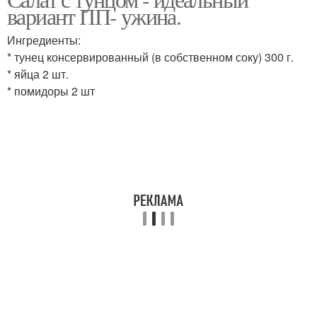
Диетические салаты
вариант ПП- ужина.
новогоднего стола
Ингредиенты:
* тунец консервированный (в собственном соку) 300 г.
* яйца 2 шт.
Чудо-салат с тунцом
Вкусный салат
* помидоры 2 шт
Салат из кальмаров
Полезный салат
Салат с куриным филе
Мясной салат
Салат с куриной
Греческий салат
грудкой