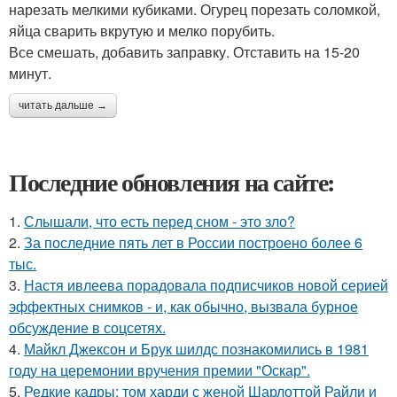
нарезать мелкими кубиками. Огурец порезать соломкой,
яйца сварить вкрутую и мелко порубить.
Все смешать, добавить заправку. Отставить на 15-20
минут.
читать дальше →
Последние обновления на сайте:
1.
Слышали, что есть перед сном - это зло?
2.
За последние пять лет в России построено более 6
тыс.
3.
Настя ивлеева порадовала подписчиков новой серией
эффектных снимков - и, как обычно, вызвала бурное
обсуждение в соцсетях.
4.
Майкл Джексон и Брук шилдс познакомились в 1981
году на церемонии вручения премии "Оскар".
5.
Редкие кадры: том харди с женой Шарлоттой Райли и