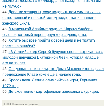
землю из космоса 3 миллиарда лет назад - она была бы
не голубой.
44.
Дорогие женщины, хочу подарить вам симпатичный,
естественный и простой метод поддержания нашего
женского цикла.
45.
В маленькой Алабаме родился Чарльз Уилбер -
человек, который перевернул мир садоводства.
46.
Хотите быстрее прийти к своей цели и не тратить
время на ошибки?
47.
48-Летний актер Сергей бурунов снова встречается с
молодой девушкой Екатериной Леви, которая младше
его на 12 лет.
48.
Следопыты выяснили, что Дима Масленников сделал
предложение Клаве коке ещё в начале года.
49.
Бросок века. Летние олимпийские игры, Германия,
1972 год.
50.
Детское меню - картофельная запеканка с курицей.
© 2026 Современная девушка