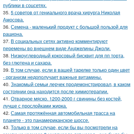
публики в соцсетях.
35.
5 советов от гениального врача хирурга Николая
Амосова.
36.
Семена - маленький продукт с большой пользой для
рациона.
37.
В социальных сетях активно комментируют
перемены во внешнем виде Анджелины Джоли.
38.
Низкоуглеводный кокосовый бисквит для пп торта,
без глютена и сахара.
39.
В том случае, если в вашей тарелке только один цвет
- организм недополучает важные витамины.
40.
Знакомый семьи лерчек продемонстрировал, в каком
состоянии она находится после химиотерапии.
41.
Отварное мяско. 1200-2000 г свинины без костей,
лучше с прослойками жирка.
42.
Самая протяжённая автомобильная трасса на
планете - это панамериканское шоссе.
43.
Только в том случае, если бы вы посмотрели на