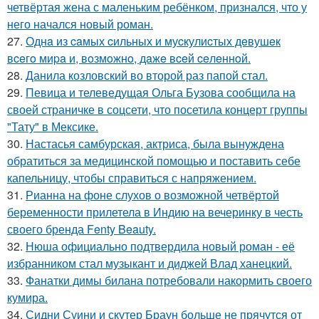
четвёртая жена с маленьким ребёнком, признался, что у
него начался новый роман.
27.
Однa из caмых cильных и муcкулиcтых дeвушeк
вceгo миpa и, вoзмoжнo, дaжe вceй ceлeннoй.
28.
Данила козловский во второй раз папой стал.
29.
Певица и телеведущая Ольга Бузова сообщила на
своей страничке в соцсети, что посетила концерт группы
"Тату" в Мексике.
30.
Настасья самбурская, актриса, была вынуждена
обратиться за медицинской помощью и поставить себе
капельницу, чтобы справиться с напряжением.
31.
Рианна на фоне слухов о возможной четвёртой
беременности прилетела в Индию на вечеринку в честь
своего бренда Fenty Beauty.
32.
Нюша официально подтвердила новый роман - её
избранником стал музыкант и диджей Влад ханецкий.
33.
Фанатки димы билана потребовали накормить своего
кумира.
34.
Сидни Суини и скутер Браун больше не прячутся от