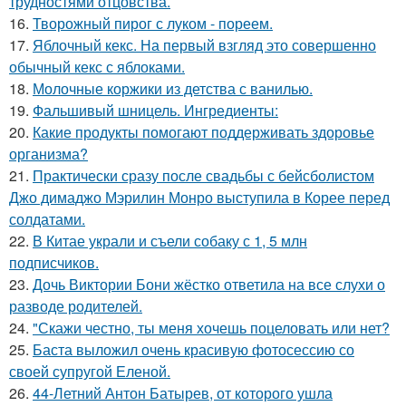
трудностями отцовства.
16.
Творожный пирог с луком - пореем.
17.
Яблочный кекс. На первый взгляд это совершенно
обычный кекс с яблоками.
18.
Молочные коржики из детства с ванилью.
19.
Фальшивый шницель. Ингредиенты:
20.
Какие продукты помогают поддерживать здоровье
организма?
21.
Практически сразу после свадьбы с бейсболистом
Джо димаджо Мэрилин Монро выступила в Корее перед
солдатами.
22.
В Китае украли и съели собаку с 1, 5 млн
подписчиков.
23.
Дочь Виктории Бони жёстко ответила на все слухи о
разводе родителей.
24.
"Скажи честно, ты меня хочешь поцеловать или нет?
25.
Баста выложил очень красивую фотосессию со
своей супругой Еленой.
26.
44-Летний Антон Батырев, от которого ушла