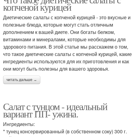
Салат из тунца
Салаты на новый год
копченой курицей
Диетические салаты с копченой курицей - это вкусные и
полезные блюда, которые могут стать отличным
Салаты для
дополнением к вашей диете. Они богаты белком,
Диетические рецепты
новогоднего стола
витаминами и минералами, которые необходимы для
здорового питания. В этой статье мы расскажем о том,
что такое диетические салаты с копченой курицей, какие
ингредиенты используются для их приготовления и как
Вкусный салат
Салат из кальмаров
они могут быть полезны для вашего здоровья.
читать дальше →
Полезный салат
Салат с куриным филе
Салат с тунцом - идеальный
вариант ПП- ужина.
Ингредиенты:
* тунец консервированный (в собственном соку) 300 г.
Мясной салат
Греческий салат