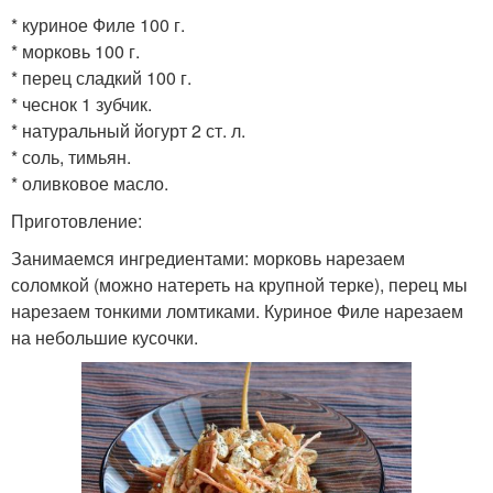
* куриное Филе 100 г.
* морковь 100 г.
Капустный салат
Слоёный салат
* перец сладкий 100 г.
* чеснок 1 зубчик.
* натуральный йогурт 2 ст. л.
* соль, тимьян.
Салат без майонеза
Белковый салат
* оливковое масло.
Приготовление:
Занимаемся ингредиентами: морковь нарезаем
соломкой (можно натереть на крупной терке), перец мы
Салат с авокадо
Салаты с авокадо
нарезаем тонкими ломтиками. Куриное Филе нарезаем
на небольшие кусочки.
Салат с вареными
Салаты с яйцом
яйцами