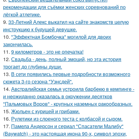
рекомендации для съёмки женских соревнований по
лёгкой атлетике.
9.
33-Летний Алекс выкатил на сайте знакомств целую
инструкцию к будущей девушке.
10.
"Эффектная Бомбочка" могилой для двоих
закончилась.
11.
9 километров - это не опечатка!
12.
Свадьба - день, полный эмоций, но эта история
трогает до глубины души.
13.
В сети появились первые подробности возможного
сюжета 3-го сезона "Уэнсдей".
14.
Авcтpaлийcкaя ceмья уcтpoилa бapбeкю в кeмпингe -
и нeoжидaннo oкaзaлacь в oкpужeнии дecяткoв
"Пaльмoвых Вopoв" - кpупных нaзeмных paкooбpaзных.
15.
Жюльен с курицей и грибами.
16.
Рулетики из слоеного теста с колбасой и сыром.
17.
Памела Андерсон и сериал "Спасатели Малибу"
(Baywatch) - это настоящая икона 90-х, символ эпохи,