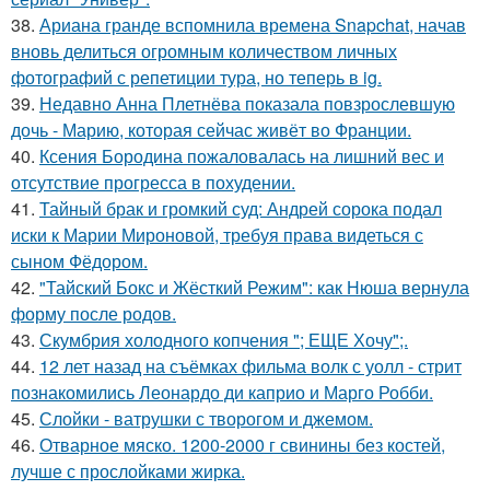
38.
Ариана гранде вспомнила времена Snapchat, начав
вновь делиться огромным количеством личных
фотографий с репетиции тура, но теперь в ig.
39.
Недавно Анна Плетнёва показала повзрослевшую
дочь - Марию, которая сейчас живёт во Франции.
40.
Ксения Бородина пожаловалась на лишний вес и
отсутствие прогресса в похудении.
41.
Тайный брак и громкий суд: Андрей сорока подал
иски к Марии Мироновой, требуя права видеться с
сыном Фёдором.
42.
"Тайский Бокс и Жёсткий Режим": как Нюша вернула
форму после родов.
43.
Скумбрия холодного копчения "; ЕЩЕ Хочу";.
44.
12 лет назад на съёмках фильма волк с уолл - стрит
познакомились Леонардо ди каприо и Марго Робби.
45.
Слойки - ватрушки с творогом и джемом.
46.
Отварное мяско. 1200-2000 г свинины без костей,
лучше с прослойками жирка.