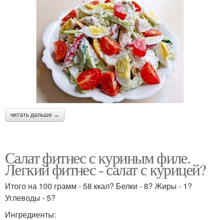
Салат с грецкими
Салат с курицей
орехами
Пикантный салат
Салат с чесноком
читать дальше →
Куриный салат
Салат со сладким
Салат фитнес с куриным филе.
Легкий фитнес - салат с курицей?
Итого на 100 грамм - 58 ккал? Белки - 8? Жиры - 1?
Оригинальный салат
Салат из курицы
Углеводы - 5?
Ингредиенты: