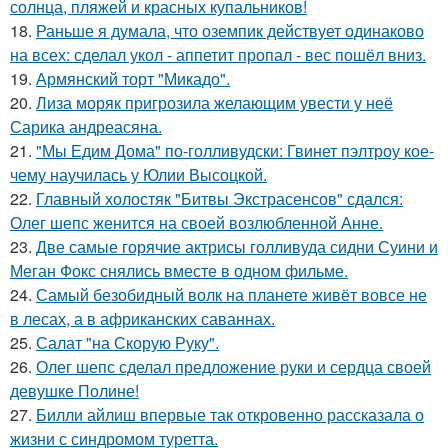
солнца, пляжей и красных купальников!
18.
Раньше я думала, что оземпик действует одинаково
на всех: сделал укол - аппетит пропал - вес пошёл вниз.
19.
Армянский торт "Микадо".
20.
Лиза моряк пригрозила желающим увести у неё
Сарика андреасяна.
21.
"Мы Едим Дома" по-голливудски: Гвинет пэлтроу кое-
чему научилась у Юлии Высоцкой.
22.
Главный холостяк "Битвы Экстрасенсов" сдался:
Олег шепс женится на своей возлюбленной Анне.
23.
Две самые горячие актрисы голливуда сидни Суини и
Меган Фокс снялись вместе в одном фильме.
24.
Самый безобидный волк на планете живёт вовсе не
в лесах, а в африканских саваннах.
25.
Салат "на Скорую Руку".
26.
Олег шепс сделал предложение руки и сердца своей
девушке Полине!
27.
Билли айлиш впервые так откровенно рассказала о
жизни с синдромом туретта.