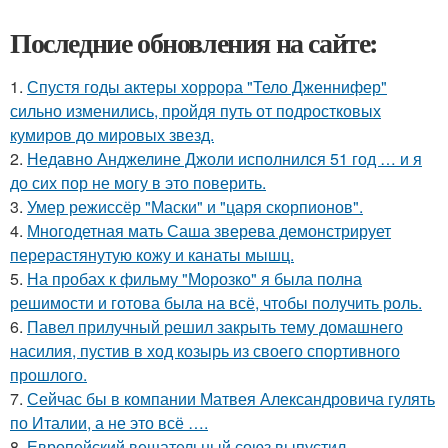
Последние обновления на сайте:
1.
Спустя годы актеры хоррора "Тело Дженнифер"
сильно изменились, пройдя путь от подростковых
кумиров до мировых звезд.
2.
Недавно Анджелине Джоли исполнился 51 год … и я
до сих пор не могу в это поверить.
3.
Умер режиссёр "Маски" и "царя скорпионов".
4.
Многодетная мать Саша зверева демонстрирует
перерастянутую кожу и канаты мышц.
5.
На пробах к фильму "Морозко" я была полна
решимости и готова была на всё, чтобы получить роль.
6.
Павел прилучный решил закрыть тему домашнего
насилия, пустив в ход козырь из своего спортивного
прошлого.
7.
Сейчас бы в компании Матвея Александровича гулять
по Италии, а не это всё ….
8.
Европейский вещательный союз выпустил