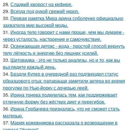
28.
Сладкий хворост на кефире.
29.
Всегда под рукой свежий укроп.
30.
Первая ракетка Мира арина соболенко официально
захватила мир высокой моды.
31.
Иногда тело говорит с нами проще, чем мы думаем -
через усталость, настроение и самочувствие.
32.
Освежающая детокс - вода - простой способ вернуть
телу лёгкость и энергию без лишних усилий.
33.
Щитовидка - это не только анализы, но и то, как вы
выглядите каждый день.
34.
Брэдли Купер в очередной раз подтвердил статус
образцового отца: папарацци заметили актера во время
прогулки по Нью-йорку с дочерью леей.
35.
Ирина тонева поделилась тем, как поддерживает
отличную форму без жёстких диет и перегибов.
36.
Ирина Горбачева призналась, что не сможет стать
матерью.
37.
Мария кожевникова рассказала о возвращении в
сериал "Универ".