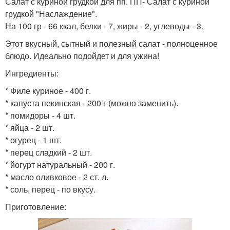
Салат с куриной грудкой для пп. ПП- Салат с куриной
грудкой "Наслаждение".
На 100 гр - 66 ккал, белки - 7, жиры - 2, углеводы - 3.
Салат с яйцом
Лёгкий салат
Этот вкусный, сытный и полезный салат - полноценное
блюдо. Идеально подойдет и для ужина!
Ингредиенты:
* Филе куриное - 400 г.
Салат с огурцом
Салат с добавлением
* капуста пекинская - 200 г (можно заменить).
* помидоры - 4 шт.
* яйца - 2 шт.
* огурец - 1 шт.
Яично-огуречный салат
Салат с горчицей
* перец сладкий - 2 шт.
* йогурт натуральный - 200 г.
* масло оливковое - 2 ст. л.
* соль, перец - по вкусу.
Приготовление:
Огуречно-яичный салат
Салат с оливками