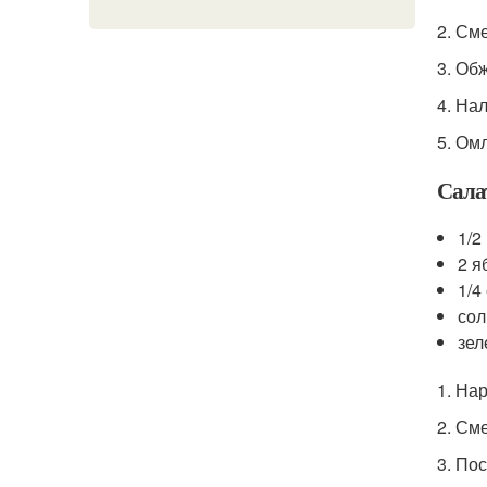
2. См
3. Об
4. На
5. Ом
Сала
1/2
2 я
1/4
сол
зел
1. На
2. См
3. По