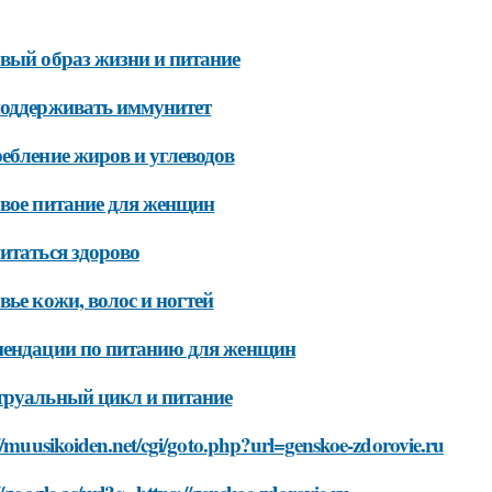
вый образ жизни и питание
оддерживать иммунитет
ебление жиров и углеводов
вое питание для женщин
итаться здорово
вье кожи, волос и ногтей
мендации по питанию для женщин
руальный цикл и питание
//muusikoiden.net/cgi/goto.php?url=genskoe-zdorovie.ru