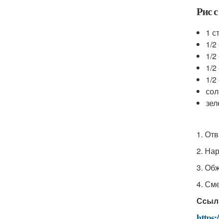
Рис 
1 с
1/2
1/2
1/2
1/2
сол
зел
1. Отв
2. На
3. Об
4. См
Ссыл
https: