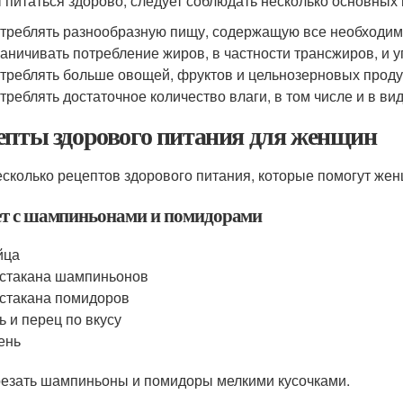
 питаться здорово, следует соблюдать несколько основных 
треблять разнообразную пищу, содержащую все необходи
аничивать потребление жиров, в частности трансжиров, и у
треблять больше овощей, фруктов и цельнозерновых проду
треблять достаточное количество влаги, в том числе и в ви
епты здорового питания для женщин
есколько рецептов здорового питания, которые помогут же
т с шампиньонами и помидорами
йца
 стакана шампиньонов
 стакана помидоров
ь и перец по вкусу
ень
резать шампиньоны и помидоры мелкими кусочками.