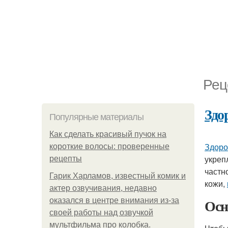
Рец
Здо
Популярные материалы
Как сделать красивый пучок на
Здоро
короткие волосы: проверенные
укреп
рецепты
частн
Гарик Харламов, известный комик и
кожи,
актер озвучивания, недавно
Осн
оказался в центре внимания из-за
своей работы над озвучкой
мультфильма про колобка.