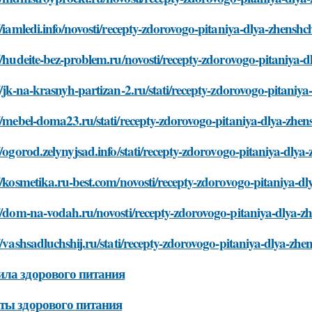
//iamledi.info/novosti/recepty-zdorovogo-pitaniya-dlya-zhenshc
//hudeite-bez-problem.ru/novosti/recepty-zdorovogo-pitaniya-
//jk-na-krasnyh-partizan-2.ru/stati/recepty-zdorovogo-pitaniy
//mebel-doma23.ru/stati/recepty-zdorovogo-pitaniya-dlya-zhen
//ogorod.zelynyjsad.info/stati/recepty-zdorovogo-pitaniya-dlya
//kosmetika.ru-best.com/novosti/recepty-zdorovogo-pitaniya-d
//dom-na-vodah.ru/novosti/recepty-zdorovogo-pitaniya-dlya-z
//vashsadluchshij.ru/stati/recepty-zdorovogo-pitaniya-dlya-zhe
ла здорового питания
ты здорового питания