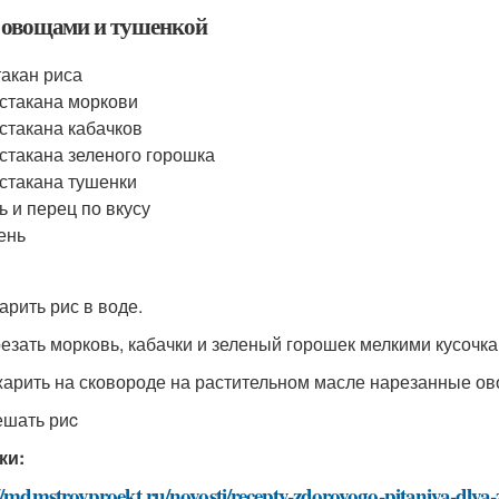
с овощами и тушенкой
такан риса
 стакана моркови
 стакана кабачков
 стакана зеленого горошка
 стакана тушенки
ь и перец по вкусу
ень
арить рис в воде.
резать морковь, кабачки и зеленый горошек мелкими кусочка
жарить на сковороде на растительном масле нарезанные ов
ешать риc
ки:
//mdmstroyproekt.ru/novosti/recepty-zdorovogo-pitaniya-dlya