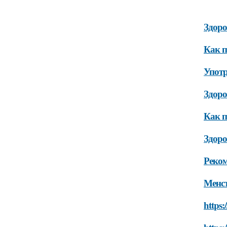
Здоро
Как п
Употр
Здоро
Как п
Здоро
Реко
Менст
https: