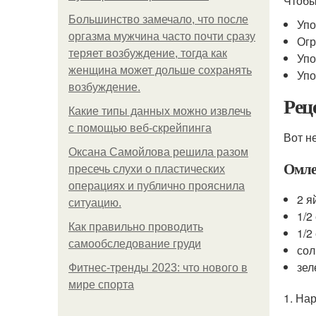
Чтобы
Большинство замечало, что после
Упо
оргазма мужчина часто почти сразу
Огр
теряет возбуждение, тогда как
Упо
женщина может дольше сохранять
Упо
возбуждение.
Рец
Какие типы данных можно извлечь
с помощью веб-скрейпинга
Вот н
Оксана Самойлова решила разом
Омле
пресечь слухи о пластических
операциях и публично прояснила
2 я
ситуацию.
1/2
Как правильно проводить
1/2
самообследование груди
сол
зел
Фитнес-тренды 2023: что нового в
мире спорта
1. На