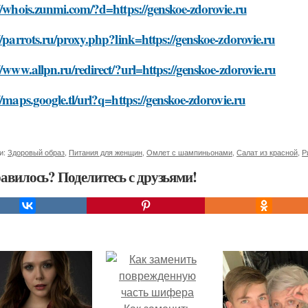
//whois.zunmi.com/?d=https://genskoe-zdorovie.ru
//parrots.ru/proxy.php?link=https://genskoe-zdorovie.ru
//www.allpn.ru/redirect/?url=https://genskoe-zdorovie.ru
//maps.google.tl/url?q=https://genskoe-zdorovie.ru
и:
Здоровый образ
,
Питания для женщин
,
Омлет с шампиньонами
,
Салат из красной
,
Р
авилось? Поделитесь с друзьями!