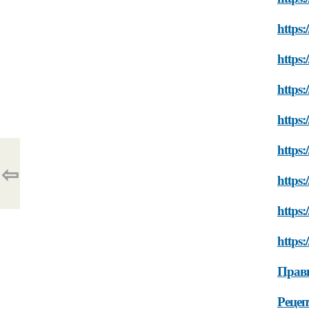
https:
https:
https:
https:
https:
⇦
https:
https:
https:
Прави
Рецеп