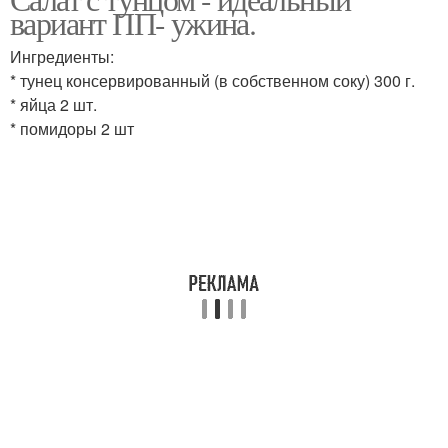
Вкусный салат
вариант ПП- ужина.
новогоднего стола
Ингредиенты:
* тунец консервированный (в собственном соку) 300 г.
* яйца 2 шт.
Салат из кальмаров
Полезный салат
* помидоры 2 шт
Салат с куриным филе
Мясной салат
Салат с куриной
Греческий салат
грудкой
Салаты на праздничный
Японский салат
стол