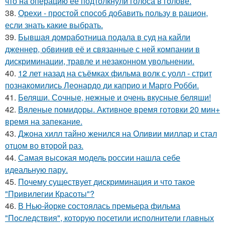
что на операцию её подтолкнули голоса в голове.
38.
Орехи - простой способ добавить пользу в рацион,
если знать какие выбрать.
39.
Бывшая домработница подала в суд на кайли
дженнер, обвинив её и связанные с ней компании в
дискриминации, травле и незаконном увольнении.
40.
12 лет назад на съёмках фильма волк с уолл - стрит
познакомились Леонардо ди каприо и Марго Робби.
41.
Беляши. Сочные, нежные и очень вкусные беляши!
42.
Вяленые помидоры. Активное время готовки 20 мин+
время на запекание.
43.
Джона хилл тайно женился на Оливии миллар и стал
отцом во второй раз.
44.
Самая высокая модель россии нашла себе
идеальную пару.
45.
Почему существует дискриминация и что такое
"Привилегии Красоты"?
46.
В Нью-йорке состоялась премьера фильма
"Последствия", которую посетили исполнители главных