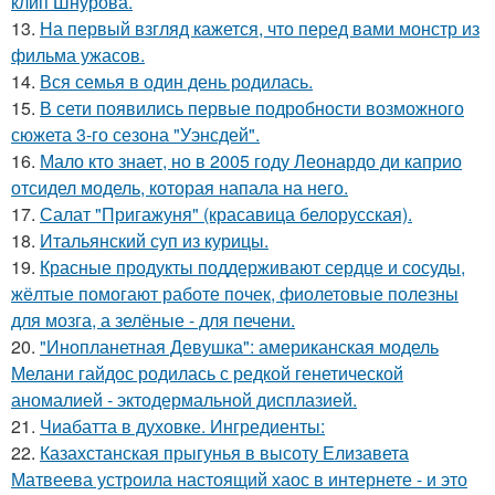
клип Шнурова.
13.
На первый взгляд кажется, что перед вами монстр из
фильма ужасов.
14.
Вся семья в один день родилась.
15.
В сети появились первые подробности возможного
сюжета 3-го сезона "Уэнсдей".
16.
Мало кто знает, но в 2005 году Леонардо ди каприо
отсидел модель, которая напала на него.
17.
Салат "Пригажуня" (красавица белорусская).
18.
Итальянский суп из курицы.
19.
Красные продукты поддерживают сердце и сосуды,
жёлтые помогают работе почек, фиолетовые полезны
для мозга, а зелёные - для печени.
20.
"Инопланетная Девушка": американская модель
Мелани гайдос родилась с редкой генетической
аномалией - эктодермальной дисплазией.
21.
Чиабатта в духовке. Ингредиенты:
22.
Казахстанская прыгунья в высоту Елизавета
Матвеева устроила настоящий хаос в интернете - и это