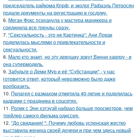
председатель райкома Кпрф, и эколог Рафаэль Петросян
подали документы на регистрацию в госдуму.
6.
Меган Фокс психанула у мастера маникюра и
соединила все тренды сразу.
7.
"Сексуальность - это не Картинка": Ани Лорак
поделилась мыслями о привлекательности и
сексуальности.
8.
Мало кто знает, но эту девушку зовут Винни харлоу - и
она супермодель.
9.
Забудьте о Деми Мур и её "Субстанции" - у нас
готовится ответ, который невозможно было даже
вообразить.
10.
Пелагея с размахом отметила 40-летие и поделилась
кадрами с праздника в соцсетях.
11.
Ролик с Энн хэтэуэй набрал больше просмотров, чем
трейлер самого фильма одиссея.
12.
"До свидания! ": Почему любовь успенская жестко
выставила жениха своей дочери и при чем здесь новый