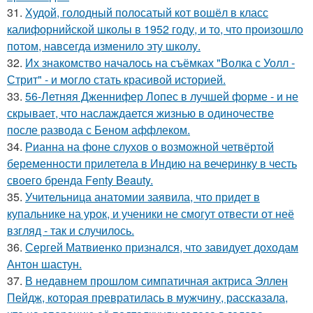
31.
Худой, голодный полосатый кот вошёл в класс
калифорнийской школы в 1952 году, и то, что произошло
потом, навсегда изменило эту школу.
32.
Их знакомство началось на съёмках "Волка с Уолл -
Стрит" - и могло стать красивой историей.
33.
56-Летняя Дженнифер Лопес в лучшей форме - и не
скрывает, что наслаждается жизнью в одиночестве
после развода с Беном аффлеком.
34.
Рианна на фоне слухов о возможной четвёртой
беременности прилетела в Индию на вечеринку в честь
своего бренда Fenty Beauty.
35.
Учительница анатомии заявила, что придет в
купальнике на урок, и ученики не смогут отвести от неё
взгляд - так и случилось.
36.
Сергей Матвиенко признался, что завидует доходам
Антон шастун.
37.
В недавнем прошлом симпатичная актриса Эллен
Пейдж, которая превратилась в мужчину, рассказала,