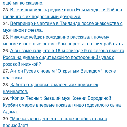
ещё мягко сказано.
23.
В сети появилось редкие фото Евы мендес и Райана
гослинга с их подросшими дочерьми.
24.
Ветеринар из артема в Таиланде после знакомства с
мужчиной исчезла.
25.
Николас кейдж неожиданно рассказал, почему
многие известные режиссёры перестают с ним работать.
26.
А вы замечали, что в 16-м эпизоде 9-го сезона вместо
Росса на диване сидит какой-то посторонний чувак с
розовой книжкой?
27.
Антон Гусев с новым "Открытым Взглядом" после
пластики.
28.
Забота о здоровье с маленьких привычек
начинается.
29.
"Копия Теоны": бывший муж Ксении Бородиной
Курбан омаров впервые показал лицо годовалого сына
Адама.
30.
"Мне казалось, что что-то плохое обязательно
произойдет!