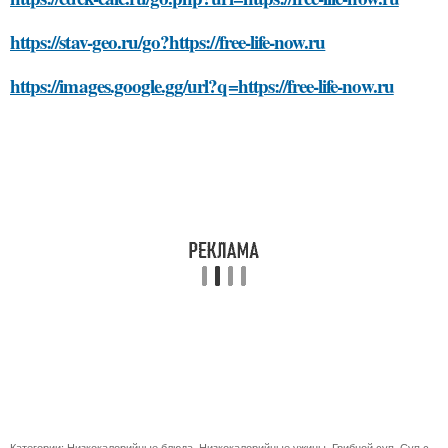
https://stav-geo.ru/go?https://free-life-now.ru
https://images.google.gg/url?q=https://free-life-now.ru
Категории:
Низкокалорийные блюда
,
Низкокалорийные ужины
,
Грибной суп
,
Суп с