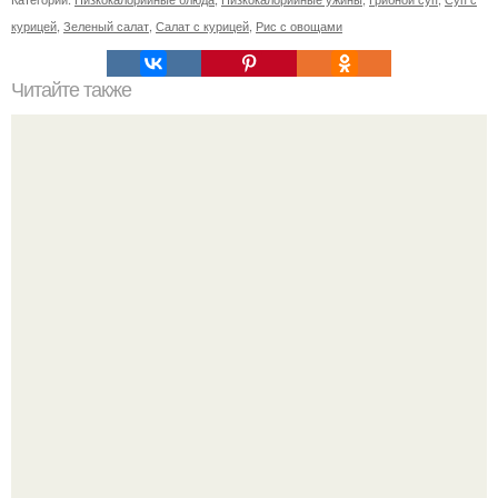
курицей
,
Зеленый салат
,
Салат с курицей
,
Рис с овощами
Читайте также
Как светодиоды влияют на микроклимат в теплицах
Мало кто знает, что Элизабет олсен получила роль алы
Ванды максимофф не сразу.