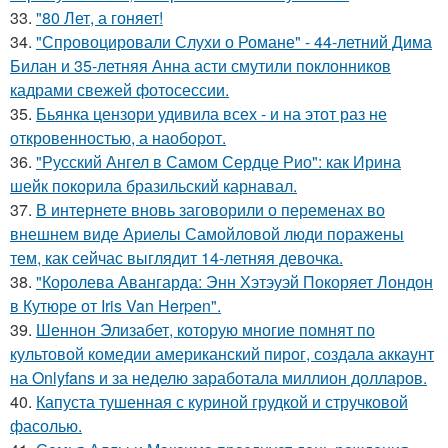
33.
"80 Лет, а гоняет!
34.
"Спровоцировали Слухи о Романе" - 44-летний Дима
Билан и 35-летняя Анна асти смутили поклонников
кадрами свежей фотосессии.
35.
Бьянка цензори удивила всех - и на этот раз не
откровенностью, а наоборот.
36.
"Русский Ангел в Самом Сердце Рио": как Ирина
шейк покорила бразильский карнавал.
37.
В интернете вновь заговорили о переменах во
внешнем виде Ариелы Самойловой люди поражены
тем, как сейчас выглядит 14-летняя девочка.
38.
"Королева Авангарда: Энн Хэтэуэй Покоряет Лондон
в Кутюре от Iris Van Herpen".
39.
Шеннон Элизабет, которую многие помнят по
культовой комедии американский пирог, создала аккаунт
на Onlyfans и за неделю заработала миллион долларов.
40.
Капуста тушенная с куриной грудкой и стручковой
фасолью.