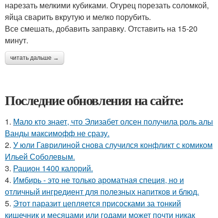
нарезать мелкими кубиками. Огурец порезать соломкой,
яйца сварить вкрутую и мелко порубить.
Все смешать, добавить заправку. Отставить на 15-20
минут.
читать дальше →
Последние обновления на сайте:
1.
Мало кто знает, что Элизабет олсен получила роль алы
Ванды максимофф не сразу.
2.
У юли Гаврилиной снова случился конфликт с комиком
Ильей Соболевым.
3.
Рацион 1400 калорий.
4.
Имбирь - это не только ароматная специя, но и
отличный ингредиент для полезных напитков и блюд.
5.
Этот паразит цепляется присосками за тонкий
кишечник и месяцами или годами может почти никак