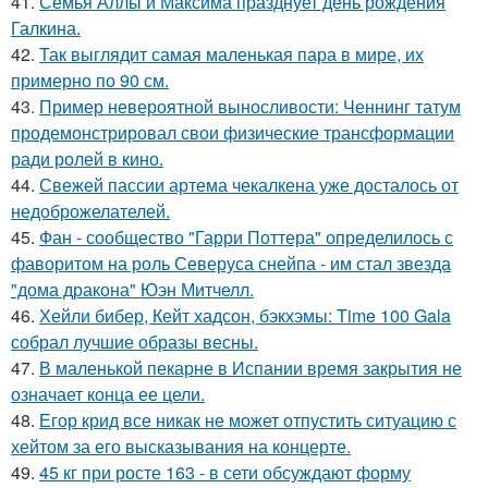
41.
Семья Аллы и Максима празднует день рождения
Галкина.
42.
Так выглядит самая маленькая пара в мире, их
примерно по 90 см.
43.
Пример невероятной выносливости: Ченнинг татум
продемонстрировал свои физические трансформации
ради ролей в кино.
44.
Свежей пассии артема чекалкена уже досталось от
недоброжелателей.
45.
Фан - сообщество "Гарри Поттера" определилось с
фаворитом на роль Северуса снейпа - им стал звезда
"дома дракона" Юэн Митчелл.
46.
Хейли бибер, Кейт хадсон, бэкхэмы: Time 100 Gala
собрал лучшие образы весны.
47.
В маленькой пекарне в Испании время закрытия не
означает конца ее цели.
48.
Егор крид все никак не может отпустить ситуацию с
хейтом за его высказывания на концерте.
49.
45 кг при росте 163 - в сети обсуждают форму