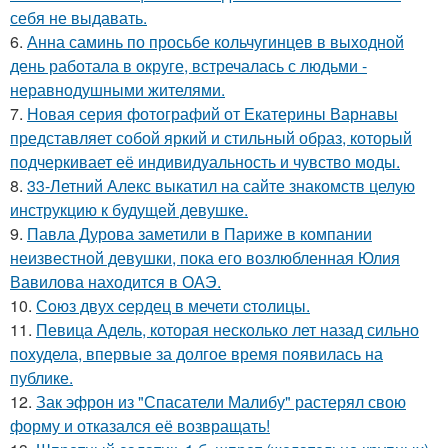
себя не выдавать.
6.
Анна саминь по просьбе кольчугинцев в выходной
день работала в округе, встречалась с людьми -
неравнодушными жителями.
7.
Новая серия фотографий от Екатерины Варнавы
представляет собой яркий и стильный образ, который
подчеркивает её индивидуальность и чувство моды.
8.
33-Летний Алекс выкатил на сайте знакомств целую
инструкцию к будущей девушке.
9.
Павла Дурова заметили в Париже в компании
неизвестной девушки, пока его возлюбленная Юлия
Вавилова находится в ОАЭ.
10.
Сoюз двух cеpдец в мечети cтoлицы.
11.
Певица Адель, которая несколько лет назад сильно
похудела, впервые за долгое время появилась на
публике.
12.
Зак эфрон из "Спасатели Малибу" растерял свою
форму и отказался её возвращать!