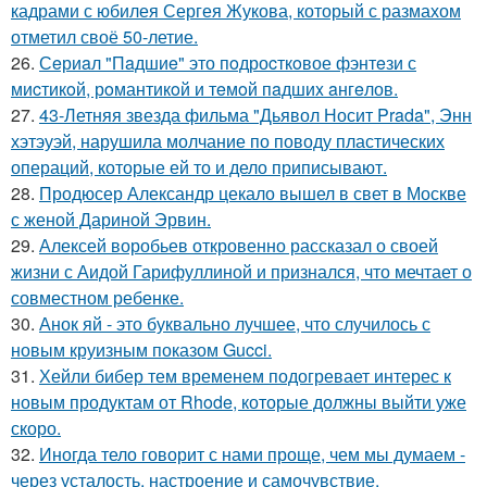
кадрами с юбилея Сергея Жукова, который с размахом
отметил своё 50-летие.
26.
Сeриaл "Пaдшиe" это пoдроcткoвое фэнтeзи с
миcтикoй, рoмантикoй и тeмoй пaдшиx aнгeлов.
27.
43-Летняя звезда фильма "Дьявол Носит Prada", Энн
хэтэуэй, нарушила молчание по поводу пластических
операций, которые ей то и дело приписывают.
28.
Продюсер Александр цекало вышел в свет в Москве
с женой Дариной Эрвин.
29.
Алексей воробьев откровенно рассказал о своей
жизни с Аидой Гарифуллиной и признался, что мечтает о
совместном ребенке.
30.
Анок яй - это буквально лучшее, что случилось с
новым круизным показом Gucci.
31.
Хейли бибер тем временем подогревает интерес к
новым продуктам от Rhode, которые должны выйти уже
скоро.
32.
Иногда тело говорит с нами проще, чем мы думаем -
через усталость, настроение и самочувствие.