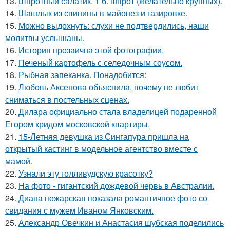
13.
Шпротный салатик. 1 б. шпрот (желательно крупных).
14.
Шашлык из свинины в майонез и газировке.
15.
Можно выдохнуть: слухи не подтвердились, наши
молитвы услышаны.
16.
История прозаична этой фотографии.
17.
Печеный картофель с селедочным соусом.
18.
Рыбная запеканка. Понадобится:
19.
Любовь Аксенова объяснила, почему не любит
сниматься в постельных сценах.
20.
Дилара официально стала владелицей подаренной
Егором кридом московской квартиры.
21.
15-Летняя девушка из Сингапура пришла на
открытый кастинг в модельное агентство вместе с
мамой.
22.
Узнали эту голливудскую красотку?
23.
На фото - гигантский дождевой червь в Австралии.
24.
Диана пожарская показала романтичное фото со
свидания с мужем Иваном Янковским.
25.
Александр Овечкин и Анастасия шубская поделились