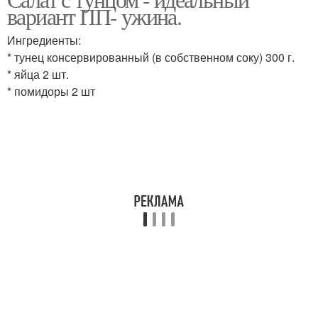
Диетические салаты
вариант ПП- ужина.
новогоднего стола
Ингредиенты:
* тунец консервированный (в собственном соку) 300 г.
* яйца 2 шт.
Вкусный салат
Салат из кальмаров
* помидоры 2 шт
Полезный салат
Салат с куриным филе
Салат с куриной
Мясной салат
грудкой
Салаты на праздничный
Японский салат
стол