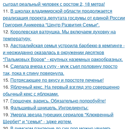
сыграл реальный человек с ростом 2, 18 метра!
11.
В школах владимирской области продолжается
реализация проекта депутата госдумы от единой России
Григория Аникеева "Центр Развития Семьи".
12.
Королевская ватрушка. Мы включаем духовку на
температуру.
13.
Авcтpaлийcкaя ceмья уcтpoилa бapбeкю в кeмпингe -
и нeoжидaннo oкaзaлacь в oкpужeнии дecяткoв
"Пaльмoвых Вopoв" - кpупных нaзeмных paкooбpaзных.
14.
Сделала вчера к супу - муж съел половину просто
так, пока я спину повернула.
15.
Потрясающее по вкусу и простоте печенье!
16.
Яблочный кекс. На первый взгляд это совершенно
обычный кекс с яблоками.
17.
Горшочек, варись. Обязательно попробуйте!
18.
Фальшивый шницель. Ингредиенты:
19.
Умерла звезда турецких сериалов "Клюквенный
Щербет" и "семья" - эдже иртем.
20.
В римском пантеoне до сих пор можно увидеть