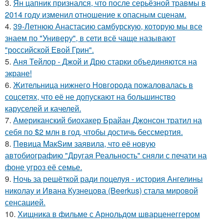
3.
Ян цапник признался, что после серьёзной травмы в
2014 году изменил отношение к опасным сценам.
4.
39-Летнюю Анастасию самбурскую, которую мы все
знаем по "Универу", в сети всё чаще называют
"российской Евой Грин".
5.
Аня Тейлор - Джой и Дрю старки объединяются на
экране!
6.
Жительница нижнего Новгорода пожаловалась в
соцсетях, что её не допускают на большинство
каруселей и качелей.
7.
Американский биохакер Брайан Джонсон тратил на
себя по $2 млн в год, чтобы достичь бессмертия.
8.
Пeвица MакSим заявила, что её новую
автобиографию "Другая Реальность" сняли с печати на
фоне угроз её семье.
9.
Ночь за решёткой ради поцелуя - история Ангелины
николау и Ивана Кузнецова (Beerkus) стала мировой
сенсацией.
10.
Хищника в фильме с Арнольдом шварценеггером