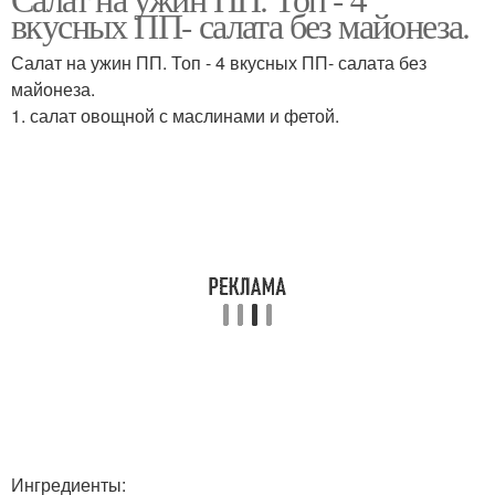
Салат с курицей
вкусных ПП- салата без майонеза.
яйцами
Салат на ужин ПП. Топ - 4 вкусных ПП- салата без
майонеза.
1. салат овощной с маслинами и фетой.
Диетические салаты
Салаты с яйцом
Салат на обед
Ингредиенты: