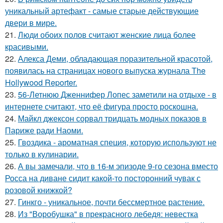
уникальный артефакт - самые стаpые действующие
двери в мире.
21.
Люди обоих полов считают женские лица более
красивыми.
22.
Алекса Деми, обладающая поразительной красотой,
появилась на страницах нового выпуска журнала The
Hollywood Reporter.
23.
56-Летнюю Дженнифер Лопес заметили на отдыхе - в
интернете считают, что её фигура просто роскошна.
24.
Майкл джексон сорвал тридцать модных показов в
Париже ради Наоми.
25.
Гвоздика - ароматная специя, которую используют не
только в кулинарии.
26.
А вы замечали, что в 16-м эпизоде 9-го сезона вместо
Росса на диване сидит какой-то посторонний чувак с
розовой книжкой?
27.
Гинкго - уникальное, почти бессмертное растение.
28.
Из "Воробушка" в прекрасного лебедя: невестка