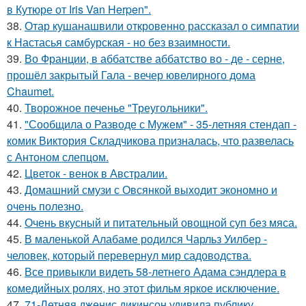
в Кутюре от Iris Van Herpen".
38.
Отар кушанашвили откровенно рассказал о симпатии
к Настасья самбурская - но без взаимности.
39.
Во Франции, в аббатстве аббатство во - де - серне,
прошёл закрытый Гала - вечер ювелирного дома
Chaumet.
40.
Творожное печенье "Треугольники".
41.
"Сообщила о Разводе с Мужем" - 35-летняя стендап -
комик Виктория Складчикова призналась, что развелась
с Антоном слепцом.
42.
Цветок - венок в Австралии.
43.
Домашний смузи с Овсянкой выходит экономно и
очень полезно.
44.
Очень вкусный и питательный овощной суп без мяса.
45.
В маленькой Алабаме родился Чарльз Уилбер -
человек, который перевернул мир садоводства.
46.
Все привыкли видеть 58-летнего Адама сэндлера в
комедийных ролях, но этот фильм яркое исключение.
47.
71-Летняя дженис дикинсон удивила публику