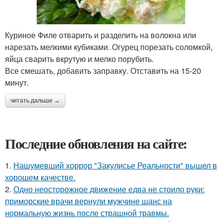
Куриное Филе отварить и разделить на волокна или
нарезать мелкими кубиками. Огурец порезать соломкой,
яйца сварить вкрутую и мелко порубить.
Все смешать, добавить заправку. Отставить на 15-20
минут.
читать дальше →
Последние обновления на сайте:
1.
Нашумевший хоррор "Закулисье Реальности" вышел в
хорошем качестве.
2.
Одно неосторожное движение едва не стоило руки:
приморские врачи вернули мужчине шанс на
нормальную жизнь после страшной травмы.