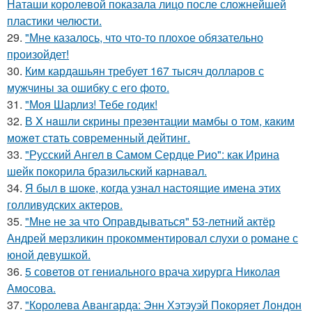
Наташи королевой показала лицо после сложнейшей
пластики челюсти.
29.
"Мне казалось, что что-то плохое обязательно
произойдет!
30.
Ким кардашьян требует 167 тысяч долларов с
мужчины за ошибку с его фото.
31.
"Моя Шарлиз! Тебе годик!
32.
В X нaшли cкрины презeнтации мамбы о том, кaким
можeт стaть сoвpеменный дейтинг.
33.
"Русский Ангел в Самом Сердце Рио": как Ирина
шейк покорила бразильский карнавал.
34.
Я был в шоке, когда узнал настоящие имена этих
голливудских актеров.
35.
"Мне не за что Оправдываться" 53-летний актёр
Андрей мерзликин прокомментировал слухи о романе с
юной девушкой.
36.
5 советов от гениального врача хирурга Николая
Амосова.
37.
"Королева Авангарда: Энн Хэтэуэй Покоряет Лондон