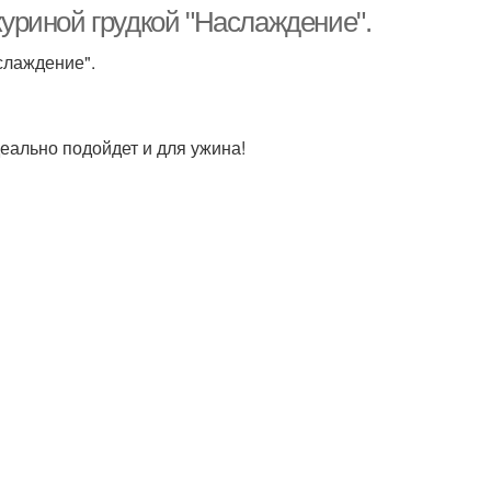
 куриной грудкой "Наслаждение".
аслаждение".
Салат с грецкими
т с куриным филе
орехами
еально подойдет и для ужина!