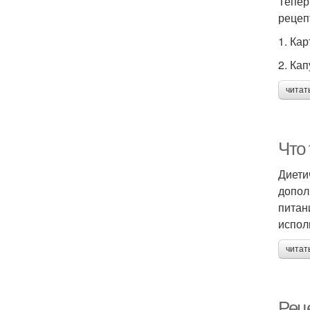
Тепер
рецеп
1. Ка
2. Ка
читат
Что
Диети
допол
питан
испол
читат
Рец