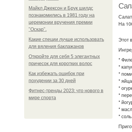
Сала
Майкл Джексон и Брук шилдс
познакомились в 1981 году на
Салат
церемонии вручения премии
На 100
"Оскар".
Этот 
Какие специи лучше использовать
для вяления баклажанов
Ингре
Откройте для себя 5 элегантных
* Филе
причесок для коротких волос
* капу
* поми
Как избежать ошибок при
* яйца
похудении за 30 дней
* огур
Фитнес-тренды 2023: что нового в
* пере
мире спорта
* йогу
* масл
* соль
Приго