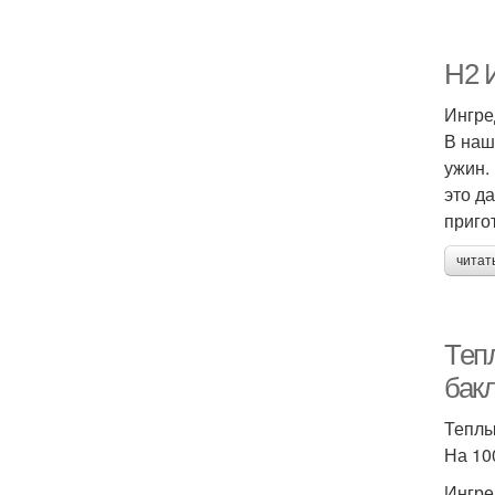
H2 
Ингре
В наш
ужин.
это д
приго
читат
Теп
бак
Теплы
На 100
Ингре