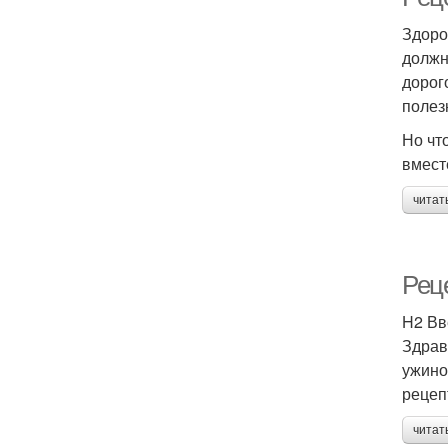
Здоро
должн
дорог
полез
Но чт
вмест
читат
Рец
H2 Вв
Здрав
ужино
рецеп
читат