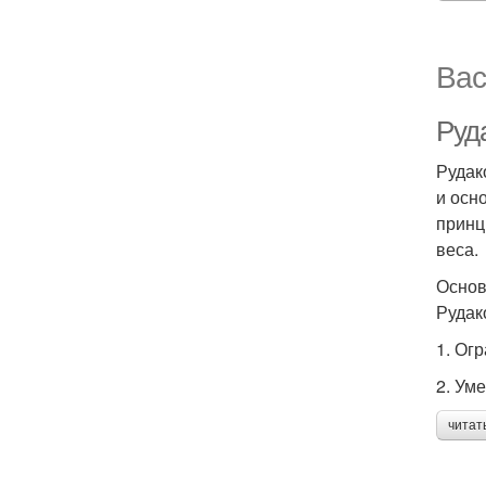
Вас
Руд
Рудак
и осн
принц
веса.
Основ
Рудак
1. Ог
2. Ум
читат