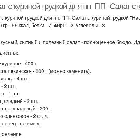
т с куриной грудкой для пп. ПП- Салат с
 с куриной грудкой для пп. ПП- Салат с куриной грудкой "Н
 гр - 66 ккал, белки - 7, жиры - 2, углеводы - 3.
Салат с курицей
Вкусный салат
Сала
вкусный, сытный и полезный салат - полноценное блюдо. Ид
диенты:
Пикантный салат
Салат с чесноком
 куриное - 400 г.
ста пекинская - 200 г (можно заменить).
доры - 4 шт.
 - 2 шт.
ец - 1 шт.
ц сладкий - 2 шт.
рт натуральный - 200 г.
о оливковое - 2 ст. л.
, перец - по вкусу.
товление: