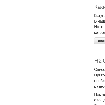
Как
Вступ
В наш
Но эт
котор
читат
H2 
Списо
Приго
необх
разно
Помид
овощ