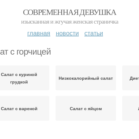
СОВРЕМЕННАЯ ДЕВУШКА
изысканная и жгучая женская страничка
главная
новости
статьи
ат с горчицей
Салат с куриной
Низкокалорийный салат
Дие
грудкой
Салат с вареной
Салат с яйцом
алат с добавлением
Яично-огуречный салат
Огуре