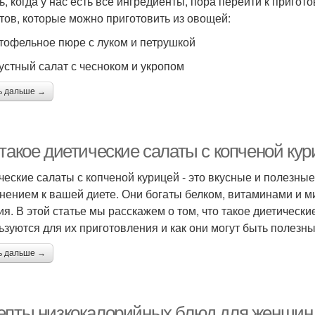
ь, когда у нас есть все ингредиенты, пора перейти к приго
тов, которые можно приготовить из овощей:
ртофельное пюре с луком и петрушкой
пустный салат с чесноком и укропом
ь дальше →
 такое диетические салаты с копченой ку
ческие салаты с копченой курицей - это вкусные и полезны
нением к вашей диете. Они богаты белком, витаминами и 
ия. В этой статье мы расскажем о том, что такое диетическ
ьзуются для их приготовления и как они могут быть полезн
ь дальше →
епты низкокалорийных блюд для женщин