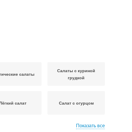
Салаты с куриной
тические салаты
грудкой
Лёгкий салат
Салат с огурцом
Показать все
чно-яичный салат
Салат с оливками