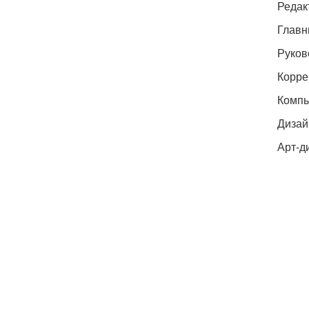
Редак
Главн
Руков
Корре
Компь
Дизай
Арт-д