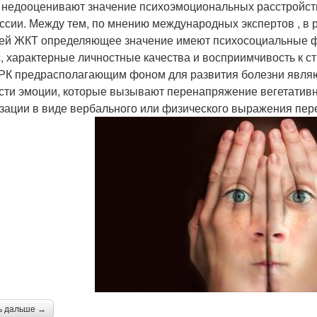
 недооценивают значение психоэмоциональных расстройств
ссии. Между тем, по мнению международных экспертов , в
ей ЖКТ определяющее значение имеют психосоциальные фа
с, характерные личностные качества и восприимчивость к стр
РК предрасполагающим фоном для развития болезни являю
сти эмоции, которые вызывают перенапряжение вегетатив
зации в виде вербального или физического выражения пер
ь дальше →