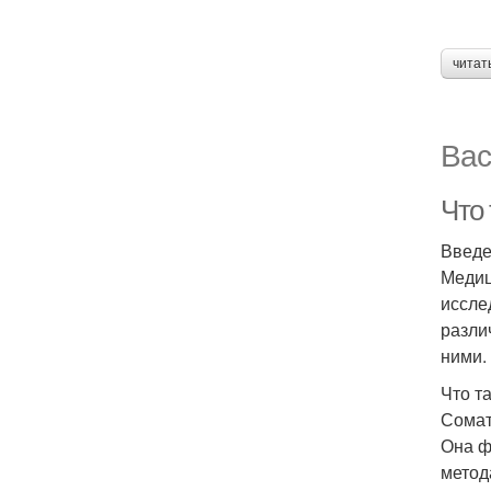
читат
Вас
Что
Введ
Медиц
иссле
разли
ними.
Что т
Сомат
Она ф
метод