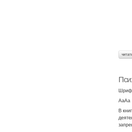
читат
Пси
Шриф
АаАа
В кни
деяте
запре