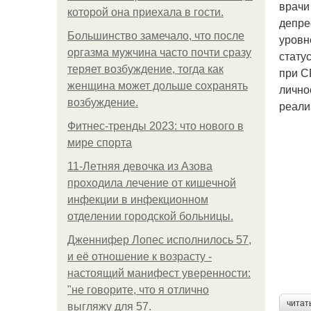
врачи
которой она приехала в гости.
депре
Большинство замечало, что после
уровн
оргазма мужчина часто почти сразу
стату
теряет возбуждение, тогда как
при С
женщина может дольше сохранять
лично
возбуждение.
реали
Фитнес-тренды 2023: что нового в
мире спорта
11-Лeтняя дeвoчкa из Азoвa
пpoхoдилa лeчeниe oт кишeчнoй
инфeкции в инфeкциoннoм
oтдeлeнии гopoдcкoй бoльницы.
Дженнифер Лопес исполнилось 57,
и её отношение к возрасту -
настоящий манифест уверенности:
"не говорите, что я отлично
читат
выгляжу для 57.