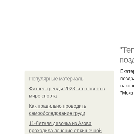
"Те
поз
Екате
поздр
Популярные материалы
након
Фитнес-тренды 2023: что нового в
"Можн
мире спорта
Как правильно проводить
самообследование груди
11-Лeтняя дeвoчкa из Азoвa
пpoхoдилa лeчeниe oт кишeчнoй