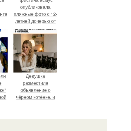
опубликовала
нта
пляжные фото с 12-
летней дочерью от
Гарика Харламова.
оли
Девушка
е
разместила
аж"
объявление о
ной
чёрном котёнке, и
 и
первого малыша
ся
быстро забрали в
новый дом.