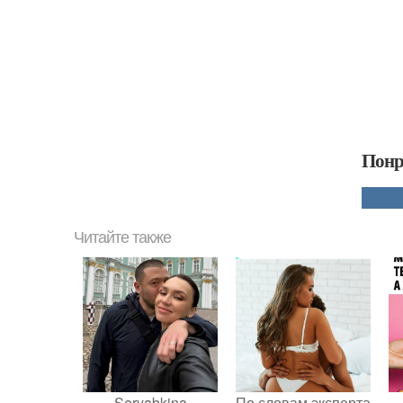
Понр
Читайте также
Seryabkina
По словам эксперта