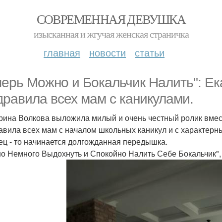
СОВРЕМЕННАЯ ДЕВУШКА
изысканная и жгучая женская страничка
главная
новости
статьи
перь Можно и Бокальчик Налить": Е
дравила всех мам с каникулами.
рина Волкова выложила милый и очень честный ролик вмест
авила всех мам с началом школьных каникул и с характерн
ец - то начинается долгожданная передышка.
о Немного Выдохнуть и Спокойно Налить Себе Бокальчик", -