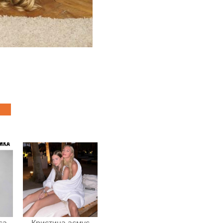
са
Кристина асмус