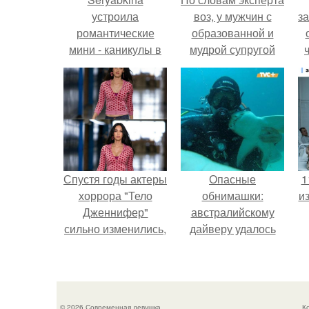
устроила
воз, у мужчин с
за
романтические
образованной и
мини - каникулы в
мудрой супругой
Петербурге.
вероятность
скоропостижной
в
смерти якобы на
к
46% ниже.
д
Спустя годы актеры
Опасные
1
хоррора "Тело
обнимашки:
и
Дженнифер"
австралийскому
сильно изменились,
дайверу удалось
пройдя путь от
приручить акулу.
подростковых
кумиров до
мировых звезд.
© 2026 Современная девушка
К