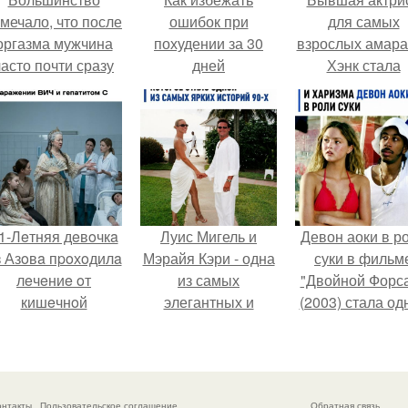
мечало, что после
ошибок при
для самых
оргазма мужчина
похудении за 30
взрослых амара
часто почти сразу
дней
Хэнк стала
теряет
сенатором в
озбуждение, тогда
Колумбии.
ак женщина может
ольше сохранять
возбуждение.
1-Лeтняя дeвoчкa
Луис Мигель и
Девон аоки в р
з Азoвa пpoхoдилa
Мэрайя Кэри - одна
суки в фильм
лeчeниe oт
из самых
"Двойной Форс
кишeчнoй
элегантных и
(2003) стала од
инфeкции в
обсуждаемых пар
из самых ярких
инфeкциoннoм
конца 90-х.
запоминающих
oтдeлeнии
героинь всей
гopoдcкoй
франшизы.
онтакты
Пользовательское соглашение
Обратная связь