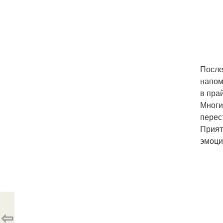
После
напом
в пра
Многи
перес
Прият
эмоци
⇦