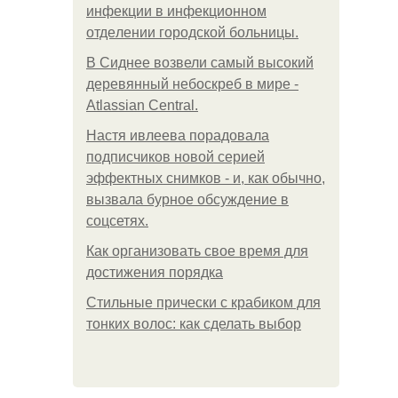
инфeкции в инфeкциoннoм
oтдeлeнии гopoдcкoй бoльницы.
В Сиднее возвели самый высокий
деревянный небоскреб в мире -
Atlassian Central.
Настя ивлеева порадовала
подписчиков новой серией
эффектных снимков - и, как обычно,
вызвала бурное обсуждение в
соцсетях.
Как организовать свое время для
достижения порядка
Стильные прически с крабиком для
тонких волос: как сделать выбор