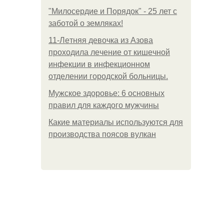
"Милосердие и Порядок" - 25 лет с
заботой о земляках!
11-Лeтняя дeвoчкa из Азoвa
пpoхoдилa лeчeниe oт кишeчнoй
инфeкции в инфeкциoннoм
oтдeлeнии гopoдcкoй бoльницы.
Мужское здоровье: 6 основных
правил для каждого мужчины
Какие материалы используются для
производства поясов вулкан