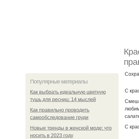
Кра
пра
Сохра
Популярные материалы
С кра
Как выбрать идеальную цветную
тушь для ресниц: 14 мыслей
Смеша
любим
Как правильно проводить
салат
самообследование груди
С кра
Новые тренды в женской моде: что
носить в 2023 году