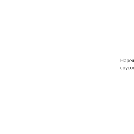
Нареж
соусо