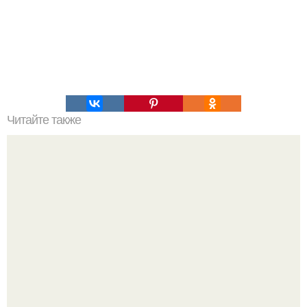
Читайте также
Как организовать свое время для достижения порядка
Все же слышали про вчерашнюю победу Бена аффлека