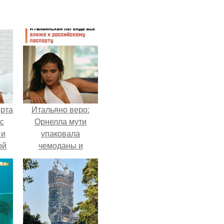
ерта
Итальяно веро:
с
Орнелла мути
 и
упаковала
ой
чемоданы и
готовится
ой
обзавестись
на
красным
паспортом.