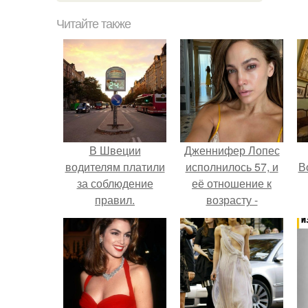
Читайте также
В Швеции
Дженнифер Лопес
водителям платили
исполнилось 57, и
В
за соблюдение
её отношение к
правил.
возрасту -
настоящий
манифест
уверенности: "не
говорите, что я
отлично выгляжу
для 57.