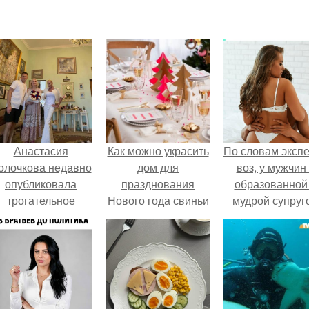
Анастасия
Как можно украсить
По словам эксп
олочкова недавно
дом для
воз, у мужчин 
опубликовала
празднования
образованной
трогательное
Нового года свиньи
мудрой супруг
совместное фото
вероятность
со своей мамой, к
скоропостижн
которой она
смерти якобы 
приехала в гости.
46% ниже.