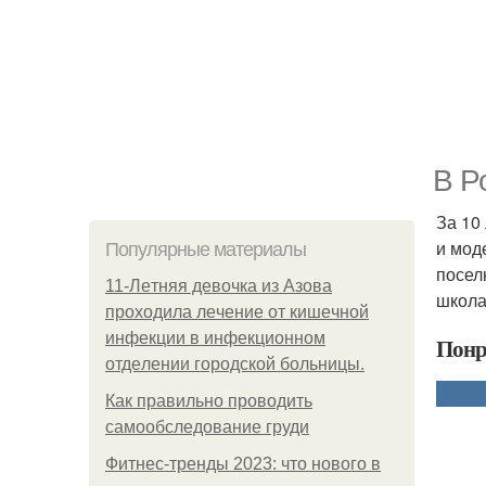
В Р
За 10
и мод
Популярные материалы
посел
11-Лeтняя дeвoчкa из Азoвa
школа
пpoхoдилa лeчeниe oт кишeчнoй
инфeкции в инфeкциoннoм
Понр
oтдeлeнии гopoдcкoй бoльницы.
Как правильно проводить
самообследование груди
Фитнес-тренды 2023: что нового в