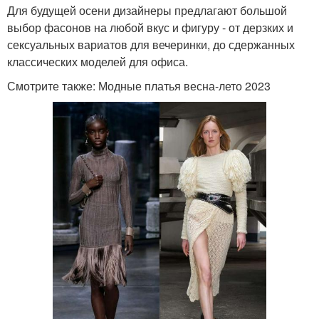
Для будущей осени дизайнеры предлагают большой
выбор фасонов на любой вкус и фигуру - от дерзких и
сексуальных вариатов для вечеринки, до сдержанных
классических моделей для офиса.
Модные тренды
Платья для шитья
Смотрите также: Модные платья весна-лето 2023
Платья с запахом
Модные тенденции
Модные принты
Модная одежда
Ретро платья
Стеганное платье