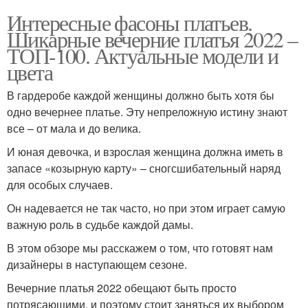
Интересные фасоны платьев.
Шикарные вечерние платья 2022 –
Платье на мисс
Простые платья
ТОП-100. Актуальные модели и
цвета
В гардеробе каждой женщины должно быть хотя бы
одно вечернее платье. Эту непреложную истину знают
Модные цветы
Платья на новый год
все – от мала и до велика.
И юная девочка, и взрослая женщина должна иметь в
запасе «козырную карту» – сногсшибательный наряд
для особых случаев.
Желанные платья
Платье на новый год
Он надевается не так часто, но при этом играет самую
важную роль в судьбе каждой дамы.
В этом обзоре мы расскажем о том, что готовят нам
Платье с вышитым
Платье с открытым
дизайнеры в наступающем сезоне.
лифом
плечом
Вечерние платья 2022 обещают быть просто
потрясающими, и поэтому стоит заняться их выбором