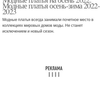
Вечерние платья
Модные платья осень-зима 2022-
плечами
2023
Модные платья всегда занимали почетное место в
коллекциях мировых домов моды. Не станет
Повседневные платья
Платья в моде
исключением и новый сезон.
Платье с асимметрией
Платья на свадьбу
Вечерний платье
Тёплые платья
Вязаные платья
Платья на лето