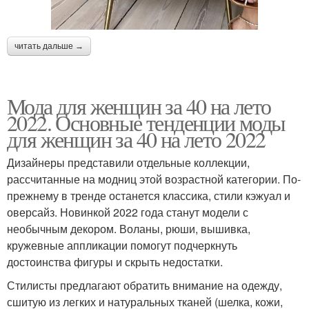
Летний платье
Короткое платье
читать дальше →
Длинное платье
Мода для женщин за 40 на лето
2022. Основные тенденции моды
для женщин за 40 на лето 2022
Дизайнеры представили отдельные коллекции,
рассчитанные на модниц этой возрастной категории. По-
прежнему в тренде останется классика, стили кэжуал и
оверсайз. Новинкой 2022 года станут модели с
необычным декором. Воланы, рюши, вышивка,
кружевные аппликации помогут подчеркнуть
достоинства фигуры и скрыть недостатки.
Стилисты предлагают обратить внимание на одежду,
сшитую из легких и натуральных тканей (шелка, кожи,