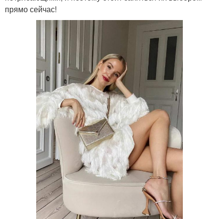
прямо сейчас!
Платье из атласа
Двухцветное платье
Платье со шлейфом
Бандажное платье
Платье с открытыми
Платья для встречи
плечами
Платье в греческом
Нарядное платье
стиле