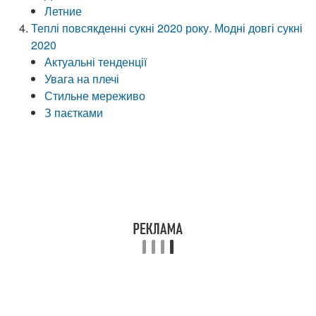
Летние
Теплі повсякденні сукні 2020 року. Модні довгі сукні
2020
Актуальні тенденції
Увага на плечі
Стильне мереживо
З паєтками