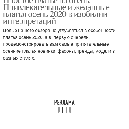
Привлекательные и желанные
лифом
плечом
платья осень 2020 в изобилии
интерпретаций
Целью нашего обзора не углубляться в особенности
Платье из атласа
Двухцветное платье
платья осень 2020, а в, первую очередь,
продемонстрировать вам самые притягательные
осенние платья новинки, фасоны, тренды, модели в
разных стилях.
Платье со шлейфом
Бандажное платье
Платье с открытыми
Нарядное платье
плечами
Платье в греческом
Летний платье
стиле