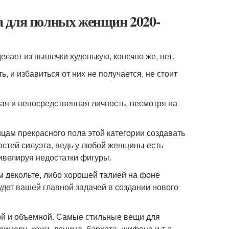
а для полных женщин 2020-
лает из пышечки худенькую, конечно же, нет.
 и избавиться от них не получается, не стоит
кая и непосредственная личность, несмотря на
ам прекрасного пола этой категории создавать
стей силуэта, ведь у любой женщины есть
ивелируя недостатки фигуры.
м декольте, либо хорошей талией на фоне
удет вашей главной задачей в создании нового
й и объемной. Самые стильные вещи для
имеру, кожи, денима, бархата, шифона и т.д.