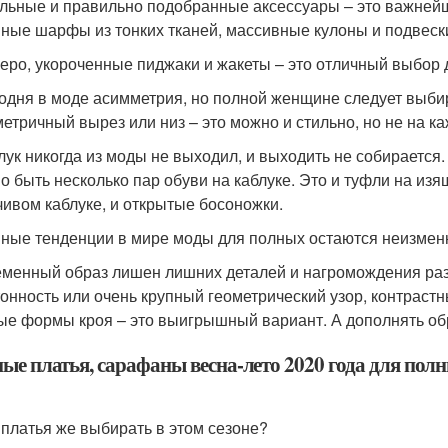
ильные и правильно подобранные аксессуары – это важнейш
ные шарфы из тонких тканей, массивные кулоны и подвеск
леро, укороченные пиджаки и жакеты – это отличный выбор
годня в моде асимметрия, но полной женщине следует выби
етричный вырез или низ – это можно и стильно, но не на к
блук никогда из моды не выходил, и выходить не собираетс
о быть несколько пар обуви на каблуке. Это и туфли на из
чивом каблуке, и открытые босоножки.
ные тенденции в мире моды для полных остаются неизменны
менный образ лишен лишних деталей и нагромождения разли
онность или очень крупный геометрический узор, контрастн
ые формы кроя – это выигрышный вариант. А дополнять об
ые платья, сарафаны весна-лето 2020 года для пол
 платья же выбирать в этом сезоне?