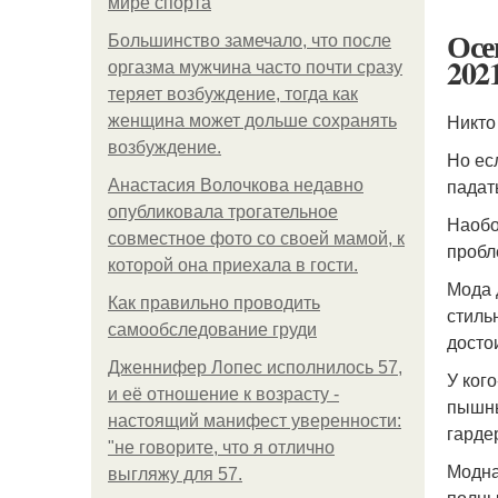
мире спорта
Осе
Большинство замечало, что после
202
оргазма мужчина часто почти сразу
теряет возбуждение, тогда как
Никто
женщина может дольше сохранять
возбуждение.
Но ес
падат
Анастасия Волочкова недавно
опубликовала трогательное
Наобо
совместное фото со своей мамой, к
пробл
которой она приехала в гости.
Мода 
Как правильно проводить
стиль
самообследование груди
досто
Дженнифер Лопес исполнилось 57,
У ког
и её отношение к возрасту -
пышны
настоящий манифест уверенности:
гарде
"не говорите, что я отлично
Модна
выгляжу для 57.
полны