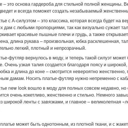
е – это основа гардероба для стильной полной женщины. В
дведет и всегда поможет создать незабываемый женственн
атье с А-силуэтом – это классика, которая всегда будет на 
х дам с любыми пропорциями, так как визуально сужает та
ркивает красивые пышные плечи и грудь, а также открывает
лена, длина рукава – произвольная, юбка расклешенная, т
тельно легкий, плотный и непрозрачный.
атье-футляр вернулось в моду, и теперь такой силуэт может 
е. Очень узкая талия создается благодаря поясу и широкой,
 юбка и длина до коне – смотрится невероятно женственно,
ным дамам. Носить платье-футляр нужно непременно с каб
атье new look вошло в моду для полных совсем недавно, н
ится очень кокетливо, женственно и стильно. Немного завы
из широкой ленты с завязками, и главное – великолепная «
.
 платье может быть однотонным, из плотной ткани, и с жаке