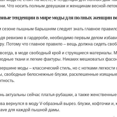
ни. Что носить полным девушкам и женщинам весной-летом 
вные тенденции в мире моды для полных женщин вес
м сезоне пышным барышням следует знать главное правило 
дя ревизию в гардеробе, необходимо первым делом избавит
ру. Потому что главное правило – вещь должна сидеть своб
к всегда, в моде свободный крой и струящиеся материалы. 
родные ткани и легкие фактуры. Никаких мешковатых фасон
 вершине моды – классический стиль, но с нотками легкост
ы, свободные белоснежные блузки, расклешенные изящные 
нтность.
ень актуальны сейчас платья-рубашки, а также женственные
ова вернулся в моду V-образный вырез. блузки, кофточки и,
have для каждой пышной дамы.