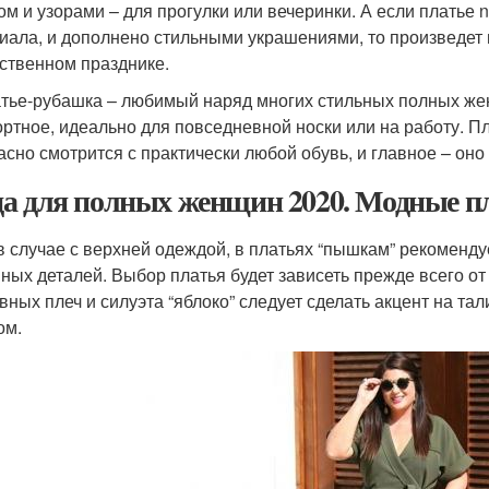
ом и узорами – для прогулки или вечеринки. А если платье n
иала, и дополнено стильными украшениями, то произведет 
ственном празднике.
атье-рубашка – любимый наряд многих стильных полных жен
ртное, идеально для повседневной носки или на работу. П
асно смотрится с практически любой обувь, и главное – оно
а для полных женщин 2020. Модные п
 в случае с верхней одеждой, в платьях “пышкам” рекоменду
ных деталей. Выбор платья будет зависеть прежде всего о
вных плеч и силуэта “яблоко” следует сделать акцент на та
ом.