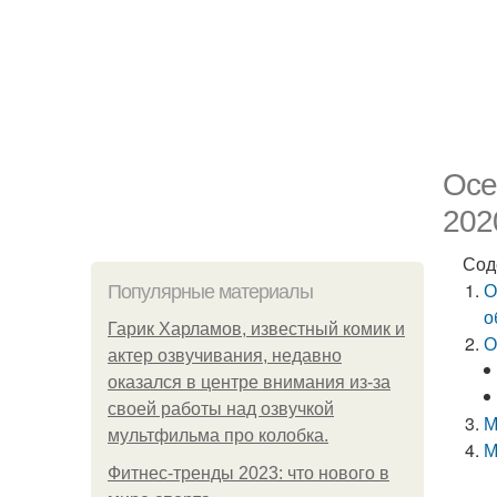
Осе
202
Сод
О
Популярные материалы
о
Гарик Харламов, известный комик и
О
актер озвучивания, недавно
оказался в центре внимания из-за
своей работы над озвучкой
М
мультфильма про колобка.
М
Фитнес-тренды 2023: что нового в