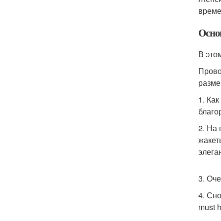
време
Осно
В это
Прово
разме
1. Ка
благо
2. На
жакет
элега
3. Оч
4. Сн
must 