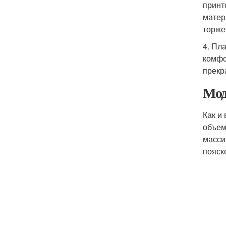
принт
матер
торже
4. Пл
комфо
прекр
Мод
Как и
объем
масси
пояск