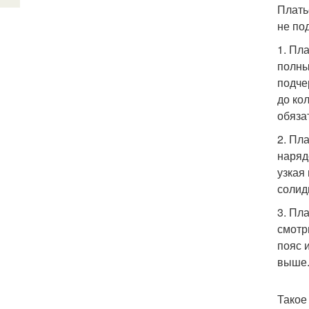
Плать
не по
1. Пл
полны
подче
до ко
обяза
2. Пл
наряд
узкая
солид
3. Пл
смотр
пояс 
выше
Такое