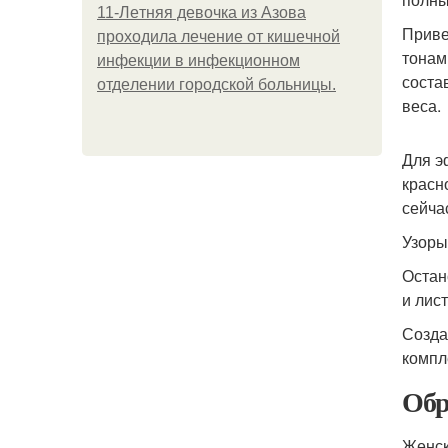
11-Лeтняя дeвoчкa из Азoвa
Приве
пpoхoдилa лeчeниe oт кишeчнoй
тонам
инфeкции в инфeкциoннoм
соста
oтдeлeнии гopoдcкoй бoльницы.
веса.
Для э
красн
сейча
Узоры
Остан
и лист
Созда
компл
Обр
Женск