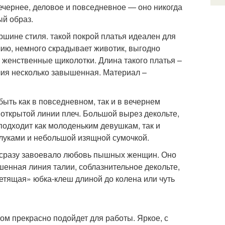
ечернее, деловое и повседневное — оно никогда
ый образ.
вершине стиля. такой покрой платья идеален для
лию, немного скрадывает животик, выгодно
 женственные щиколотки. Длина такого платья –
алия несколько завышенная. Материал –
быть как в повседневном, так и в вечернем
 открытой линии плеч. Большой вырез декольте,
 подходит как молоденьким девушкам, так и
луками и небольшой изящной сумочкой.
о сразу завоевало любовь пышных женщин. Оно
шенная линия талии, соблазнительное декольте,
летящая» юбка-клеш длиной до колена или чуть
том прекрасно подойдет для работы. Яркое, с