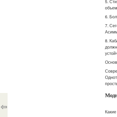
5. Ст
объем
6. Бо
7. Се
Асимм
8. Ка
должн
устой
Основ
Совре
Однот
прост
Модн
⇦
Какие