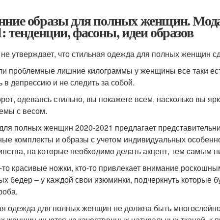
нние образы для полных женщин. Мод
1: тенденции, фасоны, идеи образов
 не утверждает, что стильная одежда для полных женщин сде
ли проблемные лишние килограммы у женщины все таки есть,
ь в депрессию и не следить за собой.
рот, одеваясь стильно, вы покажете всем, насколько вы яр
емы с весом.
для полных женщин 2020-2021 предлагает представительниц
ные комплекты и образы с учетом индивидуальных особенно
инства, на которые необходимо делать акцент, тем самым н
о-то красивые ножки, кто-то привлекает внимание роскошны
х бедер – у каждой свои изюминки, подчеркнуть которые б
роба.
я одежда для полных женщин не должна быть многослойно
х женщин шьются из качественных натуральных тканей, к пр