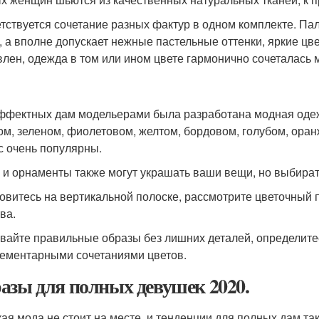
тствуется сочетание разных фактур в одном комплекте. Пал
, а вполне допускает нежные пастельные оттенки, яркие цв
влен, одежда в том или ином цвете гармонично сочеталась 
ффектных дам модельерами была разработана модная одеж
ом, зеленом, фиолетовом, желтом, бордовом, голубом, оран
с очень популярны.
 и орнаменты также могут украшать ваши вещи, но выбират
овитесь на вертикальной полоске, рассмотрите цветочный п
ва.
вайте правильные образы без лишних деталей, определитес
ементарными сочетаниями цветов.
азы для полных девушек 2020.
ая мода не стоит на месте, и тенденции для полных дам т