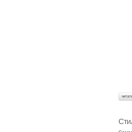
читат
Сти