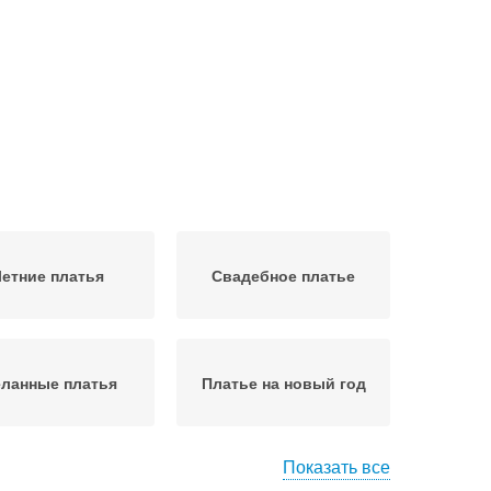
етние платья
Свадебное платье
ланные платья
Платье на новый год
Показать все
тье с открытым
Двухцветное платье