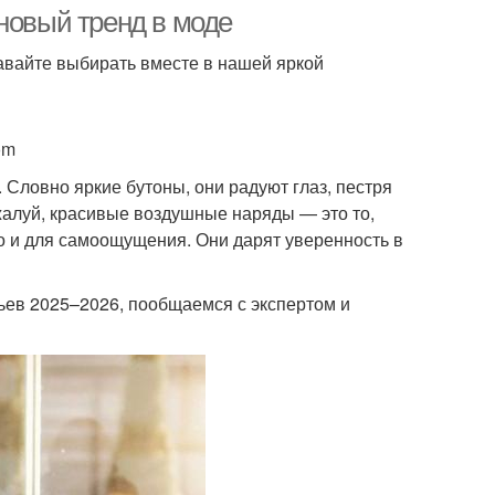
плечом
новый тренд в моде
Давайте выбирать вместе в нашей яркой
тье с открытыми
Платья для встречи
плечами
om
. Словно яркие бутоны, они радуют глаз, пестря
жалуй, красивые воздушные наряды — это то,
одные платья
но и для самоощущения. Они дарят уверенность в
ев 2025–2026, пообщаемся с экспертом и