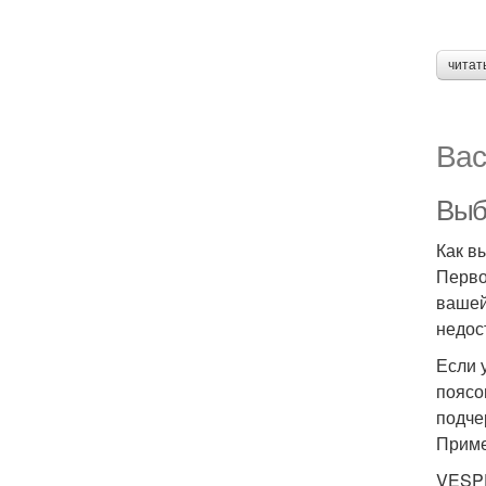
читат
Вас
Выб
Как в
Перво
вашей
недос
Если 
поясо
подче
Приме
VESPE