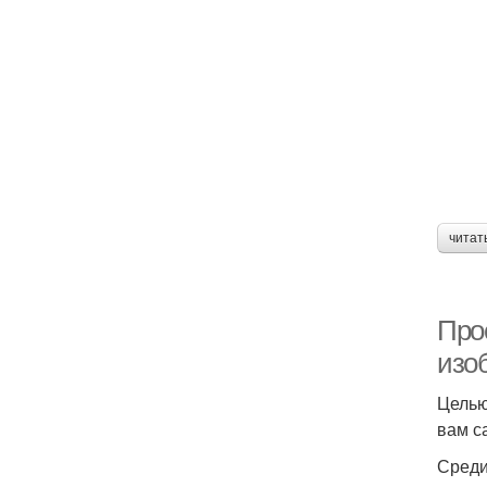
читат
Про
изо
Целью
вам с
Среди