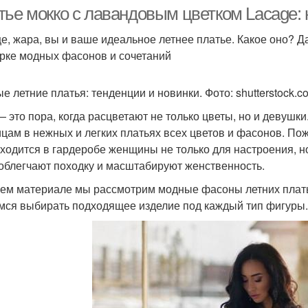
лифом
тье мокко с лавандовым цветком Lacage: 
е, жара, вы и ваше идеальное летнее платье. Какое оно? 
рке модных фасонов и сочетаний
Пла
латье со шлейфом
Бандажное платье
е летние платья: тенденции и новинки. Фото: shutterstock.c
— это пора, когда расцветают не только цветы, но и девушки
Платье в греческом
ицам в нежных и легких платьях всех цветов и фасонов. По
Нарядное платье
М
стиле
аходится в гардеробе женщины не только для настроения, 
 облегчают походку и масштабируют женственность.
ем материале мы рассмотрим модные фасоны летних плать
мся выбирать подходящее изделие под каждый тип фигуры.