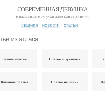
СОВРЕМЕННАЯ ДЕВУШКА
изысканная и жгучая женская страничка
главная
новости
статьи
тье из атласа
Летний платье
Платье с рукавами
Л
Длинные платья
Платье на осень
Же
Платье с вышитым
Пла
Платье с кружевом