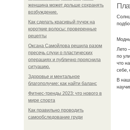
Пла
женщина может дольше сохранять
возбуждение.
Солнц
Как сделать красивый пучок на
подбо
П
короткие волосы: проверенные
рецепты
Модны
Оксана Самойлова решила разом
Лето 
пресечь слухи о пластических
по ул
операциях и публично прояснила
что н
ситуацию.
себе,
Здоровье и ментальное
В наш
благополучие: как найти баланс
научи
Фитнес-тренды 2023: что нового в
мире спорта
Как правильно проводить
самообследование груди