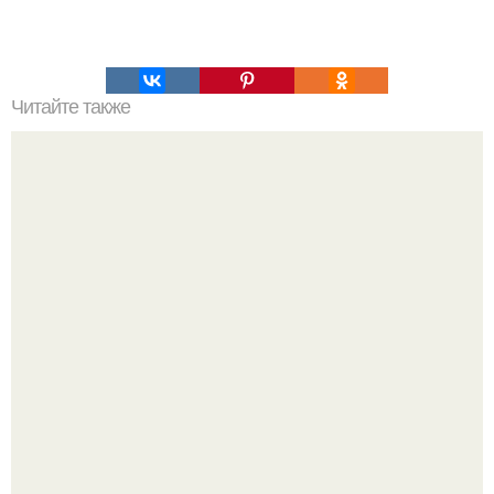
Читайте также
Выберите идеальный цвет пуховика: четыре трендовых
варианта для этого сезона