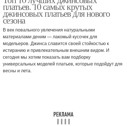
металлических
Платье с рюшами
платьев. 10 самых крутых
бретельках-цепочках
джинсовых платьев для нового
сезона
В век повального увлечения натуральными
Платье с верхом
Джинсовое платье
материалами деним — лакомый кусочек для
модельеров. Джинса славится своей стойкостью к
истиранию и привлекательным внешним видом. И
сегодня мы хотим показать вам подборку
Платье с эластичным
Платье с джинсовкой
универсальных моделей платьев, которые подойдут для
поясом
весны и лета.
Куртка с платьем
Длинное платье
Платье с джинсовой
Платье под джинсовую
курткой
куртку