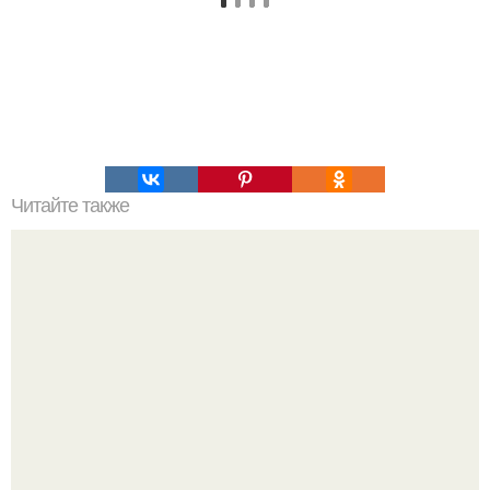
Читайте также
Американскому фотографу удалось заснять уникальный
момент - крошечная полёвка в когтях хищника смотрит
прямо в объектив фотокамеры.