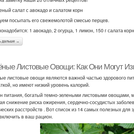
леный салат с авокадо и салатом корн
уем посыпать его свежемолотой смесью перцев.
онадобится: 1 авокадо, 2 огурца, 1 лимон, 150 г салата корн
ь дальше →
ёные Листовые Овощи: Как Они Могут И
ые листовые овощи являются важной частью здорового пит
аткой, но имеют низкий уровень калорий.
н питания, богатый темно-зелеными листовыми овощами, м
ая снижение риска ожирения, сердечно-сосудистых заболев
ческих расстройств . Вот список из 14 самых полезных для
 включить в ваш рацион.