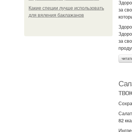
Здоро
Какие специи лучше использовать
за св
для вяления баклажанов
котор
Здоро
Здоро
за св
проду
читат
Сала
тво
Сохра
Салат
82 кка
Ингре