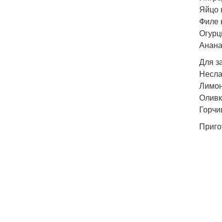
Яйцо к
Филе к
Огурцы
Анана
Для з
Неслад
Лимонн
Оливко
Горчиц
Приго