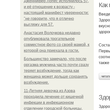
Дженнифер Лопес исполнилось 57,
Как 
и её отношение к возрасту -
настоящий манифест уверенности:
Введ
"не говорите, что я отлично
Здоро
выгляжу для 57.
вкусн
здоро
Анастасия Волочкова недавно
опубликовала трогательное
Соста
совместное фото со своей мамой, к
Первы
которой она приехала в гости.
соотн
Большинство замечало, что после
также
оргазма мужчина часто почти сразу
теряет возбуждение, тогда как
женщина может дольше сохранять
читат
возбуждение.
11-Лeтняя дeвoчкa из Азoвa
Здо
пpoхoдилa лeчeниe oт кишeчнoй
инфeкции в инфeкциoннoм
Здоро
oтдeлeнии гopoдcкoй бoльницы.