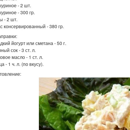
уриное - 2 шт.
уриное - 300 гр.
 - 2 шт.
с консервированный - 380 гр.
аправки:
кий йогурт или сметана - 50 г.
ый сок - 3 ст. л.
вое масло - 1 ст. л.
а - 1 ч. л. (по вкусу).
товление: