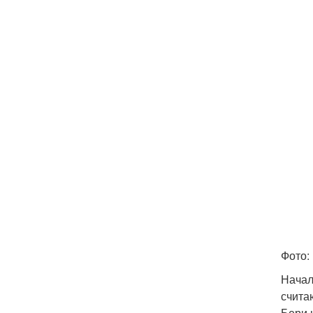
Фото:
Начал
счита
Бери 