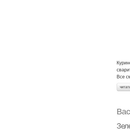
Курин
свари
Все с
читат
Вас
Зел