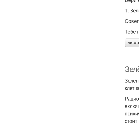
1. Зе
Совет
Тебе п
читат
Зел
Зелен
клетч
Рацио
включ
психи
стоит