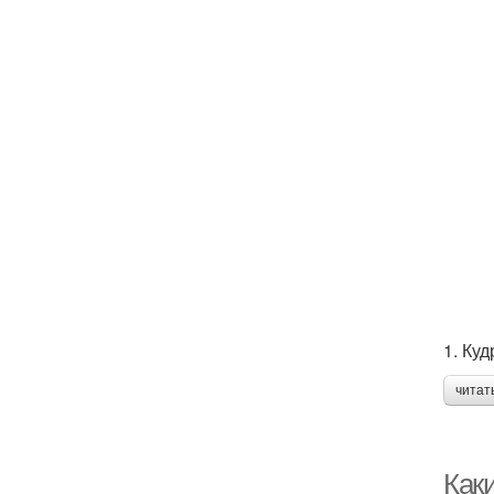
1. Ку
читат
Как