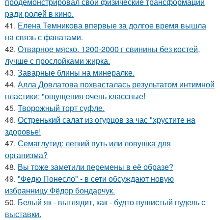
продемонстрировал свои физические трансформации
ради ролей в кино.
41.
Елена Темникова впервые за долгое время вышла
на связь с фанатами.
42.
Отварное мяско. 1200-2000 г свинины без костей,
лучше с прослойками жирка.
43.
Заварные блины на минералке.
44.
Алла Довлатова похвасталась результатом интимной
пластики: "ощущения очень классные!
45.
Творожный торт суфле.
46.
Остренький салат из огурцов за час "хрустите нa
здоровье!
47.
Семаглутид: легкий путь или ловушка для
организма?
48.
Вы тоже заметили перемены в её образе?
49.
"Федю Понесло" - в сети обсуждают новую
избранницу Фёдор бондарчук.
50.
Белый як - выглядит, как - будто пушистый пудель с
выставки.