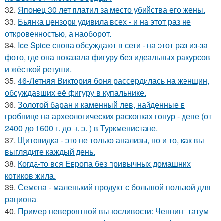
32.
Японец 30 лет платил за место убийства его жены.
33.
Бьянка цензори удивила всех - и на этот раз не
откровенностью, а наоборот.
34.
Ice Spice снова обсуждают в сети - на этот раз из-за
фото, где она показала фигуру без идеальных ракурсов
и жёсткой ретуши.
35.
46-Летняя Виктория боня рассердилась на женщин,
обсуждавших её фигуру в купальнике.
36.
Золотой баран и каменный лев, найденные в
гробнице на археологических раскопках гонур - депе (от
2400 до 1600 г. до н. э. ) в Туркменистане.
37.
Щитовидка - это не только анализы, но и то, как вы
выглядите каждый день.
38.
Когда-то вся Европа без привычных домашних
котиков жила.
39.
Семена - маленький продукт с большой пользой для
рациона.
40.
Пример невероятной выносливости: Ченнинг татум