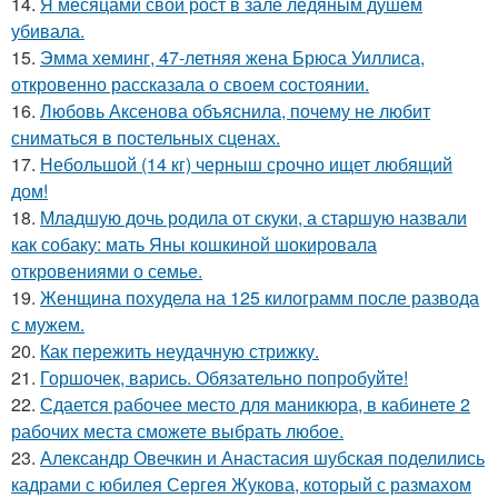
14.
Я месяцами свой рост в зале ледяным душем
убивала.
15.
Эмма хеминг, 47-летняя жена Брюса Уиллиса,
откровенно рассказала о своем состоянии.
16.
Любовь Аксенова объяснила, почему не любит
сниматься в постельных сценах.
17.
Небольшой (14 кг) черныш срочно ищет любящий
дом!
18.
Младшую дочь родила от скуки, а старшую назвали
как собаку: мать Яны кошкиной шокировала
откровениями о семье.
19.
Женщина похудела на 125 килограмм после развода
с мужем.
20.
Как пережить неудачную стрижку.
21.
Горшочек, варись. Обязательно попробуйте!
22.
Сдается рабочее место для маникюра, в кабинете 2
рабочих места сможете выбрать любое.
23.
Александр Овечкин и Анастасия шубская поделились
кадрами с юбилея Сергея Жукова, который с размахом