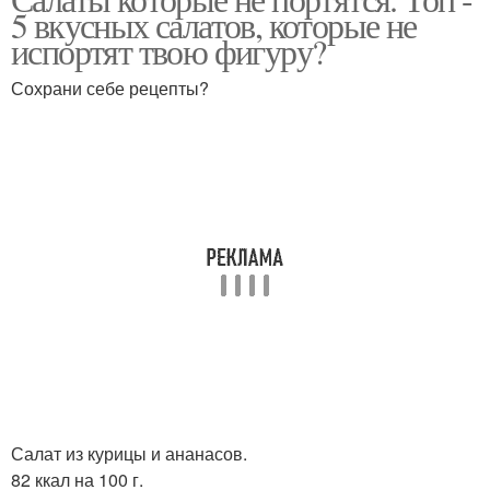
Салат с орехами
Салат с редькой
5 вкусных салатов, которые не
испортят твою фигуру?
Сохрани себе рецепты?
Салат из свежих
овощей
Салат из курицы и ананасов.
82 ккал на 100 г.