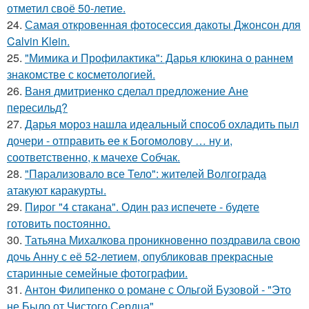
отметил своё 50-летие.
24.
Самая откровенная фотосессия дакоты Джонсон для
Calvin Klein.
25.
"Мимика и Профилактика": Дарья клюкина о раннем
знакомстве с косметологией.
26.
Ваня дмитриенко сделал предложение Ане
пересильд?
27.
Дарья мороз нашла идеальный способ охладить пыл
дочери - отправить ее к Богомолову … ну и,
соответственно, к мачехе Собчак.
28.
"Пapализовало все Тело": жителей Волгограда
атакуют каракурты.
29.
Пирог "4 стaкана". Один раз испечете - будете
готовить постоянно.
30.
Татьяна Михалкова проникновенно поздравила свою
дочь Анну с её 52-летием, опубликовав прекрасные
старинные семейные фотографии.
31.
Антон Филипенко о романе с Ольгой Бузовой - "Это
не Было от Чистого Сердца".