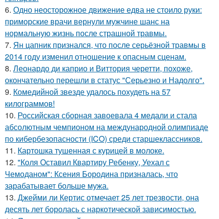
6.
Одно неосторожное движение едва не стоило руки:
приморские врачи вернули мужчине шанс на
нормальную жизнь после страшной травмы.
7.
Ян цапник признался, что после серьёзной травмы в
2014 году изменил отношение к опасным сценам.
8.
Леонардо ди каприо и Виттория черетти, похоже,
окончательно перешли в статус "Серьезно и Надолго".
9.
Комедийной звезде удалось похудеть на 57
килограммов!
10.
Российская сборная завоевала 4 медали и стала
абсолютным чемпионом на международной олимпиаде
по кибербезопасности (ICO) среди старшеклассников.
11.
Картошка тушенная с курицей в молоке.
12.
"Коля Оставил Квартиру Ребенку, Уехал с
Чемоданом": Ксения Бородина призналась, что
зарабатывает больше мужа.
13.
Джейми ли Кертис отмечает 25 лет трезвости, она
десять лет боролась с наркотической зависимостью.