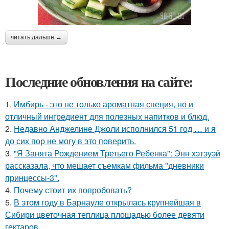
читать дальше →
Последние обновления на сайте:
1.
Имбирь - это не только ароматная специя, но и
отличный ингредиент для полезных напитков и блюд.
2.
Недавно Анджелине Джоли исполнился 51 год … и я
до сих пор не могу в это поверить.
3.
"Я Занята Рождением Третьего Ребенка": Энн хэтэуэй
рассказала, что мешает съемкам фильма "дневники
принцессы-3".
4.
Почему стоит их попробовать?
5.
В этом году в Барнауле открылась крупнейшая в
Сибири цветочная теплица площадью более девяти
гектаров.