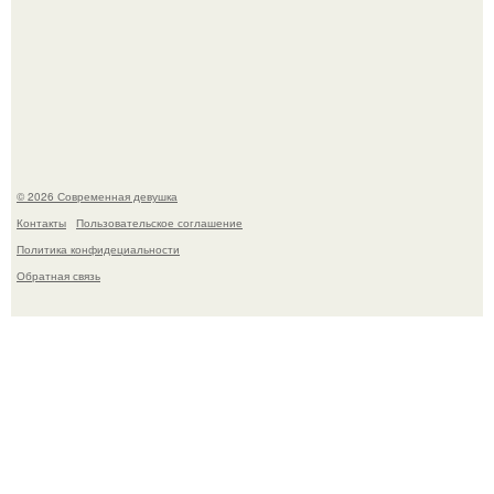
В Сиднее возвели самый высокий деревянный
небоскреб в мире - Atlassian Central.
© 2026 Современная девушка
Контакты
Пользовательское соглашение
Политика конфидециальности
Обратная связь