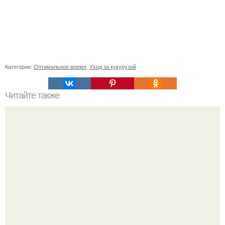
Категории:
Оптимальное время
,
Уход за кукурузой
Читайте также
Создай свой фея-костюм с нуля: простой способ для
взрослых