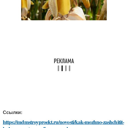
Ссылки:
https://mdmstroyproekt.ru/novosti/kak-mozhno-zashchitit-