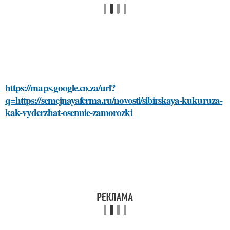
https://maps.google.co.za/url?
q=https://semejnayaferma.ru/novosti/sibirskaya-kukuruza-
kak-vyderzhat-osennie-zamorozki