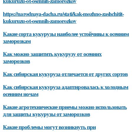
kukuruzu-ot-osennih-zamorozkov
https://narodnaya-dacha.ru/stati/kak-mozhno-zashchitit-
kukuruzu-ot-osennih-zamorozkov
Какие сорта кукурузы наиболее устойчивы к осенним
заморозкам
Как можно защитить кукурузу от осенних
заморозков
Как сибирская кукуруза отличается от других сортов
Как сибирская кукуруза адаптировалась к холодным
осенним ночам
Какие агротехнические приемы можно использовать
для защиты кукурузы от заморозков
Какие проблемы могут возникнуть при