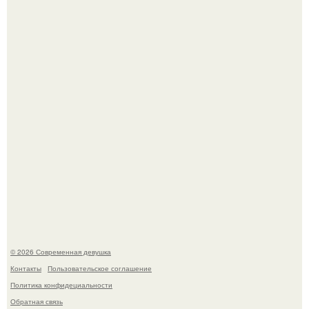
У юли Гаврилиной снова случился конфликт с комиком
Ильей Соболевым.
Рацион 1400 калорий.
© 2026 Современная девушка
Контакты
Пользовательское соглашение
Политика конфидециальности
Обратная связь