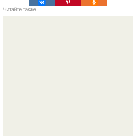
Читайте также
Американскому фотографу удалось заснять уникальный
момент - крошечная полёвка в когтях хищника смотрит
прямо в объектив фотокамеры.