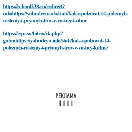
https://school238.ru/redirect?
url=https://yahudeyu.info/stati/kak-ispolzovat-14-poleznyh-
rasteniy-i-pryanyh-trav-v-vashey-kuhne
https://equ.su/bitrix/rk.php?
goto=https://yahudeyu.info/stati/kak-ispolzovat-14-
poleznyh-rasteniy-i-pryanyh-trav-v-vashey-kuhne