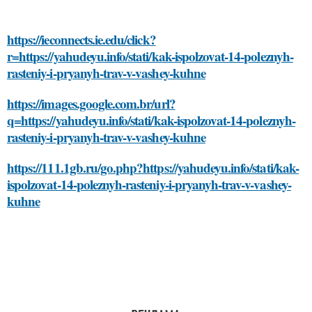
https://ieconnects.ie.edu/click?
r=https://yahudeyu.info/stati/kak-ispolzovat-14-poleznyh-
rasteniy-i-pryanyh-trav-v-vashey-kuhne
https://images.google.com.br/url?
q=https://yahudeyu.info/stati/kak-ispolzovat-14-poleznyh-
rasteniy-i-pryanyh-trav-v-vashey-kuhne
https://111.1gb.ru/go.php?https://yahudeyu.info/stati/kak-
ispolzovat-14-poleznyh-rasteniy-i-pryanyh-trav-v-vashey-
kuhne