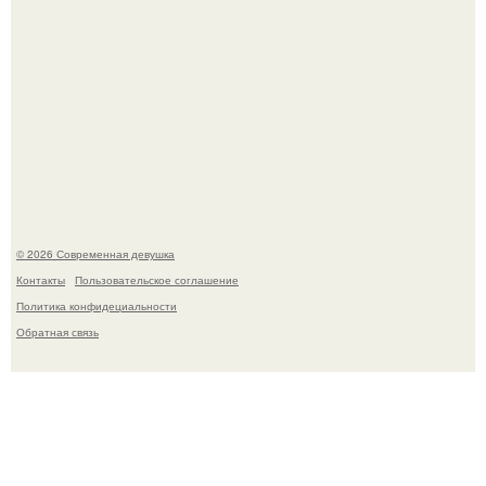
Платье, которое до сих пор вызывает споры спустя годы.
© 2026 Современная девушка
Контакты
Пользовательское соглашение
Политика конфидециальности
Обратная связь