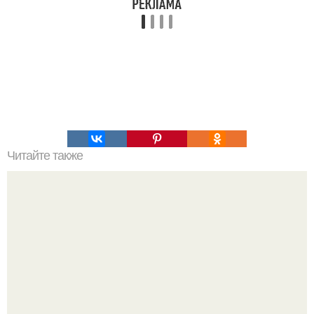
Читайте также
Станьте экспертом в причесывании коротких волос:
пошаговый гайд