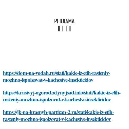
https://dom-na-vodah.ru/stati/kakie-iz-etih-rasteniy-
mozhno-ispolzovat-v-kachestve-insekticidov
https://krasivyj-ogorod.zelynyjsad.info/stati/kakie-iz-etih-
rasteniy-mozhno-ispolzovat-v-kachestve-insekticidov
https://jk-na-krasnyh-partizan-2.ru/stati/kakie-iz-etih-
rasteniy-mozhno-ispolzovat-v-kachestve-insekticidov