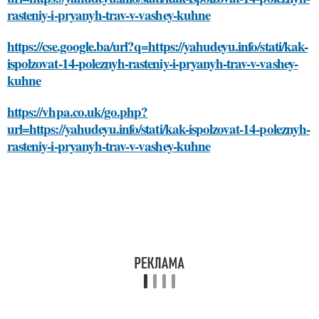
rasteniy-i-pryanyh-trav-v-vashey-kuhne
https://cse.google.ba/url?q=https://yahudeyu.info/stati/kak-
ispolzovat-14-poleznyh-rasteniy-i-pryanyh-trav-v-vashey-
kuhne
https://vhpa.co.uk/go.php?
url=https://yahudeyu.info/stati/kak-ispolzovat-14-poleznyh-
rasteniy-i-pryanyh-trav-v-vashey-kuhne