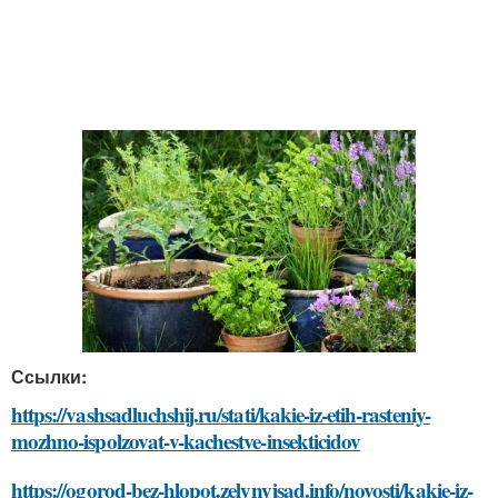
Ссылки:
https://vashsadluchshij.ru/stati/kakie-iz-etih-rasteniy-
mozhno-ispolzovat-v-kachestve-insekticidov
https://ogorod-bez-hlopot.zelynyjsad.info/novosti/kakie-iz-