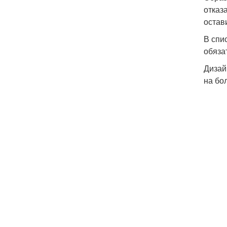
отказ
остав
В спи
обяза
Дизай
на бо