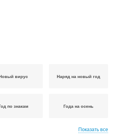
Новый вирус
Наряд на новый год
Год по знакам
Года на осень
Показать все
 на шоколадной
Год с вырезом