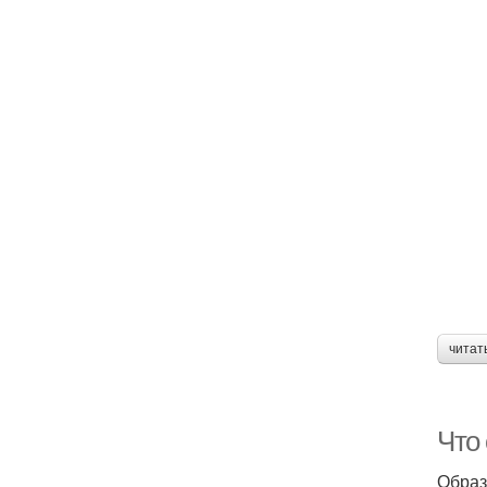
читат
Что
Образ