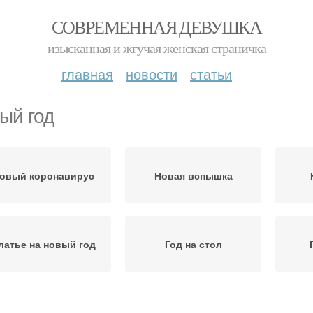
СОВРЕМЕННАЯ ДЕВУШКА
изысканная и жгучая женская страничка
главная
новости
статьи
ый год
овый коронавирус
Новая вспышка
латье на новый год
Год на стол
Год
веты на новый год
Платья на новый год