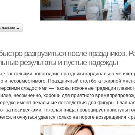
ь дальше →
быстро разгрузиться после праздников. Ра
льные результаты и пустые надежды
ые застольями новогодние праздники кардинально меняют р
го и несовместимого. Праздничный стол богат жирной мясн
терскими сладостями — таковы исконные традиции главного
билие, несомненно, хороши для приятного времяпрепровожд
нередко имеют печальные последствия для фигуры. Главная 
ют за посиделками, тяжелая пища провоцирует приступы го
ется, и очнуться удается только на пороге возвращения к 