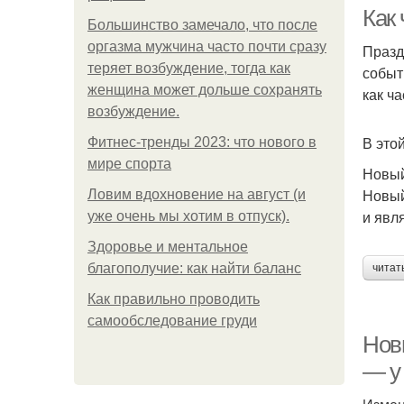
Как 
Большинство замечало, что после
оргазма мужчина часто почти сразу
Празд
теряет возбуждение, тогда как
событ
Ко
женщина может дольше сохранять
как ч
возбуждение.
В это
Фитнес-тренды 2023: что нового в
мире спорта
Новый
Новый
Ловим вдохновение на август (и
и явл
уже очень мы хотим в отпуск).
Здоровье и ментальное
благополучие: как найти баланс
читат
Как правильно проводить
самообследование груди
Нов
— у