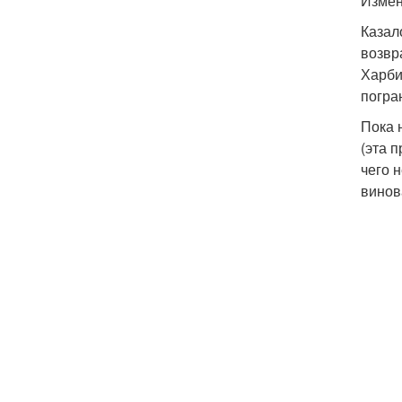
Измен
Казал
возвр
Харби
погра
Пока 
(эта 
чего 
винов