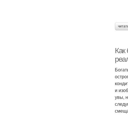
читат
Как 
реа
Богат
остро
конди
и изо
увы, 
следу
смеща