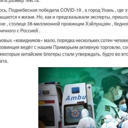
ить размер текста:
ось, Поднебесная победила COVID-19 , а город Ухань , где 
ащается к жизни. Но, как и предсказывали эксперты, приш
не , столице 38-миллионной провинции Хэйлунцзян , бедного
ничного с Россией .
новых «ковидников» мало, порядка нескольких сотен челове
провинция ведёт с нашим Приморьем активную торговлю, соо
некоторые китайские блогеры стали утверждать, будто во вт
ата.