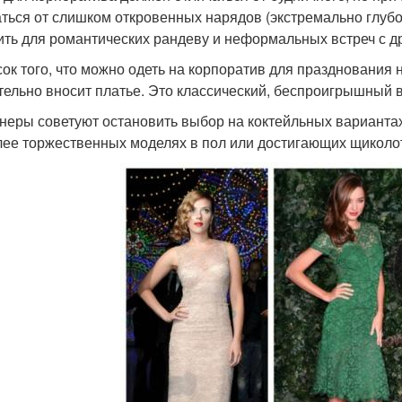
аться от слишком откровенных нарядов (экстремально глубо
ить для романтических рандеву и неформальных встреч с д
сок того, что можно одеть на корпоратив для празднования
тельно вносит платье. Это классический, беспроигрышный 
неры советуют остановить выбор на коктейльных вариантах
лее торжественных моделях в пол или достигающих щиколо