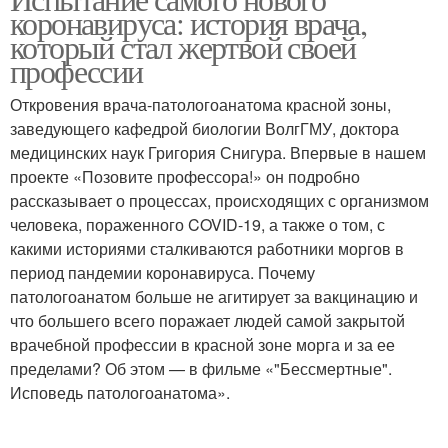
Новый вирус
Коронавирус в китае
коронавируса: история врача,
который стал жертвой своей
профессии
Коронавирус без
Откровения врача-патологоанатома красной зоны,
Новый год
температуры
заведующего кафедрой биологии ВолгГМУ, доктора
медицинских наук Григория Снигура. Впервые в нашем
проекте «Позовите профессора!» он подробно
рассказывает о процессах, происходящих с организмом
Смертоносный
Китайский коронавирус
человека, пораженного COVID-19, а также о том, с
коронавирус
какими историями сталкиваются работники моргов в
период пандемии коронавируса. Почему
патологоанатом больше не агитирует за вакцинацию и
Поколения от
Смерти от
что большего всего поражает людей самой закрытой
коронавируса
коронавируса
врачебной профессии в красной зоне морга и за ее
пределами? Об этом — в фильме «"Бессмертные".
Исповедь патологоанатома».
Коронавирус от кошек
Коронавирус для кошек