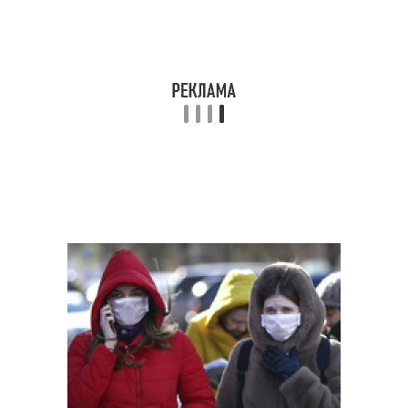
Коронавирус через
Коронавирус через
деньги
наличные деньги
Коронавирус через
Коронавирус на дому
посылки
Новый тип
Коронавирус в мире
Китайские
коронавирусы