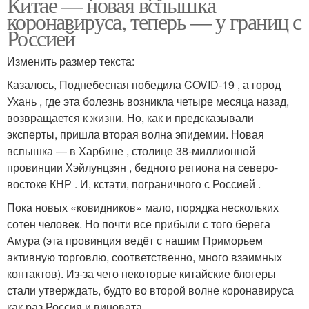
Китае — новая вспышка
коронавируса, теперь — у границ с
Россией
Изменить размер текста:
Казалось, Поднебесная победила COVID-19 , а город
Ухань , где эта болезнь возникла четыре месяца назад,
возвращается к жизни. Но, как и предсказывали
эксперты, пришла вторая волна эпидемии. Новая
вспышка — в Харбине , столице 38-миллионной
провинции Хэйлунцзян , бедного региона на северо-
востоке КНР . И, кстати, пограничного с Россией .
Пока новых «ковидников» мало, порядка нескольких
сотен человек. Но почти все прибыли с того берега
Амура (эта провинция ведёт с нашим Приморьем
активную торговлю, соответственно, много взаимных
контактов). Из-за чего некоторые китайские блогеры
стали утверждать, будто во второй волне коронавируса
как раз Россия и виновата.