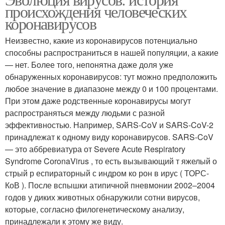
Коронавирус в россии
происхождения человеческих
предсказаниях
коронавирусов
Неизвестно, какие из коронавирусов потенциально
способны распространиться в нашей популяции, а какие
— нет. Более того, непонятна даже доля уже
обнаруженных коронавирусов: тут можно предположить
любое значение в диапазоне между 0 и 100 процентами.
При этом даже родственные коронавирусы могут
распространяться между людьми с разной
эффективностью. Например, SARS-CoV и SARS-CoV-2
принадлежат к одному виду коронавирусов. SARS-CoV
— это аббревиатура от Severe Acute Respiratory
Syndrome CоronaVirus , то есть вызывающий т яжелый о
стрый р еспираторный с индром ко рон в ирус ( ТОРС-
КоВ ). После вспышки атипичной пневмонии 2002–2004
годов у диких животных обнаружили сотни вирусов,
которые, согласно филогенетическому анализу,
принадлежали к этому же виду.