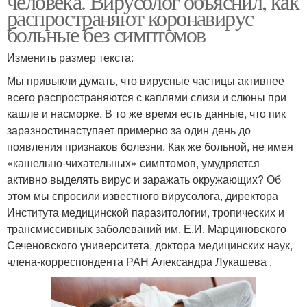
человека. Вирусолог объяснил, как
распространяют коронавирус
больные без симптомов
Изменить размер текста:
Мы привыкли думать, что вирусные частицы активнее
всего распространяются с каплями слизи и слюны при
кашле и насморке. В то же время есть данные, что пик
заразностинаступает примерно за один день до
появления признаков болезни. Как же больной, не имея
«кашельно-чихательных» симптомов, умудряется
активно выделять вирус и заражать окружающих? Об
этом мы спросили известного вирусолога, директора
Института медицинской паразитологии, тропических и
трансмиссивных заболеваний им. Е.И. Марциновского
Сеченовского университета, доктора медицинских наук,
члена-корреспондента РАН Александра Лукашева .