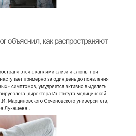
ог объяснил, как распространяют
ространяются с каплями слизи и слюны при
инаступает примерно за один день до появления
ьных» симптомов, умудряется активно выделять
вирусолога, директора Института медицинской
Е.И. Марциновского Сеченовского университета,
а Лукашева .