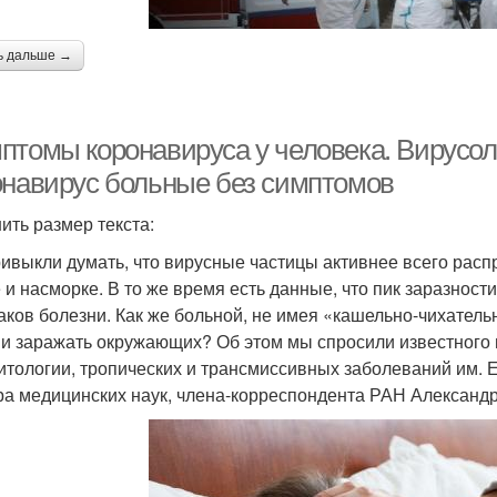
ь дальше →
птомы коронавируса у человека. Вирусол
онавирус больные без симптомов
ить размер текста:
ивыкли думать, что вирусные частицы активнее всего расп
 и насморке. В то же время есть данные, что пик заразност
аков болезни. Как же больной, не имея «кашельно-чихател
 и заражать окружающих? Об этом мы спросили известного 
итологии, тропических и трансмиссивных заболеваний им. 
ра медицинских наук, члена-корреспондента РАН Александр