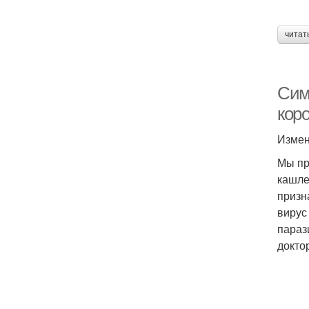
читат
Сим
кор
Измен
Мы пр
кашле
призн
вирус
параз
докто