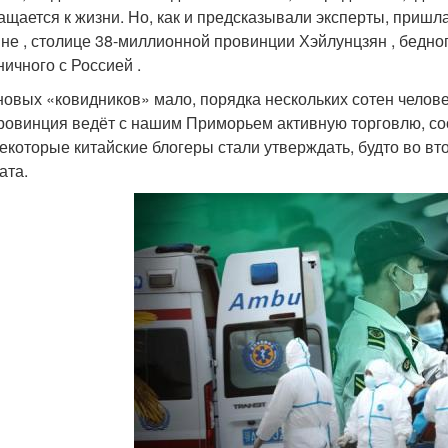
ащается к жизни. Но, как и предсказывали эксперты, приш
не , столице 38-миллионной провинции Хэйлунцзян , бедного
ничного с Россией .
новых «ковидников» мало, порядка нескольких сотен челове
провинция ведёт с нашим Приморьем активную торговлю, соо
некоторые китайские блогеры стали утверждать, будто во вт
ата.