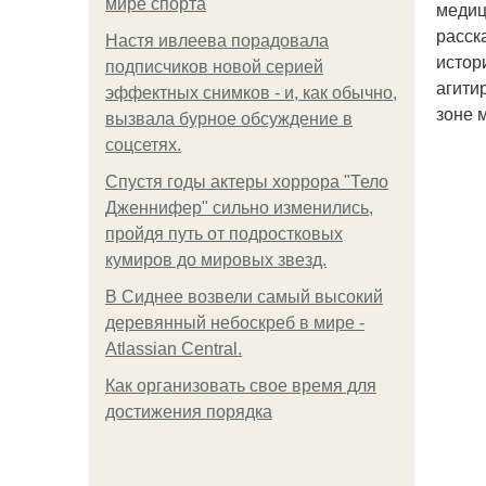
мире спорта
медиц
расск
Настя ивлеева порадовала
истор
подписчиков новой серией
агити
эффектных снимков - и, как обычно,
зоне 
вызвала бурное обсуждение в
соцсетях.
Спустя годы актеры хоррора "Тело
Дженнифер" сильно изменились,
пройдя путь от подростковых
кумиров до мировых звезд.
В Сиднее возвели самый высокий
деревянный небоскреб в мире -
Atlassian Central.
Как организовать свое время для
достижения порядка