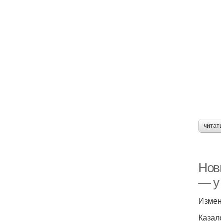
читат
Нов
— у
Измен
Казал