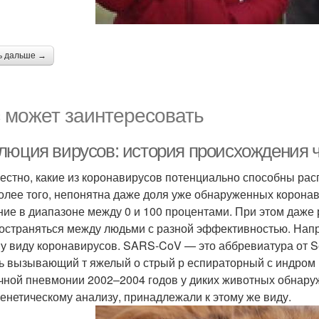
ь дальше →
 может заинтересовать
люция вирусов: история происхождения 
естно, какие из коронавирусов потенциально способны рас
Более того, непонятна даже доля уже обнаруженных корона
ние в диапазоне между 0 и 100 процентами. При этом даже
остраняться между людьми с разной эффективностью. Нап
у виду коронавирусов. SARS-CoV — это аббревиатура от Sev
ть вызывающий т яжелый о стрый р еспираторный с индром к
чной пневмонии 2002–2004 годов у диких животных обнаруж
енетическому анализу, принадлежали к этому же виду.