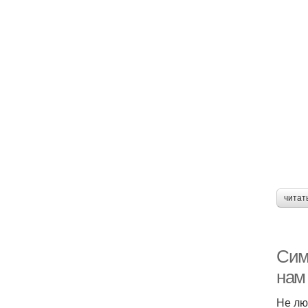
читат
Сим
нам
Не лю