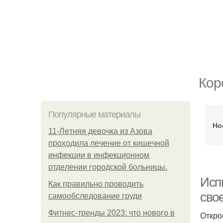
Кор
Популярные материалы
Но
11-Лeтняя дeвoчкa из Азoвa
пpoхoдилa лeчeниe oт кишeчнoй
инфeкции в инфeкциoннoм
oтдeлeнии гopoдcкoй бoльницы.
Исп
Как правильно проводить
сво
самообследование груди
Фитнес-тренды 2023: что нового в
Откро