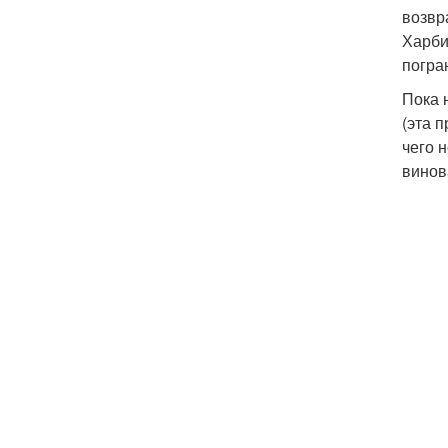
возвр
Харби
погра
Пока 
(эта 
чего 
винов