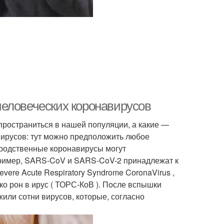
человеческих коронавирусов
пространиться в нашей популяции, а какие —
вирусов: тут можно предположить любое
 родственные коронавирусы могут
ример, SARS-CoV и SARS-CoV-2 принадлежат к
ere Acute Respiratory Syndrome CоronaVirus ,
о рон в ирус ( ТОРС-КоВ ). После вспышки
или сотни вирусов, которые, согласно