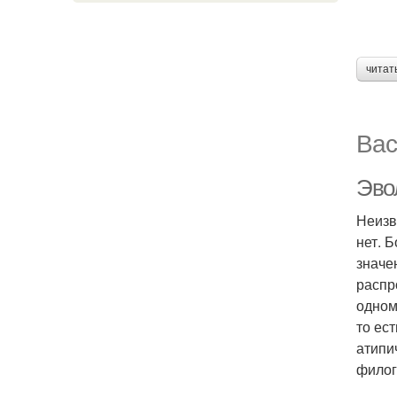
читат
Вас
Эво
Неизв
нет. 
значе
распр
одном
то ес
атипи
филог