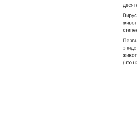
десят
Вирус
живот
степе
Первы
эпиде
живот
(что 