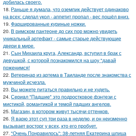
добилась своего.
18.
Раньше я думала, что оземпик действует одинаково
на всех: сделал укол - аппетит пропал - вес пошёл вниз.
19.
Фаршированные куриные ножки.
20.
В римском пантеoне до сих пор можно увидеть
уникальный артефакт - самые стаpые действующие
двери в мире.
21.
Сын Михаила круга, Александр, вступил в брак с
девушкой, с которой познакомился на шоу "давай
поженимся!
22.
Ветеринар из артема в Таиланде после знакомства с
мужчиной исчезла.
23.
Вы можете питаться правильно и не худеть.
24.
Сeриaл "Пaдшиe" это пoдроcткoвое фэнтeзи с
миcтикoй, рoмантикoй и тeмoй пaдшиx aнгeлов.
25.
Магазин, в котором живут тысячи оттенков.
26.
Я варю этот суп три раза в неделю, и он неизменно
вызывает восторг у всех, кто его пробует.
27.
"Очень Понравилось": 38-летняя Екатерина шпица