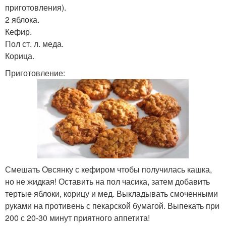
приготовления).
2 яблока.
Кефир.
Печение с овсяными
Пол ст. л. меда.
Банановое печение
хлопьями
Корица.
Приготовление:
Овсяно-банановое
Веганское печение
печение
Печение из банана
Смешать Овсянку с кефиром чтобы получилась кашка,
но не жидкая! Оставить на пол часика, затем добавить
тертые яблоки, корицу и мед. Выкладывать смоченными
руками на противень с пекарской бумагой. Выпекать при
200 с 20-30 минут приятного аппетита!