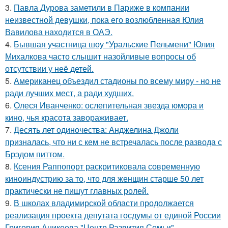
3.
Павла Дурова заметили в Париже в компании
неизвестной девушки, пока его возлюбленная Юлия
Вавилова находится в ОАЭ.
4.
Бывшая участница шоу "Уральские Пельмени" Юлия
Михалкова часто слышит назойливые вопросы об
отсутствии у неё детей.
5.
Американец объездил стадионы по всему миру - но не
ради лучших мест, а ради худших.
6.
Олеся Иванченко: ослепительная звезда юмора и
кино, чья красота завораживает.
7.
Десять лет одиночества: Анджелина Джоли
призналась, что ни с кем не встречалась после развода с
Брэдом питтом.
8.
Ксения Раппопорт раскритиковала современную
киноиндустрию за то, что для женщин старше 50 лет
практически не пишут главных ролей.
9.
В школах владимирской области продолжается
реализация проекта депутата госдумы от единой России
Григория Аникеева "Центр Развития Семьи".