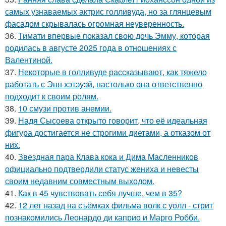
самых узнаваемых актрис голливуда, но за глянцевым
фасадом скрывалась огромная неуверенность.
36.
Тимати впервые показал свою дочь Эмму, которая
родилась в августе 2025 года в отношениях с
Валентиной.
37.
Некоторые в голливуде рассказывают, как тяжело
работать с Энн хэтэуэй, настолько она ответственно
подходит к своим ролям.
38.
10 смузи против анемии.
39.
Надя Сысоева открыто говорит, что её идеальная
фигура достигается не строгими диетами, а отказом от
них.
40.
Звездная пара Клава кока и Дима Масленников
официально подтвердили статус жениха и невесты
своим недавним совместным выходом.
41.
Как в 45 чувствовать себя лучше, чем в 35?
42.
12 лет назад на съёмках фильма волк с уолл - стрит
познакомились Леонардо ди каприо и Марго Робби.