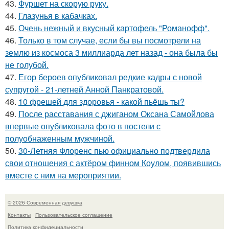
43.
Фуршет на скорую руку.
44.
Глазунья в кабачках.
45.
Очень нежный и вкусный картофель "Романофф".
46.
Только в том случае, если бы вы посмотрели на
землю из космоса 3 миллиарда лет назад - она была бы
не голубой.
47.
Егор бероев опубликовал редкие кадры с новой
супругой - 21-летней Анной Панкратовой.
48.
10 фрешей для здоровья - какой пьёшь ты?
49.
После расставания с джиганом Оксана Самойлова
впервые опубликовала фото в постели с
полуобнаженным мужчиной.
50.
30-Летняя Флоренс пью официально подтвердила
свои отношения с актёром финном Коулом, появившись
вместе с ним на мероприятии.
© 2026 Современная девушка
Контакты
Пользовательское соглашение
Политика конфидециальности