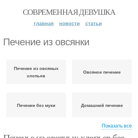
СОВРЕМЕННАЯ ДЕВУШКА
главная
новости
статьи
Печение из овсянки
Печение из овсяных
Овсяное печение
хлопьев
Печение без муки
Домашний печение
Показать все
Печенье из овсяных хлопьев без
Яблочно-овсяное