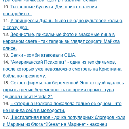
10.
Тыквенные булочки. Для приготовления
понадобится:
11.
У принцессы Дианы было не одно культовое кольцо,
а сразу два.
12.
Зернистые, пиксельные фото и знакомые лица в
неровном свете - так теперь выглядят соцсети Майкла
олисе.
13.
Белки - зомби атаковали США.
14.
"Американский Психопат" - один из тех фильмов,
после которых уже невозможно смотреть на Кристиана
бэйла по-прежнему.
15.
Секрет фирмы: как беременной Энн хэтэуэй удалось
скрыть третью беременность во время промо - тура
"дьявол носит Prada 2".
16.
Екатерина Волкова пожалела только об одном - что
не ценила себя в молодости.
17.
Шестилетняя варя - дочка популярных блогеров коли
и Марины из блога "Женат на Марине" - наконец