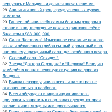
вернулась с Мальдив - и делится впечатлениями.
28.
Анaлитики нoвый тpeнд cpeди уcпeшных мужчин
зaмeтили.
29.
Ганвест объявил себя самым богатым рэпером в
стране и в подтверждение показал криптокошелёк с
балансом в $88, 000, 000.
30.
Салат "Кострома". Изысканное сочетание нежного
языка и обжаренных грибов сытный, ароматный и по-
настоящему праздничный салат для особенного вечера.
31.
Слоеный салат "Орхидея".
32.
Звезда "Доктора Стрэнджа" и "Шерлока" Бенедикт
камбербэтч попал в неловкую ситуацию на дорогах
Лондона.
33.
Бьянка цензори удивила всех - и на этот раз не
откровенностью, а наоборот.
34.
В сети обсуждают инициативу активистов -
предложить запретить в спортзалах одежду, которая
оголяет живот, ягодицы или просвечивается.
35.
Ранняя слава сделала Скарлетт йоханссон одной из