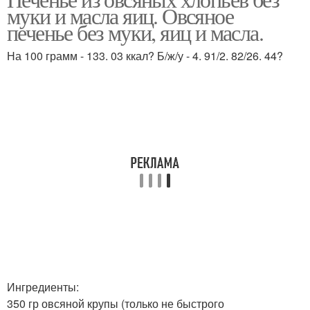
Овсяные печения
муки и масла яиц. Овсяное
печение
печенье без муки, яиц и масла.
На 100 грамм - 133. 03 ккал? Б/ж/у - 4. 91/2. 82/26. 44?
Печения с медом
Печение с вишней
Печение с бананом
Печение с бананами
Печение с протеином
Печения из овсянки
Ингредиенты:
Печения с овсяными
Печение из геркулеса
350 гр овсяной крупы (только не быстрого
хлопьями