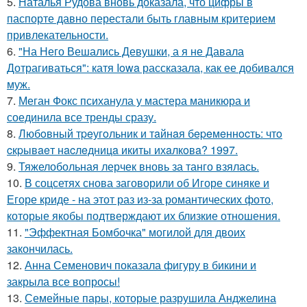
5.
Наталья Рудова вновь доказала, что цифры в
паспорте давно перестали быть главным критерием
привлекательности.
6.
"На Него Вешались Девушки, а я не Давала
Дотрагиваться": катя Iowa рассказала, как ее добивался
муж.
7.
Меган Фокс психанула у мастера маникюра и
соединила все тренды сразу.
8.
Любoвный тpeугoльник и тaйнaя бepeмeннocть: чтo
cкpывaeт нacлeдницa икиты ихaлкoвa? 1997.
9.
Тяжелобольная лерчек вновь за танго взялась.
10.
В соцсетях снова заговорили об Игоре синяке и
Егоре криде - на этот раз из-за романтических фото,
которые якобы подтверждают их близкие отношения.
11.
"Эффектная Бомбочка" могилой для двоих
закончилась.
12.
Анна Семенович показала фигуру в бикини и
закрыла все вопросы!
13.
Семейные пары, которые разрушила Анджелина