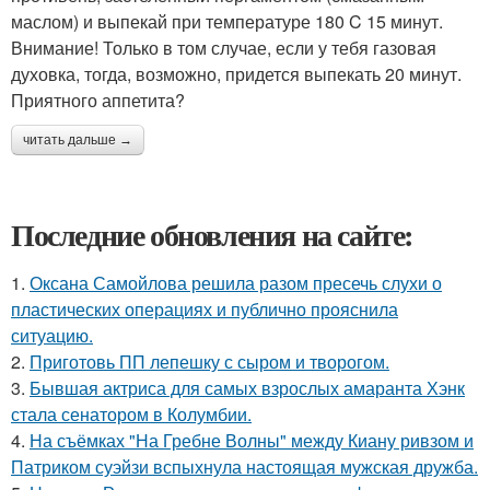
маслом) и выпекай при температуре 180 C 15 минут.
Внимание! Только в том случае, если у тебя газовая
духовка, тогда, возможно, придется выпекать 20 минут.
Приятного аппетита?
читать дальше →
Последние обновления на сайте:
1.
Оксана Самойлова решила разом пресечь слухи о
пластических операциях и публично прояснила
ситуацию.
2.
Приготовь ПП лепешку с сыром и творогом.
3.
Бывшая актриса для самых взрослых амаранта Хэнк
стала сенатором в Колумбии.
4.
На съёмках "На Гребне Волны" между Киану ривзом и
Патриком суэйзи вспыхнула настоящая мужская дружба.