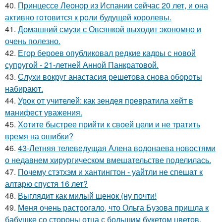
40.
Принцессе Леонор из Испании сейчас 20 лет, и она
активно готовится к роли будущей королевы.
41.
Домашний смузи с Овсянкой выходит экономно и
очень полезно.
42.
Егор бероев опубликовал редкие кадры с новой
супругой - 21-летней Анной Панкратовой.
43.
Слухи вокруг анастасия решетова снова обороты
набирают.
44.
Урок от учителей: как зендея превратила хейт в
манифест уважения.
45.
Хотите быстрее прийти к своей цели и не тратить
время на ошибки?
46.
43-Летняя телеведущая Алена водонаева новостями
о недавнем хирургическом вмешательстве поделилась.
47.
Почему стэтхэм и хантингтон - уайтли не спешат к
алтарю спустя 16 лет?
48.
Выглядит как милый щенок (ну почти!
49.
Меня очень растрогало, что Ольга Бузова пришла к
бабушке со стороны отца с большим букетом цветов.