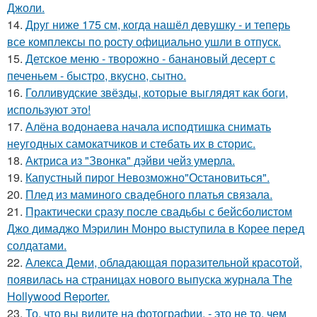
Джоли.
14.
Друг ниже 175 см, когда нашёл девушку - и теперь
все комплексы по росту официально ушли в отпуск.
15.
Детское меню - творожно - банановый десерт с
печеньем - быстро, вкусно, сытно.
16.
Голливудские звёзды, которые выглядят как боги,
используют это!
17.
Алёна водонаева начала исподтишка снимать
неугодных самокатчиков и стебать их в сторис.
18.
Актриса из "Звонка" дэйви чейз умерла.
19.
Капустный пирог Невозможно"Остановиться".
20.
Плед из маминого свадебного платья связала.
21.
Практически сразу после свадьбы с бейсболистом
Джо димаджо Мэрилин Монро выступила в Корее перед
солдатами.
22.
Алекса Деми, обладающая поразительной красотой,
появилась на страницах нового выпуска журнала The
Hollywood Reporter.
23.
То, что вы видите на фотографии, - это не то, чем