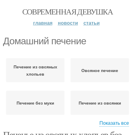
СОВРЕМЕННАЯ ДЕВУШКА
главная
новости
статьи
Домашний печение
Печение из овсяных
Овсяное печение
хлопьев
Печение без муки
Печение из овсянки
Показать все
Печенье из овсяных хлопьев без
Яблочно-овсяное