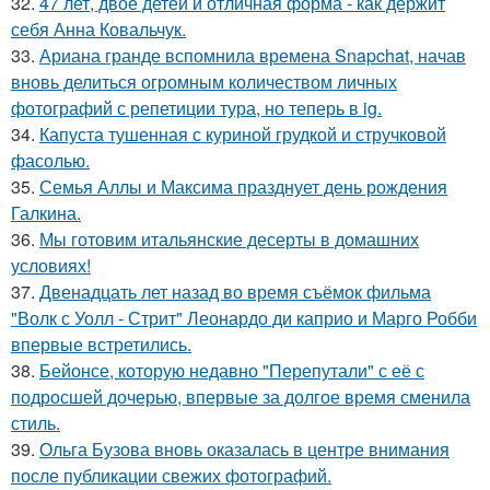
32.
47 лет, двое детей и отличная форма - как держит
себя Анна Ковальчук.
33.
Ариана гранде вспомнила времена Snapchat, начав
вновь делиться огромным количеством личных
фотографий с репетиции тура, но теперь в ig.
34.
Капуста тушенная с куриной грудкой и стручковой
фасолью.
35.
Семья Аллы и Максима празднует день рождения
Галкина.
36.
Мы готовим итальянские десерты в домашних
условиях!
37.
Двенадцать лет назад во время съёмок фильма
"Волк с Уолл - Стрит" Леонардо ди каприо и Марго Робби
впервые встретились.
38.
Бейонсе, которую недавно "Перепутали" с её с
подросшей дочерью, впервые за долгое время сменила
стиль.
39.
Ольга Бузова вновь оказалась в центре внимания
после публикации свежих фотографий.