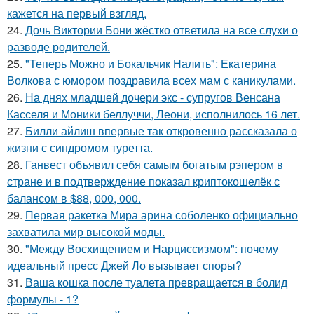
кажется на первый взгляд.
24.
Дочь Виктории Бони жёстко ответила на все слухи о
разводе родителей.
25.
"Теперь Можно и Бокальчик Налить": Екатерина
Волкова с юмором поздравила всех мам с каникулами.
26.
На днях младшей дочери экс - супругов Венсана
Касселя и Моники беллуччи, Леони, исполнилось 16 лет.
27.
Билли айлиш впервые так откровенно рассказала о
жизни с синдромом туретта.
28.
Ганвест объявил себя самым богатым рэпером в
стране и в подтверждение показал криптокошелёк с
балансом в $88, 000, 000.
29.
Первая ракетка Мира арина соболенко официально
захватила мир высокой моды.
30.
"Между Восхищением и Нарциссизмом": почему
идеальный пресс Джей Ло вызывает споры?
31.
Ваша кошка после туалета превращается в болид
формулы - 1?