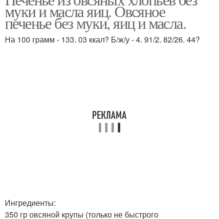
Овсяные печения
муки и масла яиц. Овсяное
печение
печенье без муки, яиц и масла.
На 100 грамм - 133. 03 ккал? Б/ж/у - 4. 91/2. 82/26. 44?
Печения с медом
Печение с вишней
Молочное печение
Печение в формочках
Печение для формы-
Печения в форме
сковороды
Ингредиенты:
Печение в форме
Песочное печение
350 гр овсяной крупы (только не быстрого