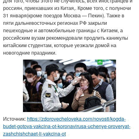
Для того, чтобы этого не случилось, всех иностранцев и
россиян, приехавших из Китая,. Кроме того, с полуночи
31 января(кроме поездов Москва — Пекин). Также в
пяти дальневосточных регионах РФ закрыли
пешеходные и автомобильные границы с Китаем, а
российским вузам рекомендовали продлить каникулы
китайским студентам, которые уезжали домой на
новогодние праздники.
Источник:
https://zdorovecheloveka.com/novosti/kogda-
budet-gotova-vakcina-ot-koronavirusa-uchenye-proveryat-
zashchishchaet-li-vakcina-ot