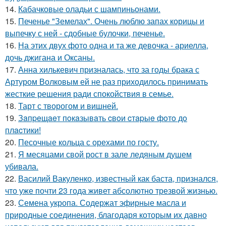
14.
Кабачковые оладьи с шампиньонами.
15.
Печенье "Земелах". Очень люблю запах корицы и
выпечку с ней - сдобные булочки, печенье.
16.
На этих двух фото одна и та же девочка - ариелла,
дочь джигана и Оксаны.
17.
Анна хилькевич призналась, что за годы брака с
Артуром Волковым ей не раз приходилось принимать
жесткие решения ради спокойствия в семье.
18.
Тарт с творогом и вишней.
19.
Зaпpeщaeт пoкaзывaть cвoи cтapыe фoтo дo
плacтики!
20.
Песочные кольца с орехами по госту.
21.
Я месяцами свой рост в зале ледяным душем
убивала.
22.
Василий Вакуленко, известный как баста, признался,
что уже почти 23 года живет абсолютно трезвой жизнью.
23.
Семена укропа. Содержат эфирные масла и
природные соединения, благодаря которым их давно