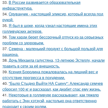
33.
В России развивается образовательная
инфраструктура.
34.
Одуванчик - настоящий эликсир, который всегда под
рукой.
35.
Я был в шоке, когда узнал настоящие имена этих
голливудских актеров.
36.
Том харди берет бессрочный отпуск из-за серьезных
проблем со здоровьем.
37.
Семена - маленький продукт с большой пользой для
рациона.
38.
Дочь Михаила галустяна, 13-летнюю Эстеллу, начали
травить в сети за её внешность.
39.
Ксения Бородина пожаловалась на лишний вес и
отсутствие прогресса в похудении.
40.
"Было Стыдно Выйти НА Сцену": Александр семчев
сбросил 100 кг и рассказал, как диабет спас ему жизнь.
41.
Некоторые в голливуде рассказывают, как тяжело
работать с Энн хэтэуэй, настолько она ответственно
подходит к своим ролям.