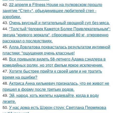
42.
22 апреля в Fitness House на пулковском прошло
занятие "Степ+", объединившее любителей степ -
аэробики.
43.
Очень вкусный и питательный овощной суп без мяса.
44.
"Толстый Человек Кажется Более Привлекательным":
звезда "кривого зеркала", сбросивший 80 кг, откровенно
рассказал о последствиях.
45.
Алла Довлатова похвасталась результатом интимной
пластики: "ощущения очень классные!
46.
Все привыкли видеть 58-летнего Адама сэндлера в
комедийных ролях, но этот фильм яркое исключение.
47.
Хотите быстрее прийти к своей цели и не тратить
время на ошибки?
48.
Актриса Анна хилькевич призналась, что ее живот не
пришел в форму после третьих родов.
49.
Эй, народ, хоть жилеты надевайте, когда в воду
лезете.
50.
У нас дома есть Шэрон стоун: Светлана Пермякова