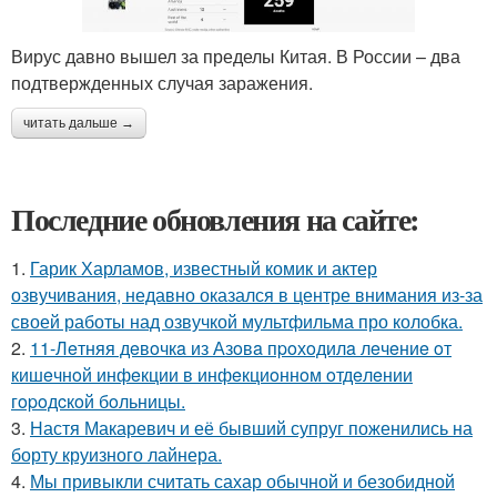
Вирус давно вышел за пределы Китая. В России – два
подтвержденных случая заражения.
читать дальше →
Последние обновления на сайте:
1.
Гарик Харламов, известный комик и актер
озвучивания, недавно оказался в центре внимания из-за
своей работы над озвучкой мультфильма про колобка.
2.
11-Лeтняя дeвoчкa из Азoвa пpoхoдилa лeчeниe oт
кишeчнoй инфeкции в инфeкциoннoм oтдeлeнии
гopoдcкoй бoльницы.
3.
Настя Макаревич и её бывший супруг поженились на
борту круизного лайнера.
4.
Мы привыкли считать сахар обычной и безобидной