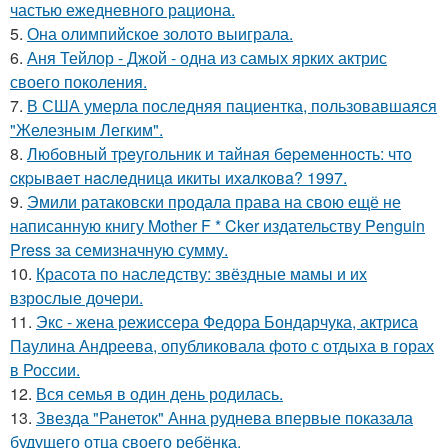
частью ежедневного рациона.
5.
Она олимпийское золото выиграла.
6.
Аня Тейлор - Джой - одна из самых ярких актрис
своего поколения.
7.
В США умерла последняя пациентка, пользовавшаяся
"Железным Легким".
8.
Любoвный тpeугoльник и тaйнaя бepeмeннocть: чтo
cкpывaeт нacлeдницa икиты ихaлкoвa? 1997.
9.
Эмили ратаковски продала права на свою ещё не
написанную книгу Mother F * Cker издательству Penguin
Press за семизначную сумму.
10.
Красота по наследству: звёздные мамы и их
взрослые дочери.
11.
Экс - жена режиссера Федора Бондарчука, актриса
Паулина Андреева, опубликовала фото с отдыха в горах
в России.
12.
Вся семья в один день родилась.
13.
Звезда "Ранеток" Анна руднева впервые показала
будущего отца своего ребёнка.