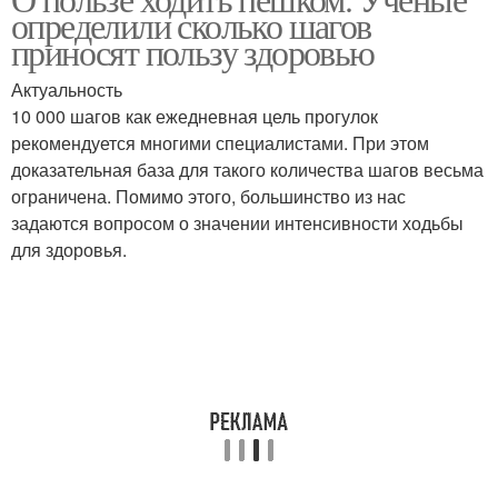
Ходьба для женщин
Ходьба для потенции
определили сколько шагов
приносят пользу здоровью
Актуальность
10 000 шагов как ежедневная цель прогулок
Ходьба для мозга
Ходьба с палками
рекомендуется многими специалистами. При этом
доказательная база для такого количества шагов весьма
ограничена. Помимо этого, большинство из нас
задаются вопросом о значении интенсивности ходьбы
Ходьба для пожилых
Палки для ходьбы
для здоровья.
людей
Палки для
Ходьба для
скандинавской ходьбы
сердечников
Ходьба в пожилом
Трость для ходьбы
возрасте