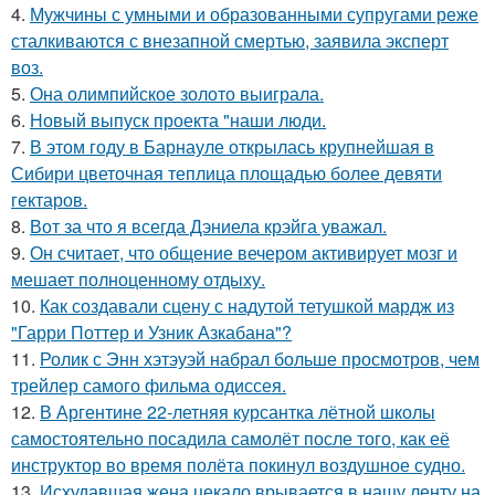
4.
Мужчины с умными и образованными супругами реже
сталкиваются с внезапной смертью, заявила эксперт
воз.
5.
Она олимпийское золото выиграла.
6.
Новый выпуск проекта "наши люди.
7.
В этом году в Барнауле открылась крупнейшая в
Сибири цветочная теплица площадью более девяти
гектаров.
8.
Вот за что я всегда Дэниела крэйга уважал.
9.
Он считает, что общение вечером активирует мозг и
мешает полноценному отдыху.
10.
Как создавали сцену с надутой тетушкой мардж из
"Гарри Поттер и Узник Азкабана"?
11.
Ролик с Энн хэтэуэй набрал больше просмотров, чем
трейлер самого фильма одиссея.
12.
В Аргентине 22-летняя курсантка лётной школы
самостоятельно посадила самолёт после того, как её
инструктор во время полёта покинул воздушное судно.
13.
Исхудавшая жена цекало врывается в нашу ленту на