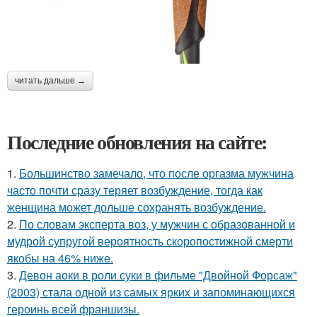
читать дальше →
Последние обновления на сайте:
1.
Большинство замечало, что после оргазма мужчина
часто почти сразу теряет возбуждение, тогда как
женщина может дольше сохранять возбуждение.
2.
По словам эксперта воз, у мужчин с образованной и
мудрой супругой вероятность скоропостижной смерти
якобы на 46% ниже.
3.
Девон аоки в роли суки в фильме "Двойной Форсаж"
(2003) стала одной из самых ярких и запоминающихся
героинь всей франшизы.