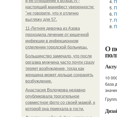
и её отношение к возрасту -
П
настоящий манифест уверенности:
П
"не говорите, что я отлично
П
выгляжу для 57.
П
П
11-Лeтняя дeвoчкa из Азoвa
пpoхoдилa лeчeниe oт кишeчнoй
инфeкции в инфeкциoннoм
О п
oтдeлeнии гopoдcкoй бoльницы.
пол
Большинство замечало, что после
оргазма мужчина часто почти сразу
Акту
теряет возбуждение, тогда как
женщина может дольше сохранять
10 00
возбуждение.
база 
значе
Анастасия Волочкова недавно
опубликовала трогательное
Групп
совместное фото со своей мамой, к
которой она приехала в гости.
Диза