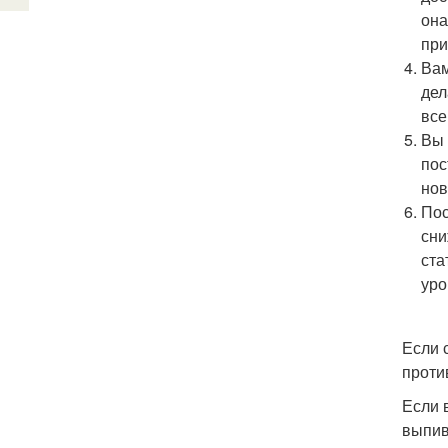
она
при
Вам
дел
все
Вы 
пос
нов
Пос
сни
ста
уро
Если 
проти
Если 
выпив