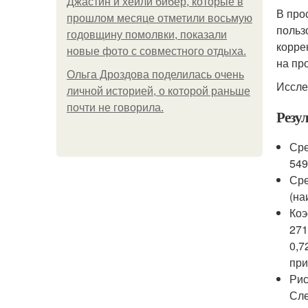
Джастин и хейли бибер, которые в
В про
прошлом месяце отметили восьмую
польз
годовщину помолвки, показали
корре
новые фото с совместного отдыха.
на пр
Ольга Дроздова поделилась очень
Иссле
личной историей, о которой раньше
почти не говорила.
Резу
Сре
549
Сре
(на
Коэ
271
0,7
при
Рис
Сле