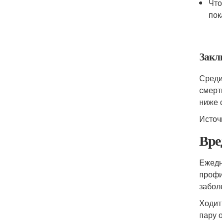
Что
пок
Закл
Среди
смерт
ниже 
Источн
Вре
Ежедн
профи
забол
Ходит
пару 