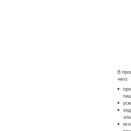
В про
чего:
про
пищ
уск
ход
эла
исх
пеш