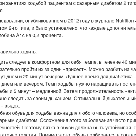
при занятиях ходьбой пациентам с сахарным диабетом 2 ти
л.
ледовании, опубликованном в 2012 году в журнале Nutrition
том 2-го типа, и было установлено, что каждые дополнител
лобина А1с на 0,2 процента.
равильно ходить:
ить следует в комфортном для себя темпе, в течение 40 мину
зательно пройти их за один «присест». Можно разбить на ча
ут днем и 20 минут вечером. Лучшее время для диабетика 
 днем ​​или вечером. Темп ходьбы нужно наращивать постеп
ьбы и 5 минут – медленной. Затем продолжительность «ак
но следить за своим дыханием. Оптимальный дыхательный «
 – выдох.
бная обувь для ходьбы важна для любого человека, но осо
арным диабетом. Осложнения этого заболевания часто при
ечностей. Поэтому пятка в обуви должна быть устойчивая, 
таточно толстая. Помимо этого, обувь подбирается в соответ