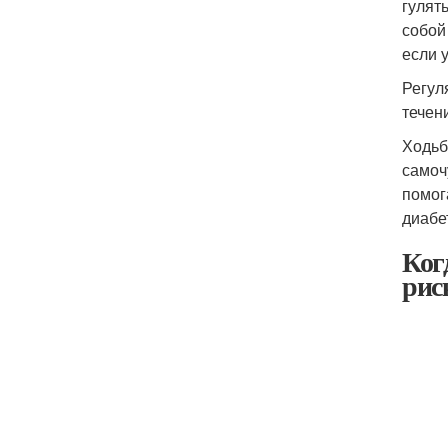
гулят
собой
если 
Регул
течен
Ходьб
самоч
помог
диабе
Ког
рис