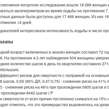
спективное когортное исследование вошли 18 289 женщин и
оваться акселерометром во время ходьбы на протяжении 7 
ктные данные были доступны для 17 466 женщин. Из них 16
отяжении ≥4 дней.
дователей интересовали интенсивность ходьбы и число пр
льтаты
дний возраст включенных в анализ женщин составил 72 го
9. На протяжении 4,3 лет наблюдения 504 женщины умерли
днее количество шагов в день по квартилям составило 2718
ибольшая).
ффициент рисков для смертности с поправкой на основные
8 шагов, 0,59 (95% ДИ, 0,47-0,75) - снижение риска на 41% 
2) - снижение риска на 46% при прохождении 5905 шагов и 0
 прохождении 8442 шагов ( P
к смертности от всех причин постепенно снижался на 15% 
дует отметить, что это преимущество выровнялось на уров