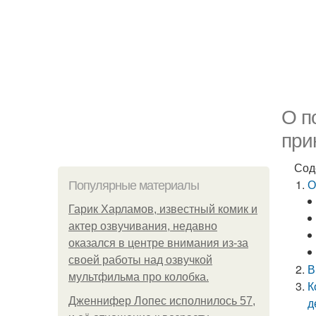
О п
при
Сод
О
Популярные материалы
Гарик Харламов, известный комик и
актер озвучивания, недавно
оказался в центре внимания из-за
своей работы над озвучкой
В
мультфильма про колобка.
К
Дженнифер Лопес исполнилось 57,
д