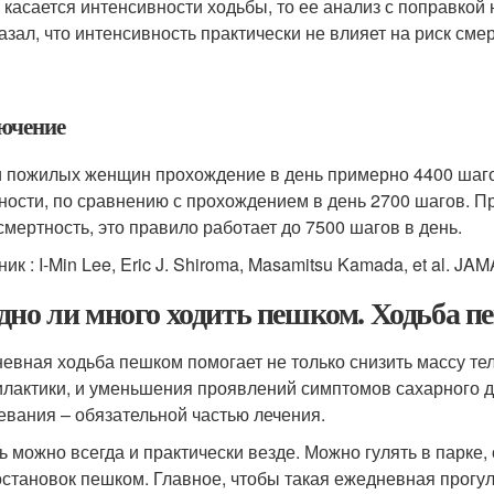
 касается интенсивности ходьбы, то ее анализ с поправкой
азал, что интенсивность практически не влияет на риск смер
ючение
 пожилых женщин прохождение в день примерно 4400 шаг
ности, по сравнению с прохождением в день 2700 шагов. Пр
смертность, это правило работает до 7500 шагов в день.
ик : I-Min Lee, Eric J. Shiroma, Masamitsu Kamada, et al. JAM
дно ли много ходить пешком. Ходьба п
евная ходьба пешком помогает не только снизить массу те
лактики, и уменьшения проявлений симптомов сахарного ди
евания – обязательной частью лечения.
ь можно всегда и практически везде. Можно гулять в парке,
остановок пешком. Главное, чтобы такая ежедневная прогу