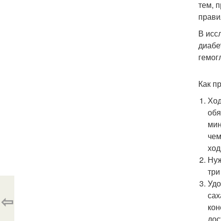
тем, 
прави
В исс
диабе
гемог
Как п
Ход
обя
мин
чем
ход
Нуж
три
Удо
сах
⇦
кон
дос