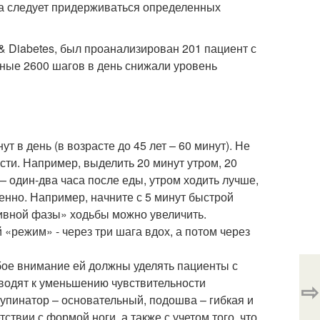
па следует придерживаться определенных
 & Diabetes, был проанализирован 201 пациент с
ьные 2600 шагов в день снижали уровень
т в день (в возрасте до 45 лет – 60 минут). Не
сти. Например, выделить 20 минут утром, 20
— один-два часа после еды, утром ходить лучше,
енно. Например, начните с 5 минут быстрой
тивной фазы» ходьбы можно увеличить.
режим» - через три шага вдох, а потом через
бое внимание ей должны уделять пациенты с
водят к уменьшению чувствительности
⇨
супинатор – основательный, подошва – гибкая и
ствии с формой ноги, а также с учетом того, что