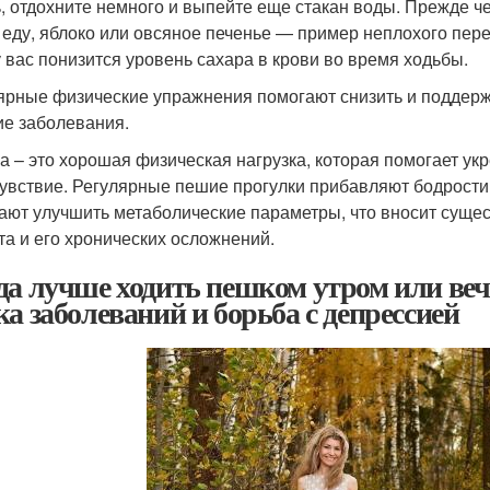
ь, отдохните немного и выпейте еще стакан воды. Прежде чем
 еду, яблоко или овсяное печенье — пример неплохого пере
у вас понизится уровень сахара в крови во время ходьбы.
ярные физические упражнения помогают снизить и поддержи
ие заболевания.
а – это хорошая физическая нагрузка, которая помогает у
увствие. Регулярные пешие прогулки прибавляют бодрости
ают улучшить метаболические параметры, что вносит суще
та и его хронических осложнений.
да лучше ходить пешком утром или веч
ка заболеваний и борьба с депрессией