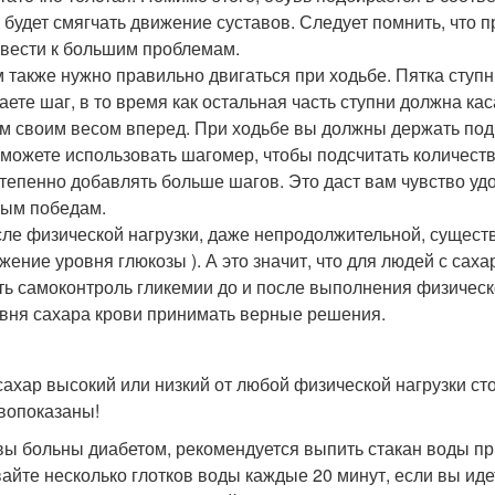
 будет смягчать движение суставов. Следует помнить, что 
вести к большим проблемам.
 также нужно правильно двигаться при ходьбе. Пятка ступн
аете шаг, в то время как остальная часть ступни должна ка
м своим весом вперед. При ходьбе вы должны держать под
можете использовать шагомер, чтобы подсчитать количеств
тепенно добавлять больше шагов. Это даст вам чувство удо
ым победам.
ле физической нагрузки, даже непродолжительной, существ
жение уровня глюкозы ). А это значит, что для людей с с
ть самоконтроль гликемии до и после выполнения физическо
вня сахара крови принимать верные решения.
сахар высокий или низкий от любой физической нагрузки ст
вопоказаны!
вы больны диабетом, рекомендуется выпить стакан воды при
айте несколько глотков воды каждые 20 минут, если вы иде