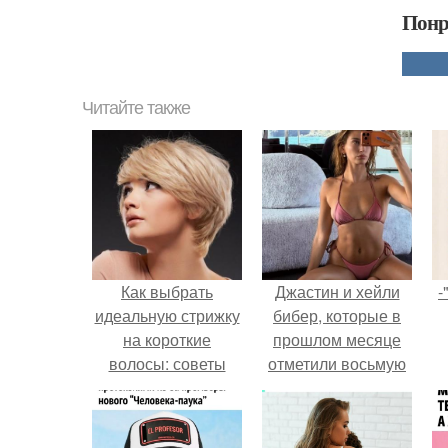
Понр
Читайте также
Как выбрать
Джастин и хейли
-
идеальную стрижку
бибер, которые в
на короткие
прошлом месяце
волосы: советы
отметили восьмую
стилиста
годовщину
помолвки, показали
новые фото с