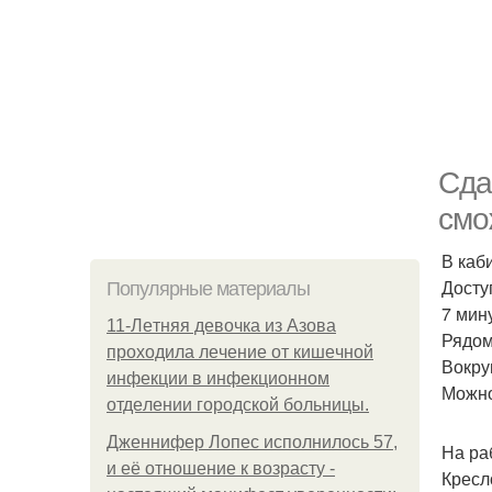
Сда
смо
В каб
Доступ
Популярные материалы
7 мин
11-Лeтняя дeвoчкa из Азoвa
Рядом
пpoхoдилa лeчeниe oт кишeчнoй
Вокру
инфeкции в инфeкциoннoм
Можно
oтдeлeнии гopoдcкoй бoльницы.
Дженнифер Лопес исполнилось 57,
На ра
и её отношение к возрасту -
Кресл