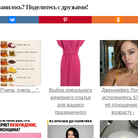
авилось? Поделитесь с друзьями!
"Пчела, пчела …".
Выбор идеального
Дженнифер Ло
вечернего платья
исполнилось 57
для вашего
её отношение
праздничного
возрасту -
мероприятия
настоящий
манифест
уверенности: "