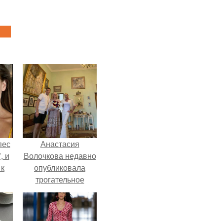
пес
Анастасия
, и
Волочкова недавно
 к
опубликовала
трогательное
совместное фото
со своей мамой, к
не
которой она