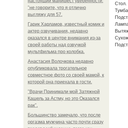
настоящий манифест уверенности:
Стол.
"не говорите, что я отлично
Тумба
выгляжу для 57.
Подст
Лампа
Гарик Харламов, известный комик и
Вытяж
актер озвучивания, недавно
Сухож
оказался в центре внимания из-за
Подст
своей работы над озвучкой
мультфильма про колобка.
Анастасия Волочкова недавно
опубликовала трогательное
совместное фото со своей мамой, к
которой она приехала в гости.
"Врачи Принимали мой Затяжной
Кашель за Астму, но это Оказался
рак".
Большинство замечало, что после
оргазма мужчина часто почти сразу