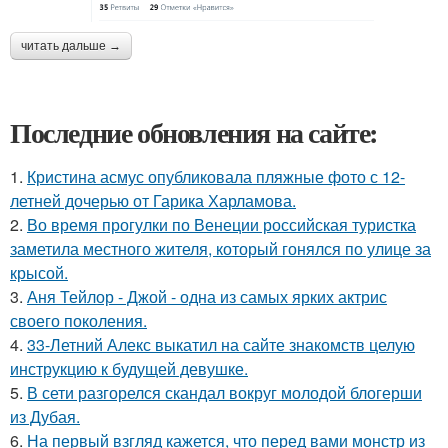
читать дальше →
Последние обновления на сайте:
1.
Кристина асмус опубликовала пляжные фото с 12-
летней дочерью от Гарика Харламова.
2.
Во время прогулки по Венеции российская туристка
заметила местного жителя, который гонялся по улице за
крысой.
3.
Аня Тейлор - Джой - одна из самых ярких актрис
своего поколения.
4.
33-Летний Алекс выкатил на сайте знакомств целую
инструкцию к будущей девушке.
5.
В сети разгорелся скандал вокруг молодой блогерши
из Дубая.
6.
На первый взгляд кажется, что перед вами монстр из