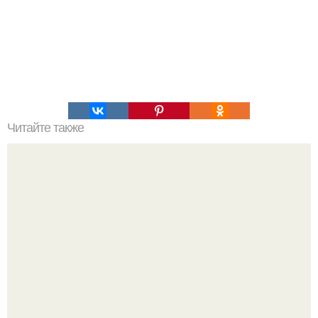
Читайте также
Евгений Миронов актер ориентация. Ориентация Сергея
Астахова, личная жизнь