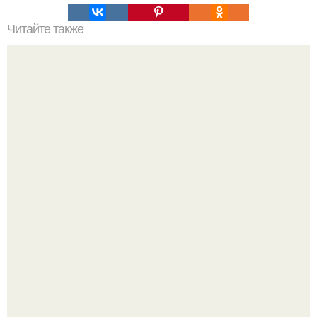
Читайте также
Выберите идеальный цвет пуховика: четыре трендовых
варианта для этого сезона
Ловим вдохновение на август (и уже очень мы хотим в