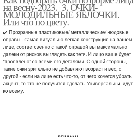
Очки для мужчин
Спортивные очки
на весну-2023. 3. ОЧКИ-
МОЛОДИЛЬНЫЕ ЯБЛОЧКИ.
Или что по цвету.
✔️ Прозрачные пластиковые/ металлические/ нюдовые
оправы - самая визуально легкая конструкция на вашем
лице, соответсвенно с такой оправой вы максимально
далеки от рисков выглядеть как тетя. И лицо ваше будет
“проявлено” со всеми его деталями. С одной стороны,
такие очки зрительно не добавляют возраст и вес, с
другой - если на лице есть что-то, от чего хочется убрать
акцент, то это не получится сделать. Универсальны, идут
ко всему.