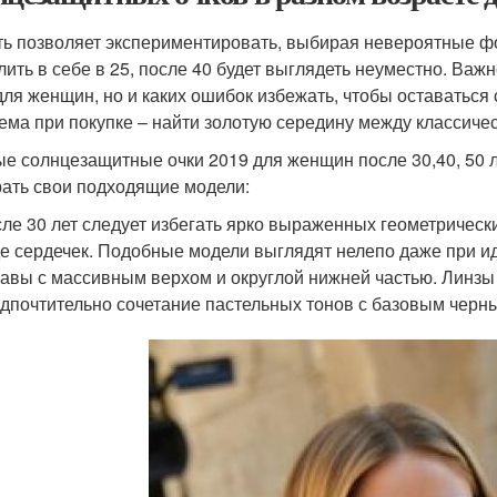
ь позволяет экспериментировать, выбирая невероятные фо
лить в себе в 25, после 40 будет выглядеть неуместно. Важн
для женщин, но и каких ошибок избежать, чтобы оставатьс
ема при покупке – найти золотую середину между классиче
е солнцезащитные очки 2019 для женщин после 30,40, 50 ле
ать свои подходящие модели:
ле 30 лет следует избегать ярко выраженных геометрическ
е сердечек. Подобные модели выглядят нелепо даже при и
авы с массивным верхом и округлой нижней частью. Линзы
дпочтительно сочетание пастельных тонов с базовым черн