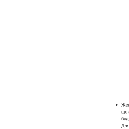
Жен
щек
буд
Для