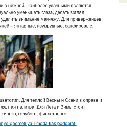
ми в нижней. Наиболее удачными являются
уально уменьшать глаза, делать взгляд
 уделить внимание макияжу. Для приверженцев
мней – янтарные, изумрудные, сапфировые.
ветотип. Для теплой Весны и Осени в оправе и
 желтая палитра. Для Лета и Зимы стоит
синего, голубого, фиолетового.
echnye-geometriya-i-moda-kak-podobrat-