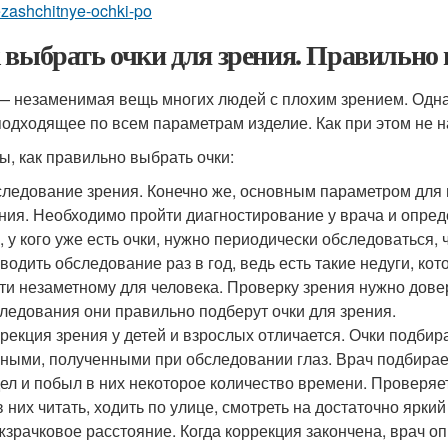
zashchitnye-ochki-po
 выбрать очки для зрения. Правильно 
— незаменимая вещь многих людей с плохим зрением. Одна
подходящее по всем параметрам изделие. Как при этом не н
ы, как правильно выбрать очки:
ледование зрения. Конечно же, основным параметром для 
ния. Необходимо пройти диагностирование у врача и опред
, у кого уже есть очки, нужно периодически обследоваться
водить обследование раз в год, ведь есть такие недуги, к
ти незаметному для человека. Проверку зрения нужно дов
ледования они правильно подберут очки для зрения.
рекция зрения у детей и взрослых отличается. Очки подби
ными, полученными при обследовании глаз. Врач подбирает 
ел и побыл в них некоторое количество времени. Проверяе
в них читать, ходить по улице, смотреть на достаточно яркий
зрачковое расстояние. Когда коррекция закончена, врач о