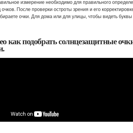
вильное измерение необходимо для правильного определен
 очков. После проверки остроты зрения и его корректировке
бираете очки. Для дома или для улицы, чтобы видеть букв
ео как подобрать солнцезащитные оч
и.