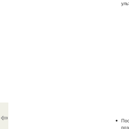
уль
⇦
Пос
поз