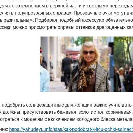
елях с затемнением в верхней части и светлыми перехода
елия в полупрозрачных оправах. Прозрачные очки могут виз
ыразительным. Подбирая подобный аксессуар обязательно
ссики можно присмотреть оправы оттенков драгоценных ка
 подобрать солнцезащитные для женщин важно учитывать ц
х должны присутствовать бежевая, золотистая, коричневая,
отреться к моделям с включением холодного блеска метала, 
ник:
https://yahudeyu.info/stati/kak-podobrat-k-licu-ochki-soln