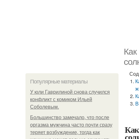
Как
сол
Сод
К
Популярные материалы
ж
У юли Гаврилиной снова случился
К
конфликт с комиком Ильей
В
Соболевым.
Большинство замечало, что после
оргазма мужчина часто почти сразу
Как
теряет возбуждение, тогда как
сол