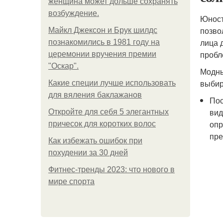
женщина может дольше сохранять
возбуждение.
Юност
позво
Майкл Джексон и Брук шилдс
лица 
познакомились в 1981 году на
пробл
церемонии вручения премии
"Оскар".
Модны
выбир
Какие специи лучше использовать
для вяления баклажанов
Пос
вид
Откройте для себя 5 элегантных
опр
причесок для коротких волос
пре
Как избежать ошибок при
похудении за 30 дней
Фитнес-тренды 2023: что нового в
мире спорта