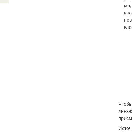
мод
изд
нев
кла
Чтобы
линза
присм
Источ