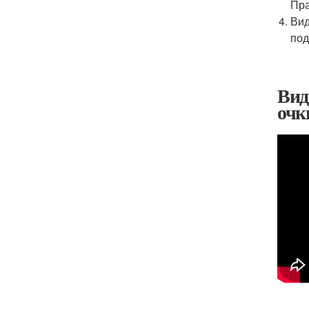
Пра
Вид
под
Вид
очк