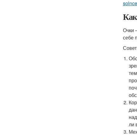
solnce
Как
Очки 
себе 
Совет
Обс
зре
тем
про
поч
обс
Кор
дан
над
ли 
Меж