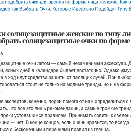
ак подобрать очки для зрения по форме лица женские. Как
идео как Выбрать Очки, Которые Идеально Подойдут Типу 
и солнцезащитные женские по типу лиц
обрать солнцезащитные очки по форме
на
езащитные очки летом — самый незаменимый аксессуар. Да
й, ясных дней в календаре бывает достаточно. Однако жму
е в ход идут средства защиты от палящих лучей. При выбо
тироваться стоит не только на модные тренды, но и на форм
.
я экспертов, конечно, порой помогают нам определиться с 
ать, что все это лишь рекомендации, а самые громкие трен
опреки устоявшимся правилам. Принимать советы к сведени
нции — нет. В конце концов, если очень нравится, то всегда 
ться с бесконечными перечнями правил из глянца.