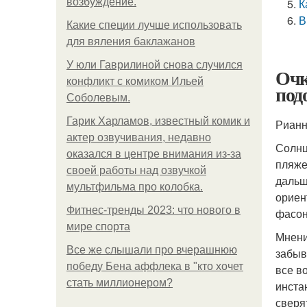
возбуждение.
К
В
Какие специи лучше использовать
для вяления баклажанов
У юли Гаврилиной снова случился
Очк
конфликт с комиком Ильей
под
Соболевым.
Гарик Харламов, известный комик и
Риан
актер озвучивания, недавно
Солнц
оказался в центре внимания из-за
пляже
своей работы над озвучкой
дальш
мультфильма про колобка.
ориен
Фитнес-тренды 2023: что нового в
фасон
мире спорта
Мнени
Все же слышали про вчерашнюю
забыв
победу Бена аффлека в "кто хочет
все в
стать миллионером?
инста
сверя