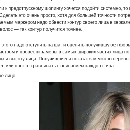
ли к предотпускному шопингу хочется подойти системно, то
 Сделать это очень просто, хотя для большей точности потр
емым маркером надо обвести контур своего лица в зеркале
 волос — так контур получится точнее.
 этого надо отступить на шаг и оценить получившуюся фор
метром и провести замеры в самых широких частях лица по л
ы и высоту лица. Получившиеся показатели можно перенест
ет, или просто сравнивать с описанием каждого типа.
ое лицо