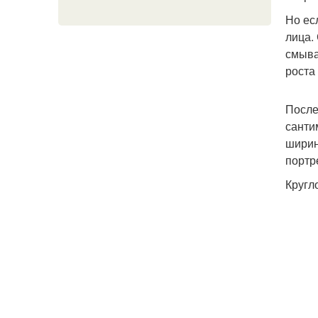
Но ес
лица.
смыва
роста
После
санти
ширин
портр
Кругл